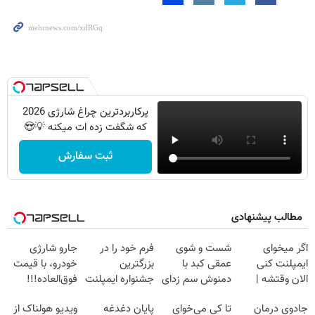
پرکاربردترین چراغ شارژی 2026
که شگفت زده ات میکنه 💡😍
ثبت سفارش
مطالب پیشنهادی
اگر میخوای
شست و شوی
فرم خود را در
جارو شارژی
ایمپلنت کنی
عمقی کبد با
بزرگترین
خودرو، با قیمت
الان وقتشه |
دمنوش سم زدای
جشنواره ایمپلنت
فوق‌العاده!!!
فقط با ۲۵
گیاهی
تهران پر کنید ! |
جادوی درمان
تا کی می‌خوای
پایان دغدغه
ویدیو هولناک از
میلیون تومان!!!
فقط ۲۵ میلیون