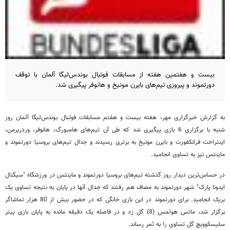
بیست و هفتمین هفته از مسابقات فوتبال بوندس‌لیگا آلمان با توقف
دورتموند و پیروزی تیم‌های بایرن مونیخ و هانوفر پیگیری شد.
به گزارش خبرگزاری مهر، هفته بیست و هفتم مسابقات فوتبال بوندس‌لیگا آلمان روز
شنبه با برگزاری 6 بازی پیگیری شد که طی آن تیم‌های هامبورگ، هانوفر، وردربرمن،
اینتراخت فرانکفورت و بایرن مونیخ به برتری رسیدند و جدال تیم‌های بروسیا دورتموند و
ماینتس نیز به تساوی انجامید.
در حساس‌ترین دیدار روز گذشته تیم‌های بروسیا دورتموند و ماینتس در ورزشگاه "سیگنال
ایدونا پارک" شهر دورتموند به مصاف هم رفتند که جدال آنها در پایان به نتیجه تساوی یک
بریک انجامید. برای دورتموند در این بازی خانگی که در حضور بیش از 80 هزار تماشاگر
برگزار شد، ماتس هولمس (8) گل زد و در فاصله یک دقیقه مانده به پایان بازی پیتر
سلیسکوویچ گل تساوی را به ثمر رساند.