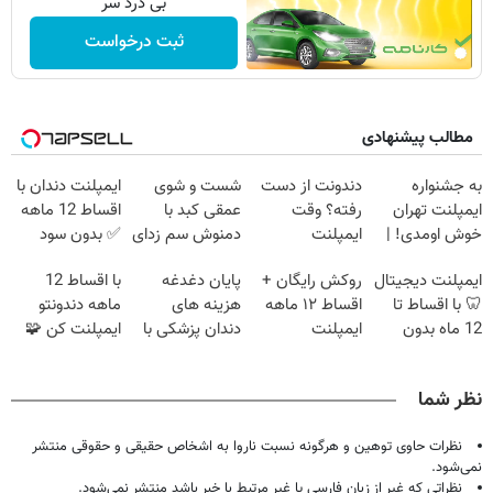
بی درد سر
ثبت درخواست
مطالب پیشنهادی
به جشنواره
دندونت از دست
شست و شوی
ایمپلنت دندان با
ایمپلنت تهران
رفته؟ وقت
عمقی کبد با
اقساط 12 ماهه
خوش اومدی! |
ایمپلنت
دمنوش سم زدای
✅ بدون سود
فرصت محدوده!
دیجیتاله
گیاهی
بدون ضامن
ایمپلنت دیجیتال
روکش رایگان +
پایان دغدغه
با اقساط 12
مشاوره رایگان
🦷 با اقساط تا
اقساط ۱۲ ماهه
هزینه های
ماهه دندونتو
بگیر!
12 ماه بدون
ایمپلنت
دندان پزشکی با
ایمپلنت کن 🧩
سود و ضامن ✅
پک سفید کننده
بدون سود
خانگی
نظر شما
نظرات حاوی توهین و هرگونه نسبت ناروا به اشخاص حقیقی و حقوقی منتشر
نمی‌شود.
نظراتی که غیر از زبان فارسی یا غیر مرتبط با خبر باشد منتشر نمی‌شود.