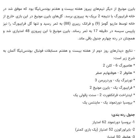
بایرن مونیخ از دیگر تیم‌های پیروز هفته بیست و هفتم بوندس‌لیگا بود که موفق شد در
خانه فرایبورگ با نتیجه 2 بریک به پیروزی برسد. گل‌های بایرن مونیخ در این بازی خارج از
خانه توسط ماریو گومژ (9) و فرانک ریبری (88) به ثمر رسید و تنها گل فرایبورگ را نیز
پاپیس سیسه در دقیقه 17 به ثمر رساند. بایرن مونیخ با این پیروزی 48 امتیازی شد و
همچنان در رده چهارم جدول باقی ماند.
- نتایج دیدارهای روز دوم از هفته بیست و هفتم مسابقات فوتبال بوندس‌لیگا آلمان به
شرح زیر است:
* هامبورگ 6 - کلن 2
* هانوفر 2 - هوفنهایم صفر
* نورنبرگ یک - وردربرمن 3
* فرایبورگ یک - بایرن مونیخ 2
* اینتراخت فرانکفورت 2 - سنت پائولی یک
* بروسیا دورتموند یک - ماینتس یک
جدول رده بندی:
1- بروسیا دورتموند 62 امتیاز
2- بایرلورکوزن 52 امتیاز (یک بازی کمتر)
3- هانوفر 50 امتیاز