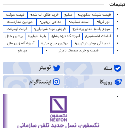
تبلیغات
قیمت شیشه سکوریت
سفیر
خرید طلای آب شده
قیمت موکت
تور کربلا
استند تسلیت
مداحی اربعین
دوربین مداربسته
مرجع پاسخ معتبر پزشکان
فروش مواد شیمیایی
قیمت ایمپلنت
قطعات لباسشویی
آموزشگاه تیزهوشان
بلیط هواپیما
پرشین هتل
نمایندگی بوش در تهران
بهترین جراح بینی
آموزشگاه زبان ملل
قیمت و خرید سمعک نامرئی
مهرینو