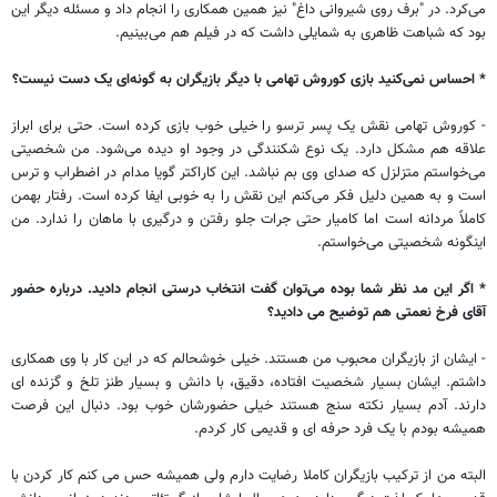
می‌کرد. در "برف روی شیروانی داغ" نیز همین همکاری را انجام داد و مسئله دیگر این
بود که شباهت ظاهری به شمایلی داشت که در فیلم‌ هم می‌بینیم.
* احساس نمی‌کنید بازی کوروش تهامی با دیگر بازیگران به گونه‌ای یک دست نیست؟
- کوروش تهامی نقش یک پسر ترسو را خیلی خوب بازی کرده است. حتی برای ابراز
علاقه هم مشکل دارد. یک نوع شکنندگی در وجود او دیده می‌شود. من شخصیتی
می‌خواستم متزلزل که صدای وی بم نباشد. این کاراکتر گویا مدام در اضطراب و ترس
است و به همین دلیل فکر می‌کنم این نقش را به خوبی ایفا کرده است. رفتار بهمن
کاملاً مردانه است اما کامیار حتی جرات جلو رفتن و درگیری با ماهان را ندارد. من
اینگونه شخصیتی می‌خواستم.
* اگر این مد نظر شما بوده می‌توان گفت انتخاب درستی انجام دادید. درباره حضور
آقای فرخ نعمتی هم توضیح می دادید؟
- ایشان از بازیگران محبوب من هستند. خیلی خوشحالم که در این کار با وی همکاری
داشتم. ایشان بسیار شخصیت افتاده، دقیق، با دانش و بسیار طنز تلخ و گزنده ای
دارند. آدم بسیار نکته سنج هستند خیلی حضورشان خوب بود. دنبال این فرصت
همیشه بودم با یک فرد حرفه ای و قدیمی کار کردم.
البته من از ترکیب بازیگران کاملا رضایت دارم ولی همیشه حس می کنم کار کردن با