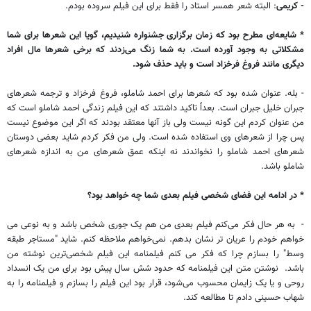
- کریمی
: البته شعر همسر استاد را فقط برای این فیلم سروده بودم.
* شایعه‌ای مطرح بود که زمان برگزاری جشنواره شنیدیم، گویا این شعرها برای شما
مشکلاتی به وجود آورده است. به شما زنگ می‌زدند که برخی شعرها مال افراد
دیگری مانند فروغ فرخزاد است و باید حذف شود.
- بله. عنوان شده بود که شعرها برای احمد شاملو، فروغ فرخزاد و ترجمه شعرهای
جبران خلیل جبران است. بعداً‌ تاکید داشتند که این فیلم زندگی احمد شاملو است که
من عنوان کردم این گونه نیست ولی باز آنها معتقد بودند که اگر این موضوع نیست
پس چرا از شعرهای وی استفاده شده است. ولی من فکر کردم شاید بعضی دوستان
شعرهای احمد شاملو را نخواندند نه اینکه عمق شعرهای من به اندازه شعرهای
شاملو باشد.
* در ادامه این فضای شخصی فیلم بعدی شما چه خواهد بود؟
- به هر حال فکر می‌کنم فیلم بعدی من هم یک جوری شخص باشد و به نوعی می
خواهم خودم را عریان تر نشان بدهم. نمی‌خواهم ملاحظه کنم. شاید "مستاجر طبقه
وسط" را بسازم چرا که فکر می‌ کنم فیلمنامه این فیلم شخصی‌ترین نوشته من
باشد. نوشتن متن این فیلمنامه که حدود شش سال پیش بود برای من یک انسداد
روحی و یا یک زایمان محسوب می‌شود، قرار بود این فیلم را بسازم و فیلمنامه را به
شهاب حسینی دادم تا مطالعه کند.