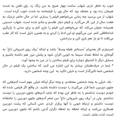
خوب به خاطر دارم، شهاب ساعت چهار صبح به من زنگ زد. پای تلفن به شدت
هیجان زده بود و معتقد بود که حال وی را فیلمنامه به شدت خوب کرده است،
شهاب از من پرسید چه زمانی می‌خواهم فیلم را بسازم. اما در حال حاضر نزدیک به
هفت سال از این کار می‌گذرد و فیلم دچار طلسم و جادو شده است. شهاب حسینی
همیشه عنوان می‌کند که می‌خواهم این فیلم را بازی کنم و برای مدتی با بازیگری
خداحافظی کنم. من می‌گویم تو این ادعا را کردی و به همین دلیل است که کار عقب
می‌افتد تا تو باز هم بازی کنی و بدرخشی.
امیدوارم کار بعد‌‌ی‌ام "مستاجر طبقه وسط" باشد و اینکه "برف روی شیروانی داغ" به
گونه‌ای به لحاظ تعداد سینما به خوبی اکران شود و پخش تیزر هم داشته باشیم و
مسایل دیگر تا اشتیاق دوباره برای فیلم ساختن را در من به وجود آورد.
* شما در حرف‌هایتان بیشتر به این اشاره می کنید که ساختن یک فیلم در حال
شخصی شما تاثیرگذار است و خیلی تاکید به این وجه شخصی دارید.
- بله. خیلی به وجه شخصی معتقدم. و وجه دیگر اینکه خیلی مهم است آدم‌هایی که
جلوی دوربین شما قرار می‌گیرند را دوست داشته باشید. در واقع اگر فیلمی شده که
خودم دوست نداشتم را به خاطر این بوده که شاید آدم‌های جلوی دوربین را دوست
نداشتم. ولی در "برف روی شیروانی داغ" من تمام آدم‌های جلوی دوربین را عاشقانه
دوست داشتم و ارتباط خوبی با آنها برقرار کردم .حتی کسانی که پشت دوربین
همکاری می‌کنند و اینکه لحظه به لحظه نگران آدمی باشم که جلوی دوربین من
است، لذت بخش است.