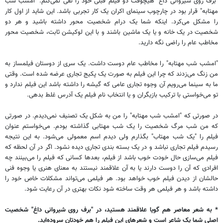
"برف روی شیروانی داغ" هیچوقت دو فیلم قبلی خود را نفی نمی‌‌کنم. "امشب شب
مهتابه" قرار بود در چارچوب سینمای اکران یک کار تجربی باشد. این شاید از اول کار
را مشکل می‌کرد. اینکه شما یک درام شخصیت محور داشته باشید و هر دو
شخصیت در یک خانه و یا یک ماشین باشند و با این لوکیشن ثابت، شخصیت محور
مخاطب عام را راضی نگه دارید.
"امشب شب مهتابه" را مخاطب عام دوست داشت. یک سری از دوستان فیلمساز به
من زنگ می‌زدند که چرا این فیلم به صورت یک پکیج تجاری عرضه شده است. وقتی
ما به سینما می‌رویم آن وجوه تجاری عامی که گیشه را داشته باشد این فیلم ندارد و
تو می‌خواستی با ترکیب بازیگران و یا انتخاب نام فیلم یک آدرس غلط بدهی.
در صورتی که "امشب شب مهتابه" را من به شکل یک تصنیف نمی‌دیدم. در صورتی
که من شب مرگ شخصیت را یک شب مهتابی گذاشته بودم. می‌خواستم عنوان
فیلم را "یک شب مهتاب" بگذارم ولی دیدم اسم معمولی می‌شود. به این نتیجه
رسیدم فیلم تجاری نباشد و در یک بسته بندی تجاری دیده نشود. اگر در آن لحظه که
فیلم می‌سازی حال خودت خوب باشد از فیلم‌، بعدها کسانی که فیلم را می‌بینند چه
افرادی که آن را دوست دارند یا به آن علاقمند نیستند به معنای هنری یا وجوه فنی
حالشان از دیدن فیلم خوب خواهد بود. هر فیلمی می‌تواند مشکلات خاص خود را
داشته باشد و هر فیلمی هر وقت ساخته شود نکات بهتری در آن رعایت شود.
* به شعر معاصر هم گویا علاقمند هستید، در "برف روی شیروانی داغ" شخصیت
اصلی شما یک شاعر است و شعرهای این فیلم را هم خودتان سروده‌اید.