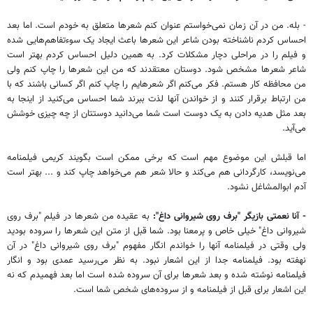
- بله. من در آن زمان نمی‌خواستم عنوان کنم شعرها متعلق به خودم است. اما بعد
احساس کردم ناشناخته بودن شاعر این شعرها باعث ایجاد یک سوءتفاهم‌هایی شده
و فیلم را در مراحلی دچار مشکلات کرد. به همین دلیل احساس کردم بهتر است
شاعر شعرها مشخص شود. دوستان معتقدند که من این شعرها را چاپ کنم ولی
من محافظه کار هستم. فکر می‌کنم اگر شعرهایم را چاپ کنم اگر کسانی باشند که با
من ارتباط برقرار کنند و از خواندن آنها لذت ببرند شما احساس می‌کنید از اینجا به
بعد مثل هدیه دادن به یک دوست است شما می‌دانید دوستتان از چه چیزی خوشش
می‌آید.
اما قبلش این موضوع مهم است که برخی ممکن است بگویند کریمی فیلمنامه
می‌نویسد، کارگردانی هم می‌کند و حالا شعر هم می‌خواهد چاپ کند و ... بهتر است
آدم ابوالمشاغل نشود.
- آنا نعمتی بازیگر "برف روی شیروانی داغ":
به عقیده من شعرها در فیلم "برف روی
شیروانی داغ" خیلی خاص و پرمعنا بود. شما قبل از متن این شعرها را سروده بودید
ولی وقتی در فیلمنامه آنها را خواندم انگار مفهوم "برف روی شیروانی داغ" در آن
نهفته بود. فیلمنامه جدا از این اشعار نبود. به نظر می‌رسید عمدی بود و انگار
فیلمنامه نوشته شده و بعد شعرها برای آن سروده شده است اما بعد فهمیدم که نه
این اشعار برای قبل از فیلمنامه و از سروده‌های شخص شما است.