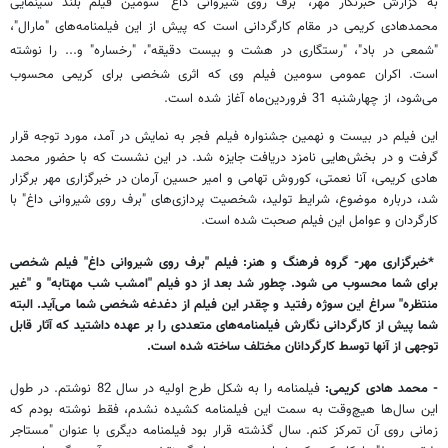
به گزارش خبرنگار مهر، "برف روی شیروانی داغ" سومین فیلم بلند سینمایی
محمدهادی کریمی در مقام کارگردانی است که پیش از این فیلمنامه‌های "مارال"،
"شمعی در باد"، "رستگاری در هشت و بیست دقیقه"، "رخساره" و... را نوشته
است. اکران عمومی سومین فیلم وی که اثری شخصی برای کریمی محسوب
می‌شود، از چهارشنبه 31 فروردین‌ماه آغاز شده است.
این فیلم در بیست و نهمین جشنواره فیلم فجر به نمایش در آمد، مورد توجه قرار
گرفت و در بخش‌هایی نامزد دریافت جایزه شد. در این نشست که با حضور محمد
هادی کریمی، آنا نعمتی، کوروش تهامی و امیر حسین آرمان در خبرگزاری مهر برگزار
شد، درباره موضوع، شرایط تولید، شخصیت پردازی‌های "برف روی شیروانی داغ" با
کارگردان و عوامل این فیلم صحبت شده است.
*خبرگزاری مهر- گروه فرهنگ و هنر: فیلم "برف روی شیروانی داغ" فیلم شخصی
برای شما محسوب می شود. چطور شد بعد از دو فیلم "امشب شب مهتابه" و "غیر
منتظره" سراغ این سوژه رفتید و چقدر این فیلم از دغدغه شخصی شما می‌آید. البته
شما پیش از کارگردانی نگارش فیلمنامه‌های متعددی را بر عهده داشتید که آثار قابل
توجهی از آنها توسط کارگردانان مختلف ساخته شده است.
- محمد هادی کریمی:
فیلمنامه را به شکل طرح اولیه در سال 82 نوشتم. در طول
این سال‌ها هیچ‌وقت به سمت این فیلمنامه کشیده نشدم، فقط نوشته بودم که
زمانی روی آن تمرکز کنم. سال گذشته قرار بود فیلمنامه دیگری با عنوان "مستاجر