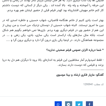
قدیمی ها یک لذت دیگری دارد. به هر حال ایشان بازیگر تئاتر بودند در زمانی و دانش
این حرفه را آموخته و پله پله بالا آمده اند . یکی دیگر از کسانی که دوست داشتم
کار کنم خانم مهوش افشارپناه بود کهدر فیلم قبلی از حضور ایشان هم بهره بردم.
بهتر است یادی کنیم از خانم هنگامه قاضیانی، شهاب حسینی و خاطره اسدی که در
بین ما امروز نیستند. البته شهاب حسینی از دوستان نزدیک من است و من پیش از
این هم از حضور وی در فیلم دیگری بهره بردم. بازی‌ها نمی خواهم بگویم هم شکل
است، بلکه مثل سازهای یک ارکستر است یکی سازی، بادی، یکی زهی و ... در
مجموعه هماهنگی دارند. در اینجا یکی بازی درون گرا دارد و دیگری برون گرا و ....
* شما درباره اکران عمومی فیلم صحبتی ندارید؟
- فقط امیدوارم آمار مخاطبین این فیلم به اندازه‌ای بالا برود تا دیگران هم دل به دریا
بزنند و فیلمی که دوست دارند بسازند.
------------------------
گفتگو: مازیار فکری ارشاد و بیتا موسوی
کد مطلب
1295941