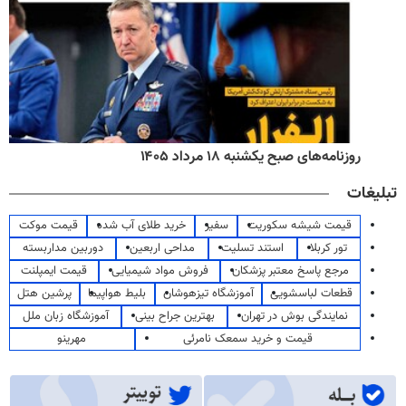
روزنامه‌های صبح یکشنبه ۱۸ مرداد ۱۴۰۵
تبلیغات
قیمت شیشه سکوریت
سفیر
خرید طلای آب شده
قیمت موکت
تور کربلا
استند تسلیت
مداحی اربعین
دوربین مداربسته
مرجع پاسخ معتبر پزشکان
فروش مواد شیمیایی
قیمت ایمپلنت
قطعات لباسشویی
آموزشگاه تیزهوشان
بلیط هواپیما
پرشین هتل
نمایندگی بوش در تهران
بهترین جراح بینی
آموزشگاه زبان ملل
قیمت و خرید سمعک نامرئی
مهرینو