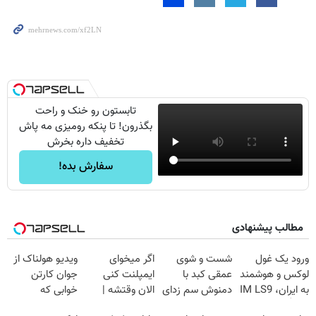
تابستون رو خنک و راحت
بگذرون! تا پنکه رومیزی مه پاش
تخفیف داره بخرش
سفارش بده!
مطالب پیشنهادی
ورود یک غول
شست و شوی
اگر میخوای
ویدیو هولناک از
لوکس و هوشمند
عمقی کبد با
ایمپلنت کنی
جوان کارتن
به ایران، IM LS9
دمنوش سم زدای
الان وقتشه |
خوابی که
رسماً رونمایی شد
گیاهی
فقط با ۲۵
میلیاردر شد.