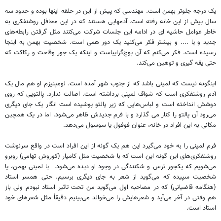
یک درجه جلوتر بهمن است. مهندسی که پیش از این در حلقه اینها بوده و حدود سه
سال پیش از این خانه رفته است. آدمهایی هستند که در این محافل روشنفکری به
خاطر عوامل حاشیه ای در ادامه این جلسات شرکت می‌کنند مثل گرفتن رابطه‌های
جدید و یا .... و بیشتر فکر می‌کنید یک دور همی است. شخصیت بهمن به اینجا
رسیده است. فکر می‌کنم که آن پوچ‌گراییاست و اینکه یک جور وقاحت و رکاکت که
حتی یقه گیری و توهین می‌کند.
اینگونه نیست که لمپنی باشد که از جنوب شهر آمده است. لومپنیزم او هم مال یک
آدم روشنفکری است که شوآف لمپنی برداشته است. اصالت ندارد. پالتویی که روی
دوشش انداخته است و لباس‌هایی که زیر پالتو پوشیده است انگار یک جای دیگری
می‌رود آن پالتو را کنار می گذارد و با فرم جدیدش ظاهر می‌شود. اما در یک همچین
مکانی به این افراد در خانه، عنوان فوفول یا سوسول می‌دهد.
فرم لمپنی را به خود می‌گیرد این هم یک گونه از این افراد است در واقع سرنوشت
روشنفکری‌های این گونه این است که با شخصیت مثل کامیار (کوروش تهامی) روبرو
می‌شویم که یکجور ترس و شکنندگی در وجود او دیده می‌شود. یا لمپنی بهمن، یا
شخصیت سپیده که می‌گوید از شعر به جای دیگری برسیم. حتی همسر استاد
(هنگامه قاضیانی) که در مصاحبه اول می‌گوید من تحت تاثیر استاد نبودم ولی باز
هم وقتی در آخر می‌آید و شعرهایش را می‌خواند می‌بینیم دقیقاً مثل شعرهای خود
استاد است.