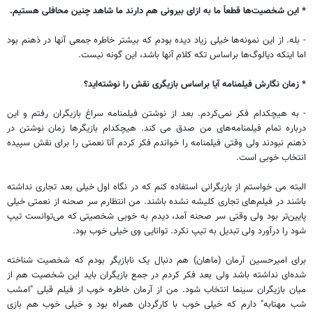
* این شخصیت‌ها قطعاً ما به ازای بیرونی هم دارند ما شاهد چنین محافلی هستیم.
- بله. از این نمونه‌ها خیلی زیاد دیده بودم که بیشتر خاطره جمعی آنها در ذهنم بود
اما اینکه دیالوگ‌ها براساس تکه کلام آنها باشد، این گونه نیست.
* زمان نگارش فیلمنامه آیا براساس بازیگری نقش را نوشته‌اید؟
- به هیچکدام فکر نمی‌کردم. بعد از نوشتن فیلمنامه سراغ بازیگران رفتم و این
درباره تمام فیلمنامه‌‌های من صدق می کند. هیچکدام بازیگرها زمان نوشتن در
ذهنم نبودند ولی وقتی فیلمنامه را خواندم فکر کردم آنا نعمتی را برای نقش سپیده
انتخاب خوبی است.
البته می خواستم از بازیگرانی استفاده کنم که در نگاه اول خیلی بعد تجاری نداشته
باشند در فیلم‌های تجاری کلیشه نشده باشند. من انتظارم سر صحنه از نعمتی خیلی
پایین‌تر بود ولی وقتی سر صحنه آمد، دیدم به خوبی شخصیتی که می‌توانست تیپ
شود را درآورد ولی تبدیل به تیپ نکرد. توانایی وی خیلی خوب بود.
برای امیرحسین آرمان (ماهان) هم دنبال یک نابازیگر بودم که شخصیت شناخته
شده‌ای نداشته باشد ولی بعد فکر کردم در جمع بازیگران باید این شخصیت هم از
میان بازیگران سینما انتخاب شود. من از آرمان خاطره خوب از فیلم قبلی "امشب
شب مهتابه" دارم که خیلی خوب با کارگردان همراه بود و خیلی خوب هم بازی