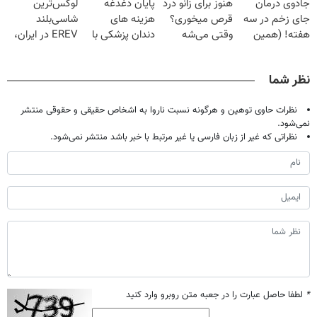
جادوی درمان
هنوز برای زانو درد
پایان دغدغه
لوکس‌ترین
میلیون تومان!!!
آموزش رایگان
جای زخم در سه
قرص میخوری؟
هزینه های
شاسی‌بلند
هفته! (همین
وقتی می‌شه
دندان پزشکی با
EREV در ایران،
حالا رایگان
بدون عمل
پک سفید کننده
توسط نیکا موتور
صحبت کنید)
درمانش کرد؟؟؟؟
خانگی
رونمایی شد!
نظر شما
نظرات حاوی توهین و هرگونه نسبت ناروا به اشخاص حقیقی و حقوقی منتشر
نمی‌شود.
نظراتی که غیر از زبان فارسی یا غیر مرتبط با خبر باشد منتشر نمی‌شود.
*
لطفا حاصل عبارت را در جعبه متن روبرو وارد کنید