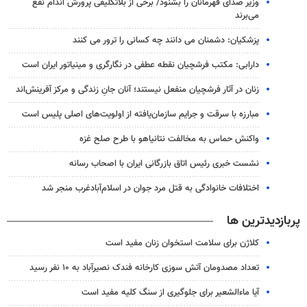
وزیر صدای قهرمانان را بشنود/ برخی از بلاتکلیفی پرورش اندام نفع
می‌برند
پزشکیان: دشمنان می دانند چه کسانی را ترور می کنند
دارابی: مکتب فرشچیان نقطه عطفی در نگارگری و مینیاتور ایران است
زنان در آثار فرشچیان منفعل نیستند؛ آنان جانِ زندگی و مرکز آفرینش‌اند
مبارزه با سرقت و جرایم سازمان‌یافته از اولویت‌های اصلی پلیس است
واکنش حماس به مخالفت نتانیاهو با طرح صلح غزه
نشست خبری رئیس اتاق بازرگانی ایران با اصحاب رسانه
اختلافات خانوادگی به قتل مرد جوان در اسلام‌آبادغرب منجر شد
پربازدیدترین ها
کلاژن برای سلامت استخوان زنان مفید است
تعداد مصدومان آتش سوزی کارخانه فندک نصیرآباد به ۱۰ نفر رسید
آیا ماءالشعیر برای جلوگیری از سنگ کلیه مفید است