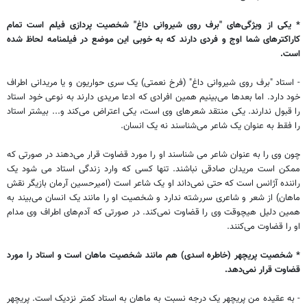
* یکی از ویژگی‌های "برف روی شیروانی داغ" شخصیت پردازی فیلم است تمام
کاراکترهای شما اوج و فردی دارند که به خوبی این موضع در فیلمنامه لحاظ شده
است.
- استاد "برف روی شیروانی داغ" (فرخ نعمتی) یک سری حواریون و یا مریدانی اطراف
خود دارد. اما بعدها می‌بینیم همین افرادی که ادعا مریدی دارند به نوعی خود استاد
را قبول ندارند. یکی منتقد شعرهای وی است، یکی اعتراض می‌کند و... بیشتر استاد
را فقط به عنوان یک شاعر می‌شناسند نه یک انسان.
چون وی را به عنوان شاعر می شناسند او را مورد قضاوت قرار می‌دهند در صورتی که
ممکن است مریدان صادقی نباشند. تنها کسی که وارد زندگی استاد می شود یک
راننده آژانس است که حتی نمی‌داند او یک شاعر است (امیرحسین آرمان بازیگر نقش
ماهان) از شعر و شاعری سررشته ندارد و شخصیت او را مانند یک انسان می‌بیند به
همین دلیل هیچوقت وی را قضاوت نمی‌کند. در صورتی که آدم‌های اطراف وی مدام
او را قضاوت می‌کنند.
* شخصیت پریچهر (خاطره اسدی) هم مانند شخصیت ماهان است و استاد را مورد
قضاوت قرار نمی‌دهد.
- به عقیده من پریچهر یک درجه نسبت به ماهان به استاد کمتر نزدیک است. پریچهر