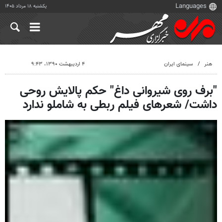
یکشنبه ۱۸ مرداد ۱۴۰۵
هنر
سینمای ایران
۴ اردیبهشت ۱۳۹۰، ۹:۴۳
"برف روی شیروانی داغ" حکم پالایش روحی
داشت/ شعرهای فیلم ربطی به شاملو ندارد