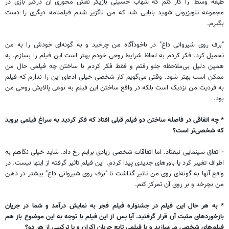
طبقه وسط" را کار کنم که شهاب حسینی بازیگر نقش محوری آن درگیر بازی در
مجموعه تلویزیونی شهید بابایی شد که من ناگزیر شدم فیلمنامه دیگری را دست
بگیرم.
"برف روی شیروانی داغ" در ناخودآگاه من چرخید و به گونه‌ای خودش را به من
تحمیل کرد. فکر ‌کردم به لحاظ شرایط روحی خودم بهتر است این فیلم را بسازم. به
همین دلیل بی‌ملاحظه جلو رفتم و فقط فکر کردم با ساختن چه فیلمی حال من
ممکن است بهتر شود. وقتی می‌گویم کار شخصی خیلی ادعای این را ندارم که فیلم
به فردیت من نزدیک است بلکه در واقع ساختن این فیلم به نوعی پالایش روحی من
بود.
* چه اتفاقی در فاصله ساختن دو فیلم قبلی افتاد که فکر کردید به سراغ فیلمی بروید
که شخصی‌تر است؟
- اتفاق سینمایی نیفتاد. اما اتفاقات شخصی زیادی برایم رخ داد. شاید خیلی نگاهم به
اطراف تغییر کرد یا باورهای جدیدی پیدا کردم. این فیلم تاثیر گرفته از اینها نیست. در
واقع آنها به گونه‌ای روی من تاثیر گذاشت تا "برف روی شیروانی داغ" بیشتر در ذهن
من بچرخد و بر روی آن تمرکز کنم.
* به هر حال این فیلم در جشنواره فیلم فجر به نمایش درآمد و شما در جریان
بازخوردهای مثبت آن قرار گرفتید. آیا پس از این فیلم با توجه به این موضوع باز هم
فیلم‌های شخصی می‌سازید و یا فیلمی تابع جریان اکران و یا ترکیبی از هر دو؟