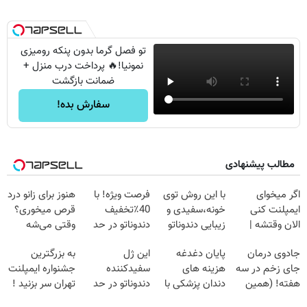
تو فصل گرما بدون پنکه رومیزی
نمونیا!🔥 پرداخت درب منزل +
ضمانت بازگشت
سفارش بده!
مطالب پیشنهادی
اگر میخوای
با این روش توی
فرصت ویژه! با
هنوز برای زانو درد
ایمپلنت کنی
خونه،سفیدی و
40٪تخفیف
قرص میخوری؟
الان وقتشه |
زیبایی دندوناتو
دندوناتو در حد
وقتی می‌شه
فقط با ۲۵
برگردون
کامپوزیت سفید
بدون عمل
جادوی درمان
پایان دغدغه
این ژل
به بزرگترین
میلیون تومان!!!
(40%off)
کن
درمانش کرد؟؟؟؟
جای زخم در سه
هزینه های
سفیدکننده
جشنواره ایمپلنت
هفته! (همین
دندان پزشکی با
دندوناتو در حد
تهران سر بزنید !
حالا رایگان
پک سفید کننده
لمینت سفید
| فقط ۲۵