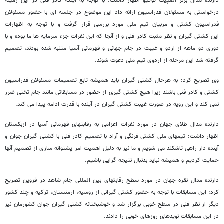
دارنده مدال برنز المپیک توکیو اظهار داشت: با توجه به اینکه کادر فنی در این زمینه
درخواستی به مسئولان فدراسیون ارائه داد این موضوع در جلسه ای با حضور مسئولان
فدراسیون کشتی و مربیان تیم ملی مورد بررسی قرار گرفت و با توجه به اظهارات
این کشتی گیران و نظر مثبت کادر فنی و از آنجا که این نفرات جزء سرمایه ها ما بوده و با
دوری دو ماهه از اردو و غیبت در جام جهانی و قهرمانی آسیا متنبه شده بودند، تصمیم
گرفته شد این مرحله از اردوی تیم ملی دعوت شوند.
وی تصریح کرد: به هرحال کشتی گیران باید همیشه تابع تصمیمات مسئولان فدراسیون
کشتی و کادر فنی باشند زیرا هیچ کشتی گیری از حضور در مسابقاتی مانند جام تختی ضرر
نمی کند و این رویه در صورت غیبت کشتی گیران در آینده با قدرت ادامه پیدا می کند.
دارنده مدال طلای جهان در مورد نفرات اعزامی به رقابتهای قهرمانی آسیا در ازبکستان
اظهار داشت: تیمهای ملی کشتی فرنگی و آزاد با تصمیم کادر فنی با کشتی گیران جوان و
آینده دار راهی تاشکند می شویم و ما نیز به دلیل اهمیت امر پشتوانه سازی از تصمیم آنها
حمایت کردیم و همیشه نباید بدنبال نتیجه گرایی باشیم.
دارنده مدال نقره جهان در مورد سطح رقابتهای بین المللی جام شاهد در قزوین تصریح
کرد: این مسابقات با توجه به حضور کشتی گیرانی از روسیه، ارمنستان، ترکیه و چند کشور
دیگر از نظر فنی در سطح خوبی برگزار شد و خوشبختانه کشتی گیران جوان کشورمان نیز
در این مسابقات نویدهای روزهای خوبی را دادند.