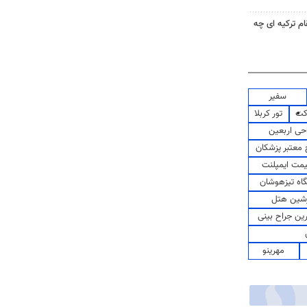
ام ترکیه ای چه
سفیر
کت
تور کربلا
حی اربعین
معتبر پزشکان
مت ایمپلنت
اه تیزهوشان
شین هتل
رین جراح بینی
مهرینو