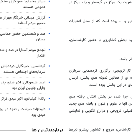
سردار محمدی: خبرنگاران سنگربا
هرود، یک مرکز در گرمسار و یک مرکز در
عمومی هستند
گزارش میدانی خبرنگار مهر از
ی و ... بوده است که از محل اعتبارات
حضور مردم آستانه
صد و شصتمین حضور حماسی لن
میدان
ید بخش کشاورزی با حضور کارشناسان،
تجمع مردم آستارا در صد و 
اقتدار
ر باشد.
گرشاسبی: خبرنگاران دیده‌بانان
 جذب 47 نفر سرباز سازندگی، تجهیز و حمایت از 195 مدد کار ترویجی، برگزاری گردهمایی سربازان
سرمایه‌های اجتماعی هستند
ان ترویجی، بازدید دوره ای از فعالین نمونه های بخش، ارسال
امید علیمردانی: اکبر عبدی پدر
چارلی چاپلین ایران بود
اجرا شده در بخش انتقال یافته های
پانته‌آ کیقبادی: اکبر عبدی فراتر 
ن آنها با علوم و فنون و یافته های جدید
داودنژاد: صراحت و تعهد دو ویژگ
طبیقی، ترویجی و مزارع الگویی و نمایشی
عبدی بود
پربازدیدترین ها
امی یاد آور شد: اجرای حدود 14 هکتار مزارع الگویی و نمایشی، اعزام 50 کارشناس، مروج و کشاورز پیشرو ذیربط