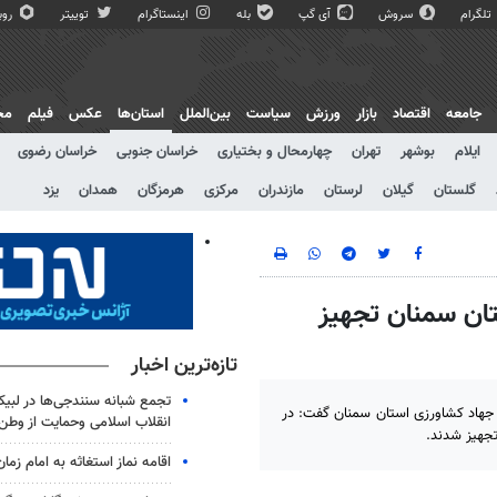
تلگرام
سروش
آی گپ
بله
اینستاگرام
توییتر
روبی
جامعه
اقتصاد
بازار
ورزش
سیاست
بین‌الملل
استان‌ها
عکس
فیلم
مج
ایلام
بوشهر
تهران
چهارمحال و بختیاری
خراسان جنوبی
خراسان رضوی
گلستان
گیلان
لرستان
مازندران
مرکزی
هرمزگان
همدان
یزد
تان سمنان تجهیز
تازه‌ترین اخبار
تجمع شبانه سنندجی‌ها در لبیک
جهاد کشاورزی استان سمنان گفت: در
انقلاب اسلامی وحمایت از وطن
اقامه نماز استغاثه به امام زمان