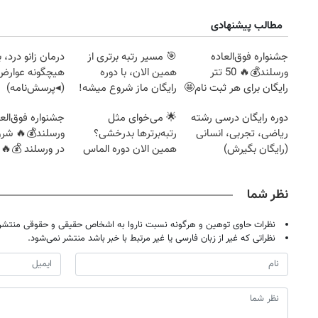
مطالب پیشنهادی
جشنواره فوق‌العاده
🎯 مسیر رتبه برتری از
درمان زانو درد، 
ورسلند💰🔥 50 تتر
همین الان، با دوره
هیچگونه عوارض 
رایگان برای هر ثبت نام🤩
رایگان ماز شروع میشه!
(◂پرسش‌نامه)
دوره رایگان درسی رشته
🌟 می‌خوای مثل
جشنواره فوق‌العا
ریاضی، تجربی، انسانی
رتبه‌برترها بدرخشی؟
ورسلند💰🔥 شرو
(رایگان بگیرش)
همین الان دوره الماس
در ورسلند 💰🔥
ماز رو شروع ک
نظر شما
نظرات حاوی توهین و هرگونه نسبت ناروا به اشخاص حقیقی و حقوقی منتشر 
نظراتی که غیر از زبان فارسی یا غیر مرتبط با خبر باشد منتشر نمی‌شود.