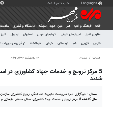
شنبه ۱۷ مرداد ۱۴۰۵
خانه
فرهنگ و ادب
هنر
دين، حوزه، انديشه
دانشگاه و فناوری
سلامت
عناوین اخبار
آذربایجان شرقی
آذربایجان غربی
اصفهان
اردبیل
البرز
فارس
قزوین
قم
کردستان
کرمان
کرمانشاه
کهگیلویه و بویراحمد
استانها
سمنان
۱۴ اردیبهشت ۱۳۹۰، ۱۸:۳۶
5 مرکز ترویج و خدمات جهاد کشاورزی در اس
شدند
سمنان - خبرگزاری مهر: سرپرست مدیریت هماهنگی ترویج کشاورزی سازمان 
سال گذشته 5 مرکز ترویج و خدمات جهاد کشاورزی استان سمنان بازسازی و تجهیز شدند.