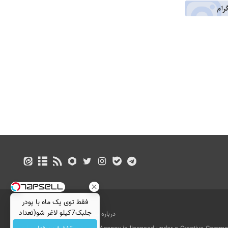
فقط توی یک ماه با پودر
جلبک7کیلو لاغر شو(تعداد
درباره ما
تماس با ما
بازرگانی
محدود)