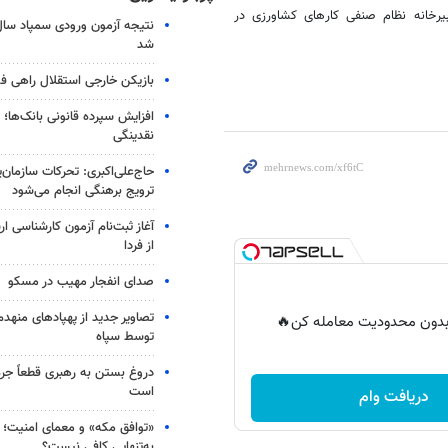
ه برنامه های انتقال یافته های تحقیقاتی کشور و فعال کردن 5 دبیرخانه نظام صنفی کارهای کشاورزی در
شد
بازیکن خارجی استقلال راهی فو
افزایش سپرده قانونی بانک‌ها؛ ت
نقدینگی
حاج‌علی‌اکبری: تحرکات سازمان‌یا
ترویج برهنگی انجام می‌شود
آغاز ثبت‌نام‌ آزمون کارشناسی 
از فردا
صدای انفجار مهیب در مسکو
تصاویر جدید از پهپادهای منهدم
ر بدون محدودیت معامله کن🔥
توسط سپاه
دروغ بستن به رهبری قطعاً جرم
است
دریافت وام
«توافق مکه» و معمای امنیت؛ چ
به‌تنهایی کافی نیست؟