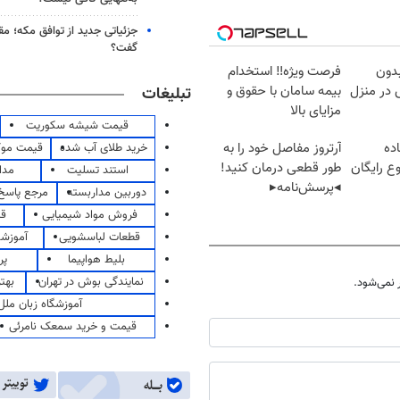
جزئیاتی جدید از توافق مکه؛ مق
گفت؟
بدون
فرصت ویژه‼️ استخدام
در منزل
بیمه سامان با حقوق و
تبلیغات
مزایای بالا
قیمت شیشه سکوریت
ده
آرتروز مفاصل خود را به
خرید طلای آب شده
قیمت مو
ع رایگان
طور قطعی درمان کنید!
استند تسلیت
مدا
◂پرسش‌نامه▸
دوربین مداربسته
مرجع پاسخ 
فروش مواد شیمیایی
قی
قطعات لباسشویی
آموزشگ
بلیط هواپیما
پر
نمایندگی بوش در تهران
بهت
نمی‌شود.
آموزشگاه زبان ملل
قیمت و خرید سمعک نامرئی