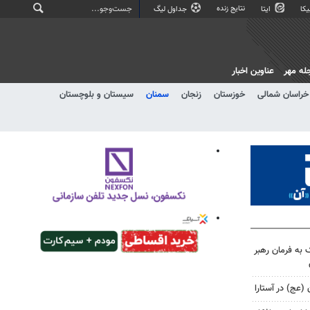
نتایج زنده
کا
ایتا
جداول لیگ
له مهر
عناوین اخبار
خراسان شمالی
خوزستان
زنجان
سمنان
سیستان و بلوچستان
 به فرمان رهبر
 (عج) در آستارا