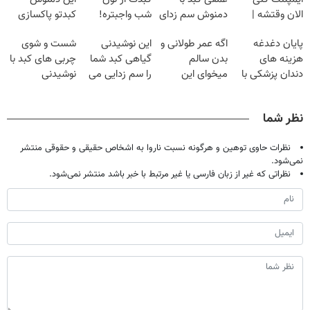
الان وقتشه |
دمنوش سم زدای
شب واجبتره!
کبدتو پاکسازی
فقط با ۲۵
گیاهی
کن+ضمانت
پایان دغدغه
اگه عمر طولانی و
این نوشیدنی
شست و شوی
میلیون تومان!!!
مرجوعی
هزینه های
بدن سالم
گیاهی کبد شما
چربی های کبد با
دندان پزشکی با
میخوای این
را سم زدایی می
نوشیدنی
پک سفید کننده
نوشیدنی رو با
کند (با ضمانت
گیاهی(55%تخفیف)
خانگی
تخفیف بخر
مرجوعی)
نظر شما
نظرات حاوی توهین و هرگونه نسبت ناروا به اشخاص حقیقی و حقوقی منتشر
نمی‌شود.
نظراتی که غیر از زبان فارسی یا غیر مرتبط با خبر باشد منتشر نمی‌شود.