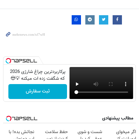
پرکاربردترین چراغ شارژی 2026
که شگفت زده ات میکنه 💡😍
ثبت سفارش
مطالب پیشنهادی
اگر میخوای
شست و شوی
حفظ سلامت
نجاتش بده! با
ایمپلنت کنی
عمقی کبد با
کبدت از نون
این دمنوش