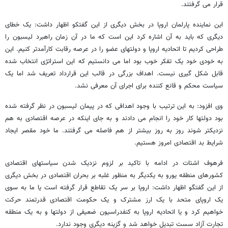
قرار می گرفتند.
این نماینده پارلمان اروپا در بخش دیگری از این گفتکو اظهار داشت: یک خطای
دیگری که باید به آن اشاره کرد این است که ما در آن زمان راهبرد لیسبون را
طراحی کردیم تا اتحادیه اروپا و دولتهای عضو را در عرصه رقابت کارآمدتر کنیم. این
به خودی خود یک تفکر خوب بود اما می دانستیم که این استراتژی انتخاب شده
قابل شکل گیری نیست. اهداف بزرگی در قالب این قرارداد تعریف شد اما یک
سیاست محکم و قانع کننده برای اجرای آن معرفی نشد.
وی افزود: به این ترتیب با وجود اهدافی که در پیمان لیسبون در نظر گرفته شده
بود دولتها کار خود را انجام می دادند و به جای اینکه در عرصه اقتصادی به هم
نزدیکتر شوند روز به روز بیشتر از هم فاصله می گرفتند. ما خود مقصر ایجاد
شرایط بد اقتصادی امروز هستیم.
فرهوف اشتات در ادامه با تاکید بر لزوم نزدیک شدن سیاستهای اقتصادی
کشورهای منطقه یورو به یکدیگر به منظور غلبه بر بحران اقتصادی در بخش دیگری
از این گفتگو اظهار داشت: اروپا بر سر یک تقاطع قرار گرفته است یا ما به سوی
یک اروپای متحد با یک ارز مشترک و یک حکومت اقتصادی قدرتمند حرکت
خواهیم کرد و یا اتحادیه اروپا به کنفدراسیون ضعیفی از دولتها و به یک منطقه
تجارت آزاد سست تبدیل خواهد شد و گزینه دیگری وجود ندارد.