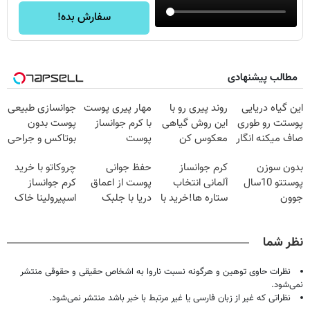
سفارش بده!
مطالب پیشنهادی
این گیاه دریایی
روند پیری رو با
مهار پیری پوست
جوانسازی طبیعی
پوستت رو طوری
این روش گیاهی
با کرم جوانساز
پوست بدون
صاف میکنه انگار
معکوس کن
پوست
بوتاکس و جراحی
20سال جوون
آلمانی(تخفیف
😳! خرید با
بدون سوزن
کرم جوانساز
حفظ جوانی
چروکاتو با خرید
شدی🔥
ویژه تا امشب)
تخفیف ویژه
پوستتو 10سال
آلمانی انتخاب
پوست از اعماق
کرم جوانساز
جوون
ستاره ها!خرید با
دریا با جلبک
اسپیرولینا خاک
کن50%تخفیف
تخفیف
اسپیرولینا
یکسان کن!کلیک
پاییزی
جهت خرید
نظر شما
نظرات حاوی توهین و هرگونه نسبت ناروا به اشخاص حقیقی و حقوقی منتشر
نمی‌شود.
نظراتی که غیر از زبان فارسی یا غیر مرتبط با خبر باشد منتشر نمی‌شود.