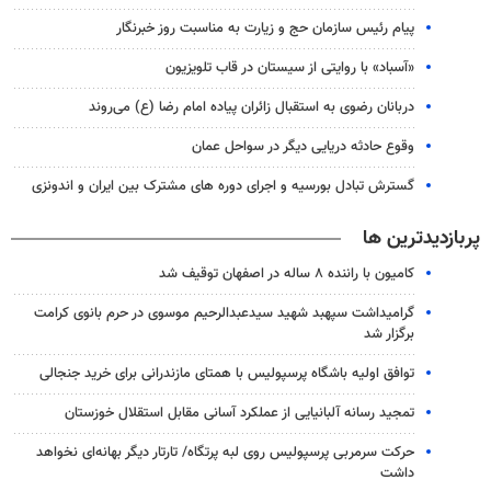
پیام رئیس سازمان حج و زیارت به مناسبت روز خبرنگار
«آسباد» با روایتی از سیستان در قاب تلویزیون
دربانان رضوی به استقبال زائران پیاده امام رضا (ع) می‌روند
وقوع حادثه دریایی دیگر در سواحل عمان
گسترش تبادل بورسیه و اجرای دوره های مشترک بین ایران و اندونزی
پربازدیدترین ها
کامیون با راننده ۸ ساله در اصفهان توقیف شد
گرامیداشت سپهبد شهید سیدعبدالرحیم موسوی در حرم بانوی کرامت
برگزار شد
توافق اولیه باشگاه پرسپولیس با همتای مازندرانی برای خرید جنجالی
تمجید رسانه آلبانیایی از عملکرد آسانی مقابل استقلال خوزستان
حرکت سرمربی پرسپولیس روی لبه پرتگاه/ تارتار دیگر بهانه‌ای نخواهد
داشت