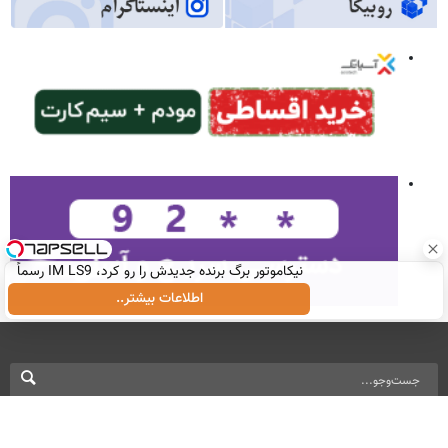
نیکاموتور برگ برنده جدیدش را رو کرد، IM LS9 رسماً
وارد بازار ایران شد
اطلاعات بیشتر..