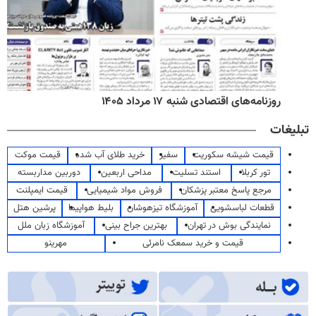
روزنامه‌های اقتصادی شنبه ۱۷ مرداد ۱۴۰۵
تبلیغات
قیمت شیشه سکوریت
سفیر
خرید طلای آب شده
قیمت موکت
تور کربلا
استند تسلیت
مداحی اربعین
دوربین مداربسته
مرجع پاسخ معتبر پزشکان
فروش مواد شیمیایی
قیمت ایمپلنت
قطعات لباسشویی
آموزشگاه تیزهوشان
بلیط هواپیما
پرشین هتل
نمایندگی بوش در تهران
بهترین جراح بینی
آموزشگاه زبان ملل
قیمت و خرید سمعک نامرئی
مهرینو