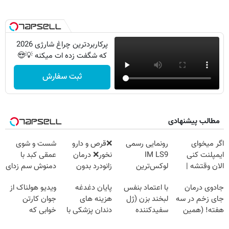
پرکاربردترین چراغ شارژی 2026
که شگفت زده ات میکنه 💡😍
ثبت سفارش
مطالب پیشنهادی
اگر میخوای
رونمایی رسمی
❌قرص‌ و دارو
شست و شوی
ایمپلنت کنی
IM LS9
نخور❌ درمان
عمقی کبد با
الان وقتشه |
لوکس‌ترین
زانودرد بدون
دمنوش سم زدای
فقط با ۲۵
EREV در ایران
قرص
گیاهی
جادوی درمان
با اعتماد بنفس
پایان دغدغه
ویدیو هولناک از
میلیون تومان!!!
جای زخم در سه
لبخند بزن (ژل
هزینه های
جوان کارتن
هفته! (همین
سفیدکننده
دندان پزشکی با
خوابی که
حالا رایگان
دندان40%تخفیف)
پک سفید کننده
میلیاردر شد.