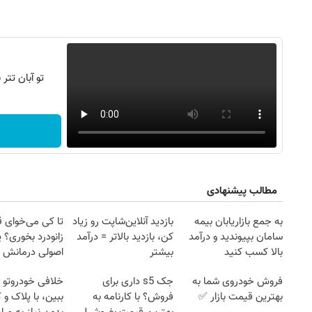
تو آبان تت
مطالب پیشنهادی
به جمع بازاریابان بیمه
بازدید آنلاین‌شاپت رو زیاد
تا کی می‌خوای 
سامان بپیوندید و درآمد
کن، بازدید بالاتر = درآمد
زانودرد بخوری؟ ی
۱۴
روزنامه‌های صبح پنج‌شنبه ۱۵ مرداد ۱۴۰۵
روزنام
بالا کسب کنید
بیشتر
اصولی درمانش 
فروش خودروی شما به
جک s5 داری برای
خلافی خودروتو ا
بهترین قیمت بازار ✅
فروش؟ با کارنامه به
ببین، با پلاک و 