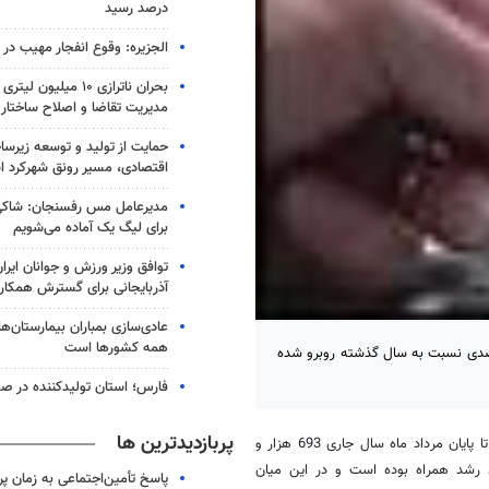
درصد رسید
الجزیره: وقوع انفجار مهیب در
بحران ناترازی ۱۰ میلیو
مدیریت تقاضا و اصلاح ساختار
حمایت از تولید و توسعه زیرس
اقتصادی، مسیر رونق شهرکرد 
مدیرعامل مس رفسنجان: شاکی
برای لیگ یک آماده می‌شویم
توافق وزیر ورزش و جوانان ایرا
آذربایجانی برای گسترش همکار
عادی‌سازی بمباران بیمارستان‌ها
همه کشورها است
رد تراکنش خدمات الکترونیکی پست بانک کارت با رشد 56 درصدی نسبت به سال گذشته روبرو شده
فارس؛ استان تولیدکننده در صد
پربازدیدترین ها
به گزارش خبرنگار مهر ، مجموع عملکرد خدمات الکترونیکی پست بانک ایران تا پایان مرداد ماه سال جاری 693 هزار و
ش بوده که نسبت به پایان سال گذشته با حدود 42 درصد رشد همراه بوده است و در این میان
پاسخ تأمین‌اجتماعی به زمان پ