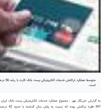
متوسط عملک
است.
397 فقره تراکن