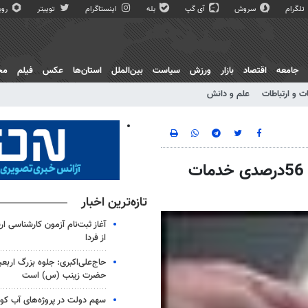
تلگرام
سروش
آی گپ
بله
اینستاگرام
توییتر
روبی
جامعه
اقتصاد
بازار
ورزش
سیاست
بین‌الملل
استان‌ها
عکس
فیلم
مج
ت و ارتباطات
علم و دانش
رشد خدمات الکترونیکی پست بانک/ افزایش 56درصدی خدمات
تازه‌ترین اخبار
آغاز ثبت‌نام‌ آزمون کارشناسی 
از فردا
حاج‌علی‌اکبری: جلوه بزرگ اربع
حضرت زینب (س) است