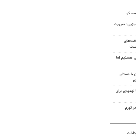
 مسکو
ن لیتری بنزین؛ ضرورت
اخت‌های
است
 هستیم اما
ن با همتای
ی
 تهدیدی برای
ر تورم
رداخت