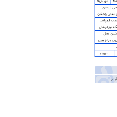
کت
تور کربلا
حی اربعین
معتبر پزشکان
مت ایمپلنت
اه تیزهوشان
شین هتل
رین جراح بینی
مهرینو