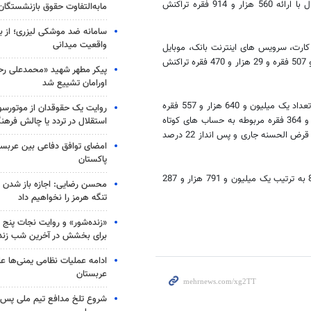
متوسط عملکرد تراکنش خدمات الکترونیکی پست بانک کارت تا مردادماه امسال با ارائه 560 هزار و 914 فقره تراکنش
مابه‌التفاوت حقوق بازنشستگان
سامانه ضد موشکی لیزری؛ از ب
واقعیت میدانی
ارت، سرویس های اینترنت بانک، موبایل
بانک و SMS بانک و تلفن بانک به ترتیب با ارائه 33 هزار و 506 فقره، 69 هزار و 507 فقره و 29 هزار و 470 فقره تراکنش
پیکر مطهر شهید «محمدعلی رحیم
اورامان تشییع شد
از مجموع یک میلیون و 870 هزار و 368 فقره حساب مشتریان در پست بانک، تعداد یک میلیون و 640 هزار و 557 فقره
روایت یک حقوقدان از موتورسوا
مربوط به حساب های سپرده قرض الحسنه جاری و پس انداز، تعداد 222 هزار و 364 فقره مربوطه به حساب های کوتاه
استقلال در تردد یا چالش فرهن
مدت و 7 هزار و 447 فقره نیز مربوط به ضمانتنامه است که به ترتیب حسابهای قرض الحسنه جاری و پس انداز 22 درصد
امضای توافق دفاعی بین عربستا
پاکستان
تعداد سپرده ها و تراکنش خدمات الکترونیکی پست بانک ایران در پایان سال 89 به ترتیب یک میلیون و 791 هزار و 287
محسن رضایی: اجازه باز شدن 
تنگه هرمز را نخواهیم داد
«زنده‌شور» و روایت نجات پنج 
برای بخشش در آخرین شب زند
ادامه عملیات نظامی یمنی‌ها عل
عربستان
شروع تلخ مدافع تیم ملی پس ا