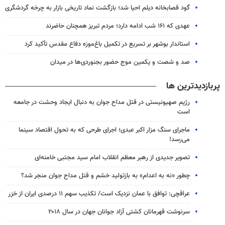
گود قصابخانه دیلم احیا شد؛ بازگشت نماد تاریخی بازار به چرخه گردشگری
عهدی که ۱۶۱ شب ادامه دارد؛ مردم تبریز همچنان حاضرند
استاندار بوشهر بر تسریع در تکمیل باغ‌موزه دفاع مقدس تأکید کرد
صد و شصت و یکمین موج حضور بجنوردی‌ها در میدان
پربازدیدترین ها
رژیم صهیونیستی در قتل مداح جوان به دنبال ایجاد وحشت در جامعه
است
ماجرای سنگ مزار اکبر عبدی؛ اجرای طرحی که به تحول اقتصاد سینما
می‌رسد!
تصویر جدیدی از رهبر معظم انقلاب امام سید مجتبی خامنه‌ای
چطور «نه به اعدام» به بازتولید خشم و قتل مداح جوان منجر شد؟
عراقچی: توافق با عمان نزدیک است/ تکذیب سهم ۱۱ درصدی ایران از خزر
سرنوشت قهرمانان کشتی آزاد جوانان جهان در سال ۲۰۱۸