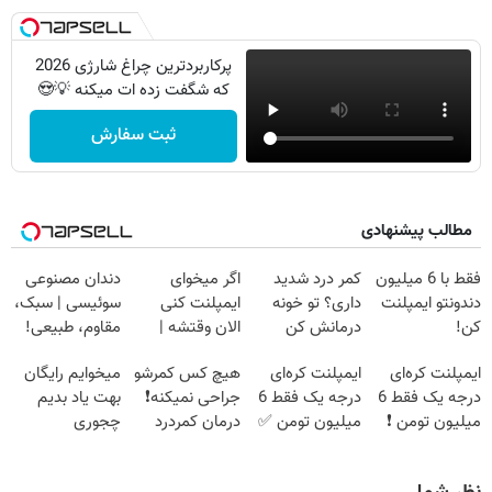
پرکاربردترین چراغ شارژی 2026
که شگفت زده ات میکنه 💡😍
ثبت سفارش
مطالب پیشنهادی
فقط با 6 میلیون
کمر درد شدید
اگر میخوای
دندان مصنوعی
دندونتو ایمپلنت
داری؟ تو خونه
ایمپلنت کنی
سوئیسی | سبک،
کن!
درمانش کن
الان وقتشه |
مقاوم، طبیعی!
(◂پرسش‌نامه رو
فقط با ۲۵
ویزیت
ایمپلنت کره‌ای
ایمپلنت کره‌ای
هیچ کس کمرشو
میخوایم رایگان
پرکن)
میلیون تومان!!!
رایگان+پرداخت
درجه یک فقط 6
درجه یک فقط 6
جراحی نمیکنه❗
بهت یاد بدیم
اقساطی😍
میلیون تومن ❗
میلیون تومن ✅
درمان کمردرد
چجوری
بدون قرص
پولدارشی! باور
(پرسشنامه)
نداری امتحانش