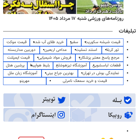
روزنامه‌های ورزشی شنبه ۱۷ مرداد ۱۴۰۵
تبلیغات
قیمت شیشه سکوریت
سفیر
خرید طلای آب شده
قیمت موکت
تور کربلا
استند تسلیت
مداحی اربعین
دوربین مداربسته
مرجع پاسخ معتبر پزشکان
فروش مواد شیمیایی
قیمت ایمپلنت
قطعات لباسشویی
آموزشگاه تیزهوشان
بلیط هواپیما
پرشین هتل
نمایندگی بوش در تهران
بهترین جراح بینی
آموزشگاه زبان ملل
قیمت و خرید سمعک نامرئی
مهرینو