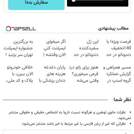
سفارش بده!
مطالب پیشنهادی
فرصت ویژه! با
این ژل
اگر میخوای
به بزرگترین
40٪تخفیف
سفیدکننده
ایمپلنت کنی
جشنواره ایمپلنت
دندوناتو در حد
دندوناتو در حد
الان وقتشه |
تهران سر بزنید !
کامپوزیت سفید
لمینت سفید
فقط با ۲۵
| فقط ۲۵
مسیر همراهی و
هنوز برای زانو درد
پایان دغدغه
خلافی خودروتو
کن
میکنه
میلیون تومان!!!
میلیون !
گزارش عملکرد
قرص میخوری؟
هزینه های
الان ببین، با
(40%تخفیف)
گروه اسنپ در
وقتی می‌شه
دندان پزشکی با
پلاک و کد ملی،
۱۴۰۴
بدون عمل
پک سفید کننده
بدون نیاز به
درمانش کرد؟؟؟؟
خانگی
مراجعه حضوری
نظر شما
نظرات حاوی توهین و هرگونه نسبت ناروا به اشخاص حقیقی و حقوقی منتشر
نمی‌شود.
نظراتی که غیر از زبان فارسی یا غیر مرتبط با خبر باشد منتشر نمی‌شود.