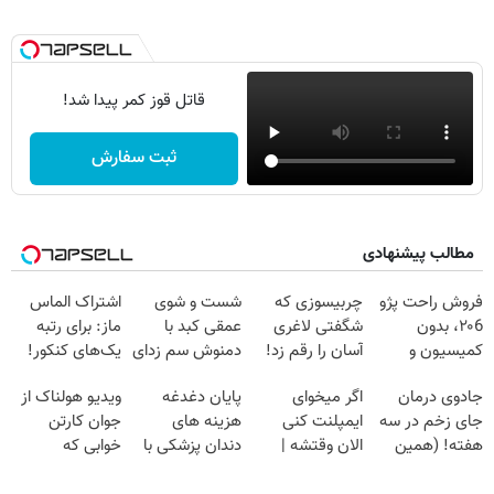
قاتل قوز کمر پیدا شد!
ثبت سفارش
مطالب پیشنهادی
فروش راحت پژو
چربیسوزی که
شست و شوی
اشتراک الماس
۲۰6، بدون
شگفتی لاغری
عمقی کبد با
ماز: برای رتبه
کمیسیون و
آسان را رقم زد!
دمنوش سم زدای
یک‌های کنکور!
دردسر
گیاهی
جادوی درمان
اگر میخوای
پایان دغدغه
ویدیو هولناک از
جای زخم در سه
ایمپلنت کنی
هزینه های
جوان کارتن
هفته! (همین
الان وقتشه |
دندان پزشکی با
خوابی که
حالا رایگان
فقط با ۲۵
پک سفید کننده
میلیاردر شد.