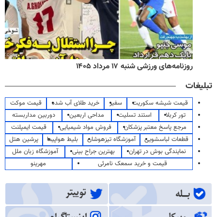
روزنامه‌های ورزشی شنبه ۱۷ مرداد ۱۴۰۵
تبلیغات
قیمت شیشه سکوریت
سفیر
خرید طلای آب شده
قیمت موکت
تور کربلا
استند تسلیت
مداحی اربعین
دوربین مداربسته
مرجع پاسخ معتبر پزشکان
فروش مواد شیمیایی
قیمت ایمپلنت
قطعات لباسشویی
آموزشگاه تیزهوشان
بلیط هواپیما
پرشین هتل
نمایندگی بوش در تهران
بهترین جراح بینی
آموزشگاه زبان ملل
قیمت و خرید سمعک نامرئی
مهرینو