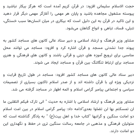
حجت الاسلام سلیمانی افزود: در قرآن کریم آمده است که هرگز بیکار نباشید و
پیوسته مشغول مجاهده باشید و پایان هر مهمی را آغازگر مهمی دیگر قرار دهید
و این تاکید در قرآن به این دلیل است که بیکاری در میان انسان‌ها سبب خستگی،
تنبلی، فساد، تباهی و انواع گناهان می‌شود.
مشاور وزیر فرهنگ و ارشاد اسلامی و دبیر ستاد عالی کانون های مساجد کشور به
پیوند جدا نشدنی مسجد و قرآن اشاره کرد و افزود: مساجد می توانند محل
مناسبی برای ترویج آموزه های دینی و قرآنی باشند و کانون های فرهنگی و هنری
مساجد برای ارتباط تنگاتنگ بین قرآن و مساجد ایجاد می شوند.
دبیر ستاد عالی کانون های مساجد کشور افزود: مساجد در طول تاریخ قرابت و
نزدیکی ویژه ای با قرآن داشته اند و از صدر اسلام تاکنون بسیاری از تصمیمات
سیاسی و اجتماعی پیامبر گرامی اسلام و ائمه اطهار در مساجد گرفته می شد.
مشاور وزیر فرهنگ و ارشاد اسلامی با اشاره به حدیث " انى تارک فیکم الثقلین ما
ان تمسکتم بها لن تضلوا بعدى"ادامه داد: پیامبر گرامی اسلام در بین امت اسلام
دو امانت سنگین و گرانبها "کتاب خدا و اهل بیت(ع) " به یادگار گذاشته است که
متولیان فرهنگی و مذهبی در جامعه رسالت سنگین تری در حفظ و نگهداری این
دو امانت دارند.