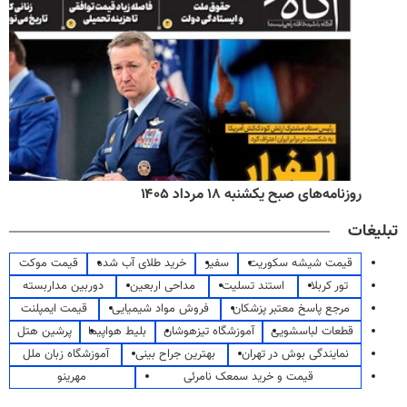
روزنامه‌های صبح یکشنبه ۱۸ مرداد ۱۴۰۵
تبلیغات
قیمت شیشه سکوریت
سفیر
خرید طلای آب شده
قیمت موکت
تور کربلا
استند تسلیت
مداحی اربعین
دوربین مداربسته
مرجع پاسخ معتبر پزشکان
فروش مواد شیمیایی
قیمت ایمپلنت
قطعات لباسشویی
آموزشگاه تیزهوشان
بلیط هواپیما
پرشین هتل
نمایندگی بوش در تهران
بهترین جراح بینی
آموزشگاه زبان ملل
قیمت و خرید سمعک نامرئی
مهرینو