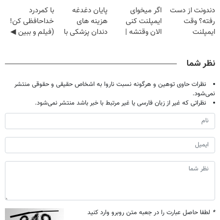
گیاهی
کنی؟ (◂فیلم +
load
load
load
load
دندونت از دست
اگر میخوای
پایان دغدغه
با کمردرد
◂پرسش‌نامه)
رفته؟ وقت
ایمپلنت کنی
هزینه های
خداحافظی کن!
ایمپلنت
الان وقتشه |
دندان پزشکی با
(فیلم و ببین ◀
دیجیتاله
فقط با ۲۵
پک سفید کننده
پرسش‌نامه رو
میلیون تومان!!!
خانگی
پرکن)
نظر شما
نظرات حاوی توهین و هرگونه نسبت ناروا به اشخاص حقیقی و حقوقی منتشر
نمی‌شود.
نظراتی که غیر از زبان فارسی یا غیر مرتبط با خبر باشد منتشر نمی‌شود.
*
لطفا حاصل عبارت را در جعبه متن روبرو وارد کنید