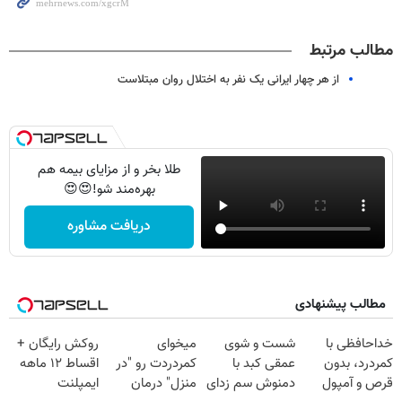
مطالب مرتبط
از هر چهار ایرانی یک نفر به اختلال روان مبتلاست
طلا بخر و از مزایای بیمه هم
بهره‌مند شو!😍😍
دریافت مشاوره
مطالب پیشنهادی
Image failed to
Image failed to
Image failed to
Image failed to
load
load
load
load
خداحافظی با
شست و شوی
میخوای
روکش رایگان +
کمردرد، بدون
عمقی کبد با
کمردردت رو "در
اقساط ۱۲ ماهه
قرص و آمپول
دمنوش سم زدای
منزل" درمان
ایمپلنت
Image failed to
Image failed to
Image failed to
Image failed to