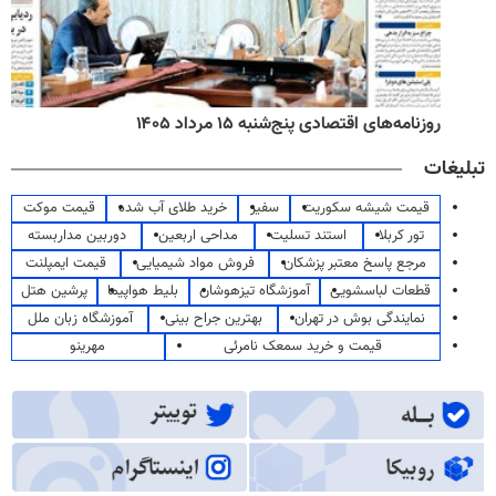
روزنامه‌های اقتصادی پنج‌شنبه ۱۵ مرداد ۱۴۰۵
تبلیغات
قیمت شیشه سکوریت
سفیر
خرید طلای آب شده
قیمت موکت
تور کربلا
استند تسلیت
مداحی اربعین
دوربین مداربسته
مرجع پاسخ معتبر پزشکان
فروش مواد شیمیایی
قیمت ایمپلنت
قطعات لباسشویی
آموزشگاه تیزهوشان
بلیط هواپیما
پرشین هتل
نمایندگی بوش در تهران
بهترین جراح بینی
آموزشگاه زبان ملل
قیمت و خرید سمعک نامرئی
مهرینو