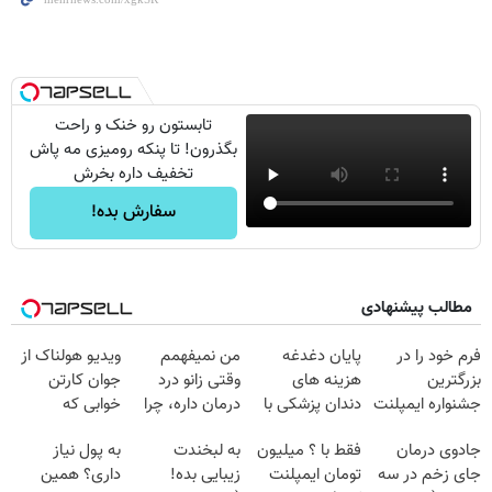
تابستون رو خنک و راحت
بگذرون! تا پنکه رومیزی مه پاش
تخفیف داره بخرش
سفارش بده!
مطالب پیشنهادی
فرم خود را در
پایان دغدغه
من نمیفهمم
ویدیو هولناک از
بزرگترین
هزینه های
وقتی زانو درد
جوان کارتن
جشنواره ایمپلنت
دندان پزشکی با
درمان داره، چرا
خوابی که
تهران پر کنید ! |
پک سفید کننده
دردش رو داری
میلیاردر شد.
جادوی درمان
فقط با ؟ میلیون
به لبخندت
به پول نیاز
فقط ۲۵ میلیون
خانگی
تحمل میکنی؟❗
آموزش رایگان
جای زخم در سه
تومان ایمپلنت
زیبایی بده!
داری؟ همین