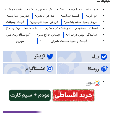
تبلیغات
قیمت شیشه سکوریت
سفیر
خرید طلای آب شده
قیمت موکت
تور کربلا
استند تسلیت
مداحی اربعین
دوربین مداربسته
مرجع پاسخ معتبر پزشکان
فروش مواد شیمیایی
قیمت ایمپلنت
قطعات لباسشویی
آموزشگاه تیزهوشان
بلیط هواپیما
پرشین هتل
نمایندگی بوش در تهران
بهترین جراح بینی
آموزشگاه زبان ملل
قیمت و خرید سمعک نامرئی
مهرینو