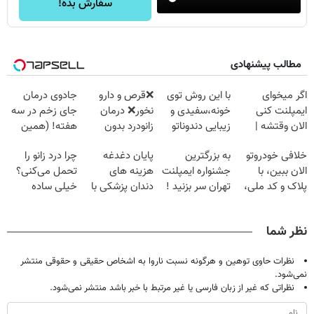
سفارش بده!
مطالب پیشنهادی
اگر میخوای
با این روش توی
❌قرص‌ و دارو
جادوی درمان
ایمپلنت کنی
خونه،سفیدی و
نخور❌ درمان
جای زخم در سه
الان وقتشه |
زیبایی دندوناتو
زانودرد بدون
هفته! (همین
فقط با ۲۵
برگردون
قرص
حالا رایگان
خلافی خودروتو
به بزرگترین
پایان دغدغه
چرا درد زانو را
میلیون تومان!!!
(40%off)
صحبت کنید)
الان ببین، با
جشنواره ایمپلنت
هزینه های
تحمل می‌کنی؟
پلاک و کد ملی،
تهران سر بزنید !
دندان پزشکی با
خیلی ساده
بدون نیاز به
| فقط ۲۵
پک سفید کننده
درمنزل درمانش
مراجعه حضوری
میلیون !
خانگی
کن
نظر شما
نظرات حاوی توهین و هرگونه نسبت ناروا به اشخاص حقیقی و حقوقی منتشر
نمی‌شود.
نظراتی که غیر از زبان فارسی یا غیر مرتبط با خبر باشد منتشر نمی‌شود.