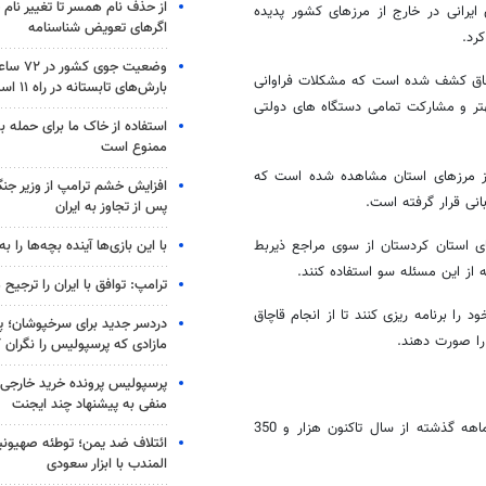
از حذف نام همسر تا تغییر نام خ
یرانی در خارج از مرزهای کشور پدیده
اگرهای تعویض شناسنامه
رد.
وضعیت جوی
در مرزهای رسمی بانه و مریوان 485 راس دام قاچاق کشف شده است که مشکلات فراوانی
بارش‌های تابستانه در راه ۱۱ استان
بهتر و مشارکت تمامی دستگاه های دولتی
استفاده از خاک ما برای حمله 
ممنوع است
 از مرزهای استان مشاهده شده است که
افزایش خشم ترامپ از وزیر جن
بانی قرار گرفته است.
پس از تجاوز به ایران
با این بازی‌ها آینده بچه‌ها را به
ای استان کردستان از سوی مراجع ذیربط
ز این مسئله سو استفاده کنند.
ترامپ: توافق با ایران را ترجیح
 را برنامه ریزی کنند تا از انجام قاچاق
دردسر جدید برای سرخپوشان؛ پی
را صورت دهند.
مازادی که پرسپولیس را نگران ک
پرسپولیس پرونده خرید خارجی 
منفی به پیشنهاد چند ایجنت
جانشین فرمانده انتظامی استان کردستان نیز در این نشست گفت: در 10 ماهه گذشته از سال تاکنون هزار و 350
ائتلاف ضد یمن؛ توطئه صهیونی
المندب با ابزار سعودی