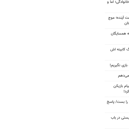
انوادگی؛ اما و
 کشور در ۷۲ ساعت آینده؛ موج
به همسایگان
گ کابینه اش
 بازی نگیریم!
 می‌دهم
ام بازیکن
رد!
را بست/ پاسخ
ستی در باب