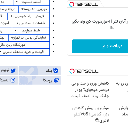
استند تسلیت
مدا
دوربین مداربسته
مرجع پاسخ 
فروش مواد شیمیایی
قی
آبان تتر | احرازهویت کن وام بگیر
قطعات لباسشویی
آموزشگ
💵
بلیط هواپیما
پر
نمایندگی بوش در تهران
بهت
آموزشگاه زبان ملل
دریافت وام
قیمت و خرید سمعک نامرئی
 رو به
کاهش وزن راحت و بی
دردسر میخوای؟ پودر
جلبک رو با نصف قیمت
بخر!
زایش
موثرترین روش کاهش
اد
وزن گیاهی! 5تا۷کیلو
لاغری😍