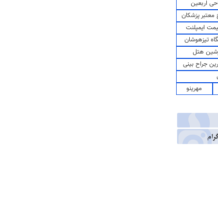
حی اربعین
معتبر پزشکان
مت ایمپلنت
اه تیزهوشان
شین هتل
رین جراح بینی
مهرینو