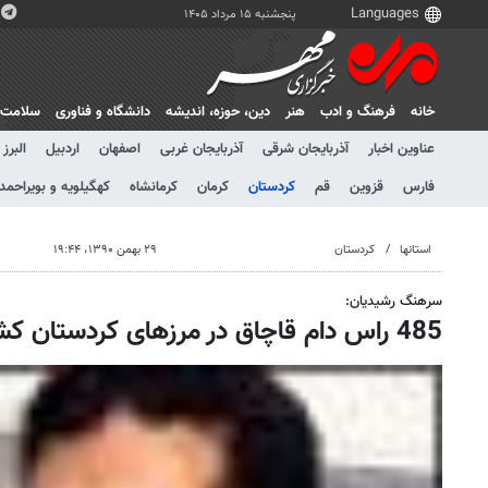
پنجشنبه ۱۵ مرداد ۱۴۰۵
خانه
فرهنگ و ادب
هنر
دين، حوزه، انديشه
دانشگاه و فناوری
سلامت
عناوین اخبار
آذربایجان شرقی
آذربایجان غربی
اصفهان
اردبیل
البرز
فارس
قزوین
قم
کردستان
کرمان
کرمانشاه
کهگیلویه و بویراحمد
استانها
کردستان
۲۹ بهمن ۱۳۹۰، ۱۹:۴۴
سرهنگ رشیدیان:
485 راس دام قاچاق در مرزهای کردستان کشف شد