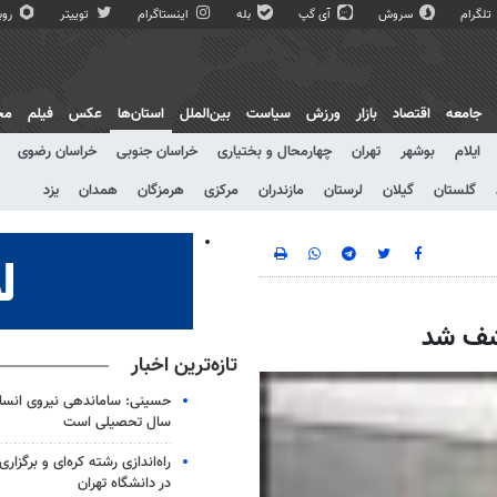
تلگرام
سروش
آی گپ
بله
اینستاگرام
توییتر
روبی
جامعه
اقتصاد
بازار
ورزش
سیاست
بین‌الملل
استان‌ها
عکس
فیلم
مج
ایلام
بوشهر
تهران
چهارمحال و بختیاری
خراسان جنوبی
خراسان رضوی
گلستان
گیلان
لرستان
مازندران
مرکزی
هرمزگان
همدان
یزد
تازه‌ترین اخبار
حسینی: ساماندهی نیروی انسان
سال تحصیلی است
در دانشگاه تهران