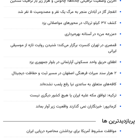
آخرین وضعیت ترافیکی جاده‌ها؛ چالوس و هراز زیر بار ترافیک سنگین
انفجار گاز در آبادان منجر به مرگ یک نفر و مصدومیت ۵ نفر شد
کشف ۳۷ کیلو تریاک در محورهای مواصلاتی یزد
«مزرعه من» در آستانه بهره‌برداری
قمصری در تهران کنسرت برگزار می‌کند؛ شنیدن روایت تازه از موسیقی
ایرانی
اطفای حریق واحد مسکونی آپارتمانی در بلوار جمهوری یزد
۲ هزار سند میراث فرهنگی اصفهان در مسیر ثبت و حفاظت دیجیتال
کافه‌های متعلق به ساعدی نیا رفع پلمب نشده‌اند
ترکیه: توافق مکه علیه ایران یا هیچ کشور دیگری نیست
کرمانپور: خبرنگاران نمی گذارند واقعیت زیر آوار بماند
پربازدیدترین ها
موافقت مشروط آمریکا برای برداشتن محاصره دریایی ایران