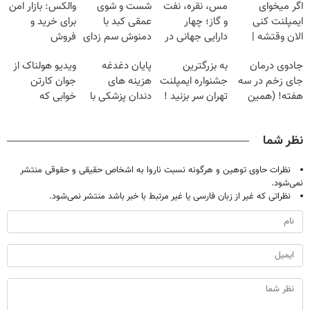
اگر میخوای
مس، نقره، نفت
شست و شوی
والکس: بازار امن
ایمپلنت کنی
و گاز؛ چهار
عمقی کبد با
برای خرید و
الان وقتشه |
دارایی جهانی در
دمنوش سم زدای
فروش
فقط با ۲۵
یک سبد
گیاهی
دارایی‌های
جادوی درمان
به بزرگترین
پایان دغدغه
ویدیو هولناک از
میلیون تومان!!!
دیجیتال
جای زخم در سه
جشنواره ایمپلنت
هزینه های
جوان کارتن
هفته! (همین
تهران سر بزنید !
دندان پزشکی با
خوابی که
حالا رایگان
| فقط ۲۵
پک سفید کننده
میلیاردر شد.
صحبت کنید)
میلیون !
خانگی
آموزش رایگان
نظر شما
نظرات حاوی توهین و هرگونه نسبت ناروا به اشخاص حقیقی و حقوقی منتشر
نمی‌شود.
نظراتی که غیر از زبان فارسی یا غیر مرتبط با خبر باشد منتشر نمی‌شود.