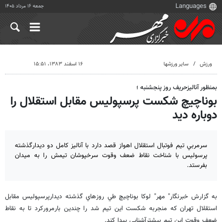
جمعه ۱۶ مرداد ۱۴۰۵
ورزش
سایر ورزشها
۱۶ اسفند ۱۳۸۳، ۱۵:۵۱
بمنظور آناليزحريف روز پنجشنبه ؛
بوناچيچ شكست پرسپوليس مقابل استقلال را
دوباره ديد
سرمربي تيم فوتبال استقلال اهواز قصد دارد با آناليز كامل دو ديدارگذشته
پرسوليس با شناخت نقاط ضعف وقوت سرخپوشان تيمش را به ميدان
بفرستد.
به گزارش خبرنگار" مهر" لوكا بوناچيچ طي روزهاي گذشته ديدارپرسپوليس مقابل
استقلال تهران كه منجربه شكست اين تيم شد را چندين بارمروركرد تا به نقاط
ضعف وقوت اين تيم بيشترآشنايي پيدا كند.