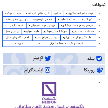
تبلیغات
قیمت شیشه سکوریت
سفیر
خرید طلای آب شده
قیمت موکت
تور کربلا
استند تسلیت
مداحی اربعین
دوربین مداربسته
مرجع پاسخ معتبر پزشکان
فروش مواد شیمیایی
قیمت ایمپلنت
قطعات لباسشویی
آموزشگاه تیزهوشان
بلیط هواپیما
پرشین هتل
نمایندگی بوش در تهران
بهترین جراح بینی
آموزشگاه زبان ملل
قیمت و خرید سمعک نامرئی
مهرینو