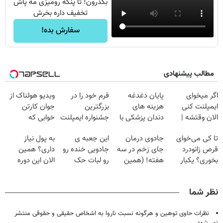
بگذرون! تا پنکه رومیزی مه پاش
تخفیف داره بخرش
سفارش بده!
مطالب پیشنهادی
اگر میخوای
پایان دغدغه
فرم خود را در
ویدیو هولناک از
ایمپلنت کنی
هزینه های
بزرگترین
جوان کارتن
الان وقتشه |
دندان پزشکی با
جشنواره ایمپلنت
خوابی که
فقط با ۲۵
پک سفید کننده
تهران پر کنید ! |
میلیاردر شد.
تا کی می‌خوای
جادوی درمان
این جعبه ی
به پول نیاز
میلیون تومان!!!
خانگی
فقط ۲۵ میلیون
آموزش رایگان
قرص زانودرد
جای زخم در سه
جادویی خنده رو
داری؟ همین
بخوری؟ یکبار
هفته! (همین
رو لبات حک
الان این دوره
اصولی درمانش
حالا رایگان
میکنه
رایگان رو شرکت
کن
صحبت کنید)
خرید40%تخفیف
کن تا دیر نشده!
نظر شما
نظرات حاوی توهین و هرگونه نسبت ناروا به اشخاص حقیقی و حقوقی منتشر