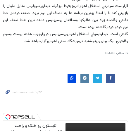
قراراست سرمربي استقلال اهوازامروزوفردا نيزفيلم ديدارپرسپوليس مقابل ملوان را
بازبيني كند تا با اتخاذ بهترين برنامه ها به مصاف اين تيم برود. ضعف درعمق خط
دفاعي وفاصله زياد بين هافبكها ومدافعان پرسپوليس عمده ترين نقاط ضعف اين
تيم دردو ديدارگذشته بوده است.
گفتني است: ديدارتيمهاي استقلال اهوازوپرسپوليس درچارچوب هفته بيست وسوم
رقابتهاي ليگ برترروزپنجشنبه درورزشگاه تختي اهوازبرگزارخواهد شد.
کد مطلب
163316
تابستون رو خنک و راحت