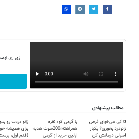
زی‌ زی اومده با 150 میلیون وا
مطالب پیشنهادی
روزنامه‌های ورزشی پنج‌شنبه ۱۵ مرداد ۱۴۰۵
روزنام
تا کی می‌خوای قرص
با گرمی کوه نقره
زانو دردت رو ب
زانودرد بخوری؟ یکبار
همراهته؛200سوت هدیه
برای همیشه خو
اصولی درمانش کن
اولین خرید از گرمی
(قدم اول، پرسش‌