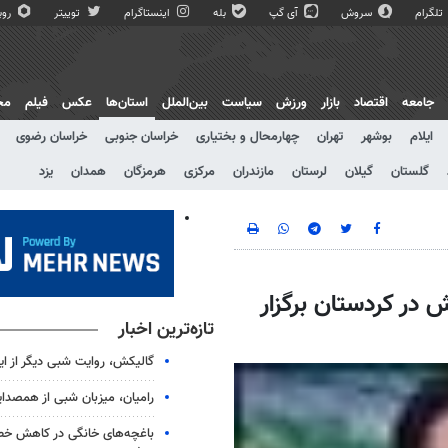
تلگرام
سروش
آی گپ
بله
اینستاگرام
توییتر
روبی
جامعه
اقتصاد
بازار
ورزش
سیاست
بین‌الملل
استان‌ها
عکس
فیلم
مج
ایلام
بوشهر
تهران
چهارمحال و بختیاری
خراسان جنوبی
خراسان رضوی
گلستان
گیلان
لرستان
مازندران
مرکزی
هرمزگان
همدان
یزد
در کردستان برگزار
تازه‌ترین اخبار
گالیکش، روایت شبی دیگر از ا
رامیان، میزبان شبی از همصدا
باغچه‌های خانگی در کاهش خطر 