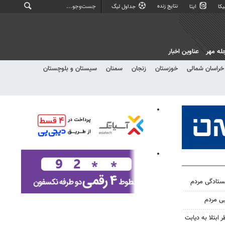
نتایج زنده
کا
ایتا
جداول لیگ
له مهر
عناوین اخبار
خراسان شمالی
خوزستان
زنجان
سمنان
سیستان و بلوچستان
یستادگی مردم
یی مردم
ابتلا به دیابت