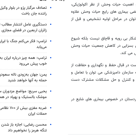
و اهمیت حیات وحش از نظر اکولوژیکی،
تصادف مرگبار پژو در بلوار وکیل‌
ضی بیماری های رایج حیات وحش علاوه
راننده جان باخت
 توان در مراحل اولیه تشخیص و قبل از
دستگیری عامل انتشار مطالب تو
زائران اربعین در فضای مجازی
کار بی رویه و قاچاق نیست بلکه شیوع
ترامپ: فکر می‌کنم جنگ با ایران
قش بسزایی در کاهش جمعیت حیات وحش
می‌یابد
 می کند.
ترامپ: همه چیز درباره ایران به
خوب پیش می‌رود
ت در قبال حفظ و نگهداری و حفاظت از
 سازمان دامپزشکی می توان با تعامل و
یمن: جهان به‌زودی ناله سعودی‌
 و کنترل و حل مشکلات مشترک دست
حمله به آنها خواهد شنید
یحیی سریع: مواضع مزدوران سع
موشک بالستیک و پهپاد در ه
ردستان در خصوص بیماری های شایع در
ضربه مغزی بیش
حملات ایران
محسن رضایی: اجازه باز شدن 
تنگه هرمز را نخواهیم داد