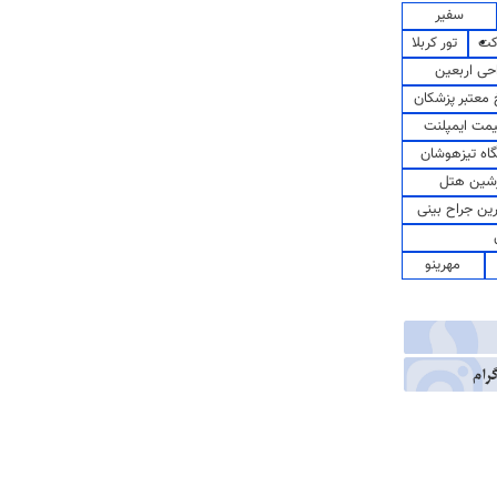
سفیر
کت
تور کربلا
حی اربعین
معتبر پزشکان
مت ایمپلنت
اه تیزهوشان
شین هتل
رین جراح بینی
مهرینو