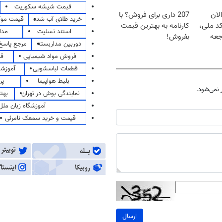
قیمت شیشه سکوریت
لان
207 داری برای فروش؟ با
خرید طلای آب شده
قیمت مو
کد ملی،
کارنامه به بهترین قیمت
استند تسلیت
مدا
جعه
بفروش!
دوربین مداربسته
مرجع پاسخ 
فروش مواد شیمیایی
قی
قطعات لباسشویی
آموزشگ
بلیط هواپیما
پر
نمی‌شود.
نمایندگی بوش در تهران
بهت
آموزشگاه زبان ملل
قیمت و خرید سمعک نامرئی
ارسال