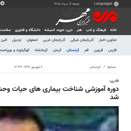
جمعه ۱۶ مرداد ۱۴۰۵
خانه
فرهنگ و ادب
هنر
دين، حوزه، انديشه
دانشگاه و فناوری
سلامت
عناوین اخبار
آذربایجان شرقی
آذربایجان غربی
اصفهان
اردبیل
البرز
فارس
قزوین
قم
کردستان
کرمان
کرمانشاه
کهگیلویه و بویراحمد
استانها
کردستان
۶ شهریور ۱۳۹۱، ۱۲:۳۴
قادری:
دوره آموزشی شناخت بیماری های حیات وحش 
شد