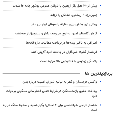
بیش از ۳۰ هزار زائر اربعین با ناوگان عمومی بوشهر جابه جا شدند
زمین‌لرزه ۴ ریشتری هفتکل را لرزاند
روشی نویدبخش برای مقابله با سرطان تهاجمی مغز
گرمای گلستان امروز به اوج می‌رسد؛ رگبار و رعدوبرق از سه‌شنبه
اعتراض به تأخیر بیمه‌ها در پرداخت مطالبات داروخانه‌ها
فرماندار گناوه: خبرنگاران در جامعه امید آفرینی کنند
یائسگی زودرس با فشارخون بالا مرتبط است
پربازدیدترین ها
واکنش عربستان و قطر به بیانیه شورای امنیت درباره یمن
پرداخت حقوق بازنشستگان در شرایط فعلی فشار مالی سنگینی بر دولت
دارد
هشدار نارنجی هواشناسی برای ۴ استان؛ رگبار شدید و سقوط سنگ در راه
است