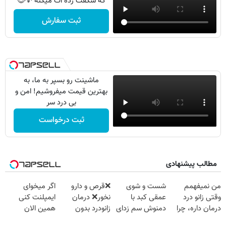
که شگفت زده ات میکنه 💡😍
ثبت سفارش
ماشینت رو بسپر به ما، به
بهترین قیمت میفروشیم! امن و
بی درد سر
ثبت درخواست
مطالب پیشنهادی
من نمیفهمم
شست و شوی
❌قرص‌ و دارو
اگر میخوای
وقتی زانو درد
عمقی کبد با
نخور❌ درمان
ایمپلنت کنی
درمان داره، چرا
دمنوش سم زدای
زانودرد بدون
همین الان
دردش رو داری
گیاهی
قرص
وقتشه | فقط با