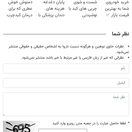
خرید خودروی
شست و شوی
پایان دغدغه
دمنوش خوش
تحمل میکنی؟❗
۲۵ میلیون
شما به بهترین
چربی های کبد با
هزینه های
عطری که برای
تومان!!!
قیمت بازار ✅
نوشیدنی
دندان پزشکی با
درمان کبدچرب
گیاهی(55%تخفیف)
پک سفید کننده
معجزه میکنه
خانگی
نظر شما
نظرات حاوی توهین و هرگونه نسبت ناروا به اشخاص حقیقی و حقوقی منتشر
نمی‌شود.
نظراتی که غیر از زبان فارسی یا غیر مرتبط با خبر باشد منتشر نمی‌شود.
*
لطفا حاصل عبارت را در جعبه متن روبرو وارد کنید