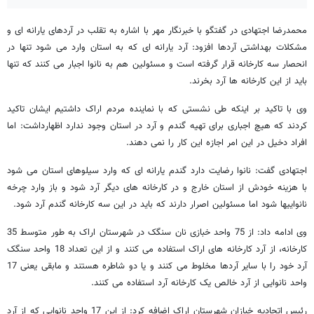
محمدرضا اجتهادی در گفتگو با خبرنگار مهر با اشاره به تقلب در آردهای یارانه ای و
مشکلات بهداشتی آردها افزود: آرد یارانه ای که به استان وارد می شود تنها در
انح
صار سه کارخانه قرار گرفته است و مسئولین هم به نانوا اجبار می کنند که تنها
باید از این کارخانه ها آرد بخرند.
وی با تاکید بر اینکه طی نشستی که با نماینده مردم اراک داشتیم ایشان تاکید
کردند که هیچ اجباری برای تهیه گندم و آرد در استان وجود ندارد اظهارداشت: اما
افراد دخیل در این امر اجازه این کار را نمی دهند.
اجتهادی گفت: نانوا رضایت دارد گندم یارانه ای که وارد سیلوهای
استان می شود
با هزینه خودش از استان خارج و در کارخانه های دیگر آرد شود و باز وارد چرخه
نانواییها شود اما مسئولین ا
صرار دارند که باید در این سه کارخانه گندم آرد شود.
وی ادامه داد:
از 75 واحد خبازی نان سنگک در شهرستان اراک به طور متوسط 35
کارخانه، از آرد کارخانه های اراک استفاده می کنند و از این تعداد 18 واحد سنگک
آرد خود را با سایر آردها مخلوط می کنند و یا دو شاطره هستند و مابقی یعنی 17
واحد نانوایی از آرد خال
ص یک کارخانه آرد استفاده می کنند.
رئیس اتحادیه خبازان شهرستان اراک اضافه کرد: از این 17 واحد نانوایی که از آرد