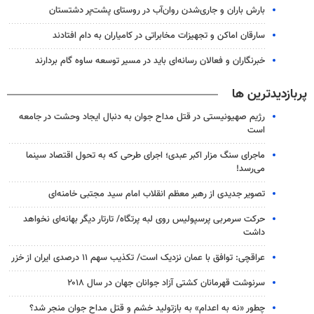
بارش باران و جاری‌شدن روان‌آب در روستای پشت‌پر دشتستان
سارقان اماکن و تجهیزات مخابراتی در کامیاران به دام افتادند
خبرنگاران و فعالان رسانه‌ای باید در مسیر توسعه ساوه گام بردارند
پربازدیدترین ها
رژیم صهیونیستی در قتل مداح جوان به دنبال ایجاد وحشت در جامعه
است
ماجرای سنگ مزار اکبر عبدی؛ اجرای طرحی که به تحول اقتصاد سینما
می‌رسد!
تصویر جدیدی از رهبر معظم انقلاب امام سید مجتبی خامنه‌ای
حرکت سرمربی پرسپولیس روی لبه پرتگاه/ تارتار دیگر بهانه‌ای نخواهد
داشت
عراقچی: توافق با عمان نزدیک است/ تکذیب سهم ۱۱ درصدی ایران از خزر
سرنوشت قهرمانان کشتی آزاد جوانان جهان در سال ۲۰۱۸
چطور «نه به اعدام» به بازتولید خشم و قتل مداح جوان منجر شد؟