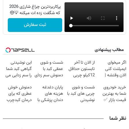
پرکاربردترین چراغ شارژی 2026
که شگفت زده ات میکنه 💡😍
ثبت سفارش
مطالب پیشنهادی
اگر میخوای
از الان تا آخر
شست و شوی
این نوشیدنی
ایمپلنت کنی
تابستون حداقل
عمقی کبد با
گیاهی کبد شما
الان وقتشه |
12کیلو چربی
دمنوش سم زدای
را سم زدایی می
فقط با ۲۵
میسوزونی🧨
گیاهی
کند (با ضمانت
خرید خودروی
شست و شوی
پایان دغدغه
دمنوش خوش
میلیون تومان!!!
مرجوعی)
شما به بهترین
چربی های کبد با
هزینه های
عطری که برای
قیمت بازار ✅
نوشیدنی
دندان پزشکی با
درمان کبدچرب
گیاهی(55%تخفیف)
پک سفید کننده
معجزه میکنه
خانگی
نظر شما