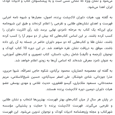
می‌شود و نشان ویژه که نشانی مسی است و به پیشکسوتان کتاب و ادبیات کودک
ایران اهدا می‌شود.
به گفته وی، هیات داوران لاک‌پشت پرنده، اصول، معیار‌ها و شیوه نامه اجرایی
فهرست و اهدای نشان‌های طلایی و نقره‌یی را اعلام کرده‌اند و طبق این شیوه‌نامه
برای این‌که یک کتاب به مرحله نامزدی نهایی برسد باید رأی اکثریت داوران را
کسب کرده باشند. بر این اساس کتاب‌هایی که بیش از دو سوم آرا را کسب کرده
باشند، نشان طلا و کتاب‌هایی که دو سوم داوران حاضر در جسله به آن رای داده
باشند، موفق به دریافت نشان نقره خواهند شد. در این دوره 10 کتاب کودک و
نوجوان (ترجمه و تألیف) شامل رمان، داستان، کتاب تصویری و کتاب‌های آموزشی،
به عنوان نامزد معرفی شده‌اند که اسامی آن‌ها به زودی اعلام خواهد شد.
به گفته او، معصومه انصاریان، محمود برآبادی، شکوه حاجی نصرالله، شیوا حریری،
عذرا جوزدانی، شادی خوشکار، علی اصغر سیدآبادی، حسین شیخ‌الاسلامی، مریم
محمدخانی، مسعود ملک‌یاری، گیسو فغفوری، حدیث غلامی و مهدی یوسفی عضو
هیات داوران دومین دوره لاک‌پشت پرنده هستند.
در پایان هر سال از میان کتاب‌های بهترِ فهرست، بهترین‌ها انتخاب و نشان طلایی
و نقره‌یی می‌گیرند. فهرست لاک‌پشت پرنده با حمایت و پشتیبانی مؤسسه
شهرکتاب و مجله پژوهشنامه ادبیات کودک و نوجوان تدوین می‌شود. این فهرست