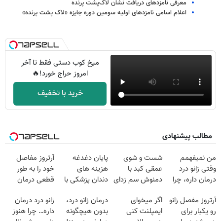
معرفی نامزدهای دریافت نشان لاک‌پشت پرنده
اعلام اسامی نامزدهای اولیه سومین دوره جایزه «لاک پشت پرنده»
میخ کوب دستی فقط تا آخر
امروز حراج خورد!🔥
خرید با تخفیف
مطالب پیشنهادی
من نمیفهمم
شست و شوی
پایان دغدغه
آرتروز مفاصل
وقتی زانو درد
عمقی کبد با
هزینه های
خود را به طور
درمان داره، چرا
دمنوش سم زدای
دندان پزشکی با
قطعی درمان
دردش رو داری
گیاهی
پک سفید کننده
کنید!
آرتروز مفصل زانو
اگر میخوای
درمان زانو درد،
زانو درد درمان
تحمل میکنی؟❗
خانگی
◗پرسش‌نامه◖
رو یکبار برای
ایمپلنت کنی
بدون هیچگونه
داره… چرا هنوز