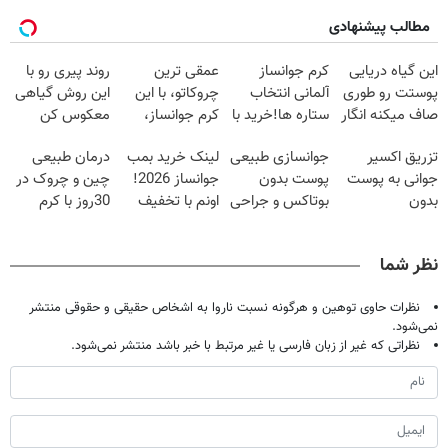
مطالب پیشنهادی
این گیاه دریایی
کرم جوانساز
عمقی ترین
روند پیری رو با
پوستت رو طوری
آلمانی انتخاب
چروکاتو، با این
این روش گیاهی
صاف میکنه انگار
ستاره ها!خرید با
کرم جوانساز،
معکوس کن
20سال جوون
تخفیف
صاف کن(50%
تزریق اکسیر
جوانسازی طبیعی
لینک خرید بمب
درمان طبیعی
شدی🔥
تخفیف سفارش
جوانی به پوست
پوست بدون
جوانساز 2026!
چین و چروک در
فوری)
بدون
بوتاکس و جراحی
اونم با تخفیف
30روز با کرم
سوزن40%تخفیف
😳! خرید با
ویژه
جوانساز
تخفیف ویژه
آلمانی(45%تخفیف)
نظر شما
نظرات حاوی توهین و هرگونه نسبت ناروا به اشخاص حقیقی و حقوقی منتشر
نمی‌شود.
نظراتی که غیر از زبان فارسی یا غیر مرتبط با خبر باشد منتشر نمی‌شود.