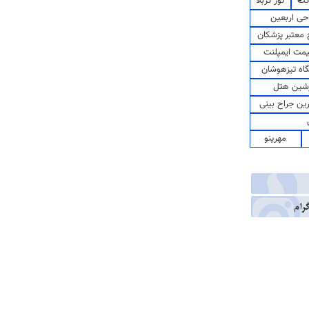
کت
تور کربلا
حی اربعین
معتبر پزشکان
مت ایمپلنت
اه تیزهوشان
شین هتل
رین جراح بینی
مهرینو