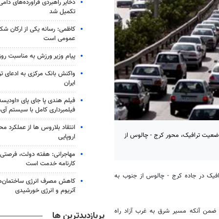
ذخایر راهبردی فرآورده‌های دام
تکمیل شد
کاظمی: رسانه یکی از ارکان شکل
عمومی است
پیام وزیر ورزش به مناسبت روز 
واکنش بانک مرکزی به ادعای ترا
ایران
فیلم هندی پا جای پای «اودیس
فیلمبرداری کامل با سیستم آی
انتقاد بلاروس ها از عملکرد م
وضعیت ترافیک، محور کرج - چالوس از
اروپایی
مهاجرانی: هفته دولت، فرصتی ب
کارنامه خدمت است
افیک در جاده کرج - چالوس از جنوب به
کاهش مصرف انرژی ساختمان‌ها
آتریوم و انرژی خورشیدی
رد ضمن آنکه مسیر شرق به غرب آزاد راه
پربازدیدترین ها