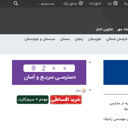
نتایج زنده
کا
ایتا
جداول لیگ
له مهر
عناوین اخبار
خراسان شمالی
خوزستان
زنجان
سمنان
سیستان و بلوچستان
ه در مدارس
ود
وق مهندسی ژنتیک