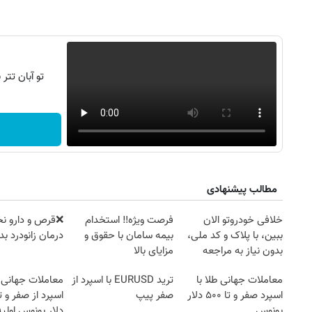
تو آبان تت
مطالب پیشنهادی
خلافی خودروتو الان
فرصت ویژه‼️ استخدام
❌قرص‌ و دارو ن
ببین، با پلاک و کد ملی،
بیمه سامان با حقوق و
درمان زانودرد 
روزنامه‌های صبح شنبه ۱۷ مرداد ۱۴۰۵
روزنام
بدون نیاز به مراجعه
مزایای بالا
حضوری
معاملات جهانی طلا با
ترید EURUSD با اسپرد از
معاملات جهانی 
اسپرد صفر و تا ۵۰۰ دلار
صفر پیپ
بونوس
دلار بونوس اولیه