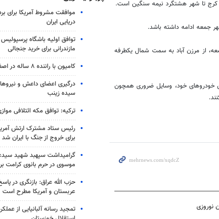
 کرج تا شهر هشتگرد نیمه سنگین است.
موافقت مشروط آمریکا برای بر
دریایی ایران
هر جمعه ادامه داشته باشد.
توافق اولیه باشگاه پرسپولیس 
مازندرانی برای خرید جنجالی
وها از امشب ساعت 20 تا ساعت 8 صبح فردا جمعه، از مرزن آباد به سمت شمال یکطرفه
کامیون با راننده ۸ ساله در اصفهان توقیف شد
درگیری اعضای داعش و نیروهای
زین خودروهای خود، وسایل ضروری همچون
سیده زینب
ند.
ترکیه: توافق مکه ائتلافی موازی
رئیس ستاد مشترک ارتش آمریکا
برای خروج از جنگ با ایران شد
گرامیداشت سپهبد شهید سیدعب
موسوی در حرم بانوی کرامت برگ
حزب الله عراق: بازنگری در پاسخ
عربستان و آمریکا مطرح است
ن نوروزی
تمجید رسانه آلبانیایی از عملکر
استقلال خوزستان