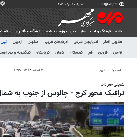
شنبه ۱۷ مرداد ۱۴۰۵
خانه
فرهنگ و ادب
هنر
دين، حوزه، انديشه
دانشگاه و فناوری
سلامت
عناوین اخبار
آذربایجان شرقی
آذربایجان غربی
اصفهان
اردبیل
البرز
فارس
قزوین
قم
کردستان
کرمان
کرمانشاه
کهگیلویه و بویراحمد
استانها
البرز
۲۹ اسفند ۱۳۹۲، ۱۴:۵۰
شریفی خبر داد:
ترافیک محور کرج - چالوس از جنوب به شم