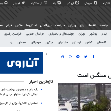
تلگرام
سروش
آی گپ
بله
اینستاگرام
توییتر
روبی
جامعه
اقتصاد
بازار
ورزش
سیاست
بین‌الملل
استان‌ها
عکس
فیلم
مج
ایلام
بوشهر
تهران
چهارمحال و بختیاری
خراسان جنوبی
خراسان رضوی
گلستان
گیلان
لرستان
مازندران
مرکزی
هرمزگان
همدان
یزد
ال سنگین است
تازه‌ترین اخبار
یک بام و دوهوای دریافت شهری
دولتی کرمان؛ نظارتها جدی تر ش
استقبال دانش‌آموزان از کارس