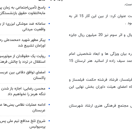
است.
پاسخ تأمین‌اجتماعی به زمان پ
مابه‌التفاوت حقوق بازنشستگان
گوهری با بیان اینکه در مجموع تعداد 51 اثر به دبیرخانه جشنواره رسیده است عنوان کرد: از بین این آثار 15 اثر به
ود .
سامانه ضد موشکی لیزری؛ از ب
واقعیت میدانی
وی افزود: به اثر برگزیده این جشنواره 40 میلیون ریال، اثر دوم 30 میلیون ریال و اثر سوم نیز 20 میلیون ریال جایزه
پیکر مطهر شهید «محمدعلی رحیم
اورامان تشییع شد
ه بیان ویژگی ها و ابعاد شخصیتی امام
روایت یک حقوقدان از موتورسوا
رضا(ع) است تصریح کرد : سیامک موسوی اسدزاده، ناصر ناصرپور و سید محمد سیف زاده از اساتید هنر لرستان 15
استقلال در تردد یا چالش فرهن
امضای توافق دفاعی بین عربستا
پاکستان
یلمساز، فرشاد فرشته حکمت فیلمساز و
اه اعضای هیئت داوران بخش نهایی این
محسن رضایی: اجازه باز شدن 
تنگه هرمز را نخواهیم داد
ادامه عملیات نظامی یمنی‌ها عل
عت 10 صبح در تالار شهید آوینی مجتمع فرهنگی هنری ارشاد شهرستان
عربستان
شروع تلخ مدافع تیم ملی پس ا
پرسپولیس