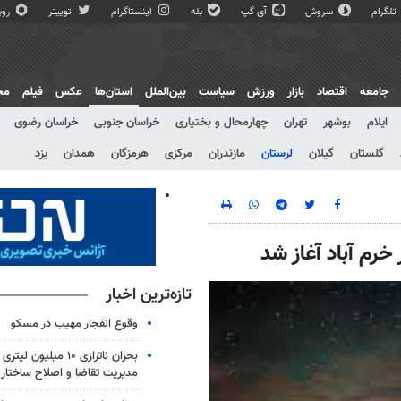
تلگرام
سروش
آی گپ
بله
اینستاگرام
توییتر
روبی
جامعه
اقتصاد
بازار
ورزش
سیاست
بین‌الملل
استان‌ها
عکس
فیلم
مج
ایلام
بوشهر
تهران
چهارمحال و بختیاری
خراسان جنوبی
خراسان رضوی
گلستان
گیلان
لرستان
مازندران
مرکزی
هرمزگان
همدان
یزد
م آباد آغاز شد
تازه‌ترین اخبار
وقوع انفجار مهیب در مسکو
بحران ناترازی ۱۰ میلیو
مدیریت تقاضا و اصلاح ساختار