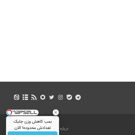
بمب کاهش وزن جلبک
تعدادش محدوده! الان
درباره ما
تماس با ما
بازرگانی
سفارش بده