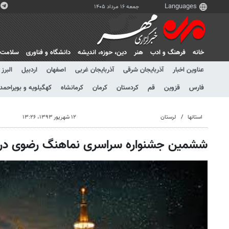
جمعه ۱۶ مرداد ۱۴۰۵
خانه
فرهنگ و ادب
هنر
دين، حوزه، انديشه
دانشگاه و فناوری
سلامت
عناوین اخبار
آذربایجان شرقی
آذربایجان غربی
اصفهان
اردبیل
البرز
فارس
قزوین
قم
کردستان
کرمان
کرمانشاه
کهگیلویه و بویراحمد
استانها
لرستان
۱۲ شهریور ۱۳۹۳، ۱۳:۲۶
ششمین جشنواره سراسری نماهنگ رضوی در خر