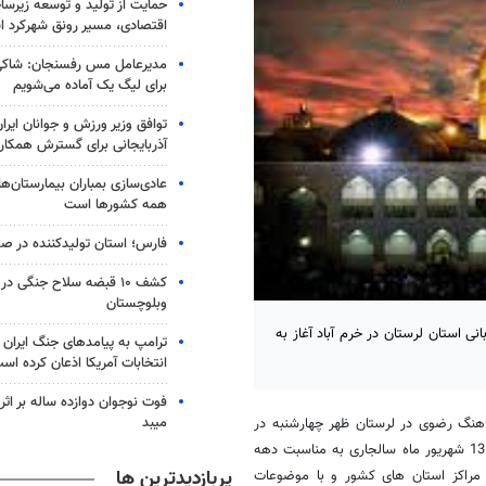
حمایت از تولید و توسعه زیرس
اقتصادی، مسیر رونق شهرکرد 
مدیرعامل مس رفسنجان: شاکی
برای لیگ یک آماده می‌شویم
توافق وزیر ورزش و جوانان ایرا
آذربایجانی برای گسترش همکار
عادی‌سازی بمباران بیمارستان‌ها
همه کشورها است
فارس؛ استان تولیدکننده در صد
کشف ۱۰ قبضه سلاح جنگی 
وبلوچستان
 استان لرستان در خرم آباد آغاز به
ترامپ به پیامدهای جنگ ایران ب
انتخابات آمریکا اذعان کرده اس
فوت نوجوان دوازده ساله بر اث
میبد
هنگ رضوی در لرستان ظهر چهارشنبه در
حاشیه این جشنواره در گفتگو خبرنگار مهر با بیان اینکه این جشنواره از 12 تا 13 شهریور ماه سالجاری به مناسبت دهه
پربازدیدترین ها
 مراکز استان های کشور و با موضوعات