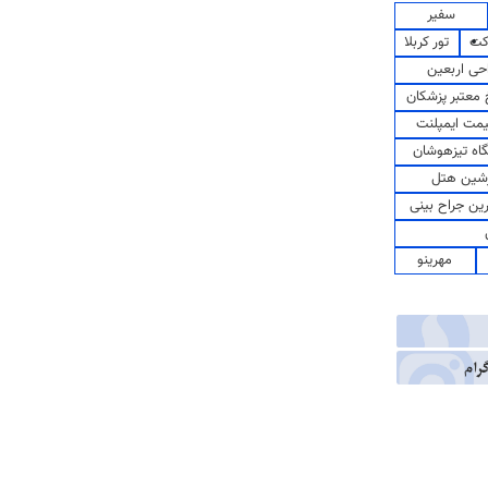
سفیر
کت
تور کربلا
حی اربعین
معتبر پزشکان
مت ایمپلنت
اه تیزهوشان
شین هتل
رین جراح بینی
مهرینو