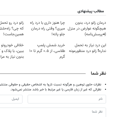
مطالب پیشنهادی
درمان زانو درد، بدون
چرا هنوز داری با درد راه
زانو درد رو تحم
هیچگونه عوارض در منزل
میری؟ وقتی راه درمان
که چی؟ راه‌حل
(◂پرسش‌نامه)
جلو پاته!
همین‌جاست!
این درد نیاز به تحمل
خرید شمش پلمپ
خلافی خودروتو ا
نداره❗ زانو درد منظورمونه
طلاسی، از ۰.۵ گرم تا ۱۰
ببین، با پلاک و 
گرم
بدون نیاز به مرا
حضوری
نظر شما
نظرات حاوی توهین و هرگونه نسبت ناروا به اشخاص حقیقی و حقوقی منتشر 
نظراتی که غیر از زبان فارسی یا غیر مرتبط با خبر باشد منتشر نمی‌شود.