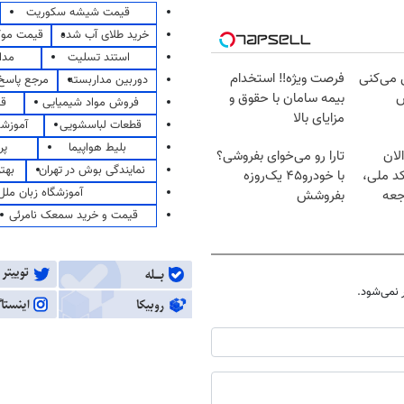
قیمت شیشه سکوریت
خرید طلای آب شده
قیمت مو
استند تسلیت
مدا
ل می‌کنی
فرصت ویژه‼️ استخدام
دوربین مداربسته
مرجع پاسخ 
ش
بیمه سامان با حقوق و
فروش مواد شیمیایی
قی
مزایای بالا
قطعات لباسشویی
آموزشگ
بلیط هواپیما
پر
لان
تارا رو می‌خوای بفروشی؟
نمایندگی بوش در تهران
بهت
کد ملی،
با خودرو۴۵ یک‌روزه
آموزشگاه زبان ملل
جعه
بفروشش
قیمت و خرید سمعک نامرئی
نمی‌شود.