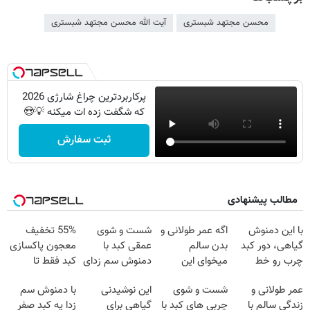
محسن مجتهد شبستری
آیت الله محسن مجتهد شبستری
پرکاربردترین چراغ شارژی 2026
که شگفت زده ات میکنه 💡😍
ثبت سفارش
مطالب پیشنهادی
با این دمنوش
اگه عمر طولانی و
شست و شوی
55% تخفیف
گیاهی، دور کبد
بدن سالم
عمقی کبد با
معجون پاکسازی
چرب رو خط
میخوای این
دمنوش سم زدای
کبد فقط تا
بکش!
نوشیدنی رو با
گیاهی
امشب
عمر طولانی و
شست و شوی
این نوشیدنی
با دمنوش سم
تخفیف بخر
زندگی سالم با
چربی های کبد با
گیاهی برای
زدا یه کبد صفر