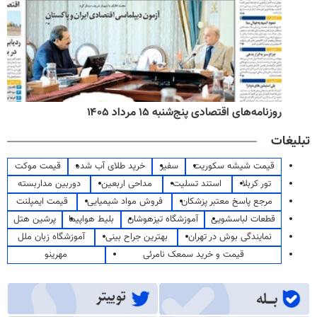
روزنامه‌های اقتصادی پنج‌شنبه ۱۵ مرداد ۱۴۰۵
تبلیغات
قیمت شیشه سکوریت
سفیر
خرید طلای آب شده
قیمت موکت
تور کربلا
استند تسلیت
مداحی اربعین
دوربین مداربسته
مرجع پاسخ معتبر پزشکان
فروش مواد شیمیایی
قیمت ایمپلنت
قطعات لباسشویی
آموزشگاه تیزهوشان
بلیط هواپیما
پرشین هتل
نمایندگی بوش در تهران
بهترین جراح بینی
آموزشگاه زبان ملل
قیمت و خرید سمعک نامرئی
مهرینو