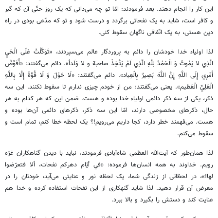
این کار را انجام دهند. بعد فرمودند: امّا تو چه می‌دانی که یک روز حتّی آن که گبر
و کافر است، شاید به یک نفحاتی برگردد و درست شود و تو که مدّعی بودی در راه
دین هستی، به یک اتّفاقی ناگهان سقوط کنی.
لذا اولیاء خدا خودشان را دائم به پروردگار عالم می‌سپردند، «تَوَكَّلْتُ‌ عَلَى‌ الْحَيِ‌
الَّذِي لا يَمُوتُ‌ وَ الْحَمْدُ لِلَّهِ الَّذِي لَمْ يَتَّخِذْ صاحبة و لا وَلَداً». دائم می‌گفتند: «أُفَوِّضُ‌
أَمْرِي‌ إِلَى اللَّهِ إِنَّ اللَّهَ بَصِيرٌ بِالْعِباد». دائم می‌گفتند: «لَا حَوْلَ‌ وَ لَا قُوَّةَ إِلَّا بِاللَّهِ
الْعَلِيِّ الْعَظیم». یعنی می‌گفتند: من از خودم چیزی ندارم تا سقوط نکنند. این سه
ذکر، یکی از سه ذکر دائمی اولیاء خدا بوده و هست. ضمن این که هر کدام به هر
حال، ذکرهای مخصوصی دارند، امّا این سه ذکر، ذکرهای دائمی آن‌ها بوده و
هست. می‌فهمند خطر دارد، کجا داریم می‌رویم!؟ یک لحظه خطا کنم، تمام است و
سقوط می‌کنم.
لذا همان‌طور که آیت‌الله العظمی شاه‌آبادی فرمودند، نباید با دیدن گناهکاران غرّه
رویم. خداوند به همه انسان‌ها فرموده: «في‌ أيّام‌ دهركم‌ نفحات، ألا فتعرّضوا
لها!»، در لحظاتی از زندگی شما، یک لحظه نور و عنایتی می‌آید، خودتان را در
معرض آن قرار دهید. لذا شاید گنهکاری از این نفحات استفاده کرده و خدا هم
عنایت کند و دستش را بگیرد و بالا ببرد.