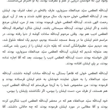
وجود این که خودشان دریایی از علم و معرفت بودند، به او احترام می‌گذاشتند.
آیت‌الله العظمی سیّد عبدالعلاء سبزواری، عارف بالله‌ای در نجف اشرف بود. ایشان
بعد از آیت‌الله العظمی خوئی حدود یک سال مرجع تقلید شدند و بعد از آن، غریق
رحمت الهی شدند. آیت‌الله العظمی خوئی فرموده بودند: بعد از من، ایشان مرجع
باشند و اگر ایشان نبودند، آیت‌الله سیستانی باشند. ایشان شاگرد ابوالعرفا، آیت‌الله
العظمی ادیب هم بود. وقتی مرحوم آیت‌الله سادات گوشه از دنیا رفته بودند، در
مراسم ختم ایشان ما در وسط مسجد نشسته بودیم، دیدیم یک لحظه شلوغ شد،
بعد دیدیم سیّد عظیم‌الشّأنی آمدند که بقیّه دارند ایشان را از زمین بلند می‌کنند.
بعد متوجّه شدیم که ایشان، آیت‌الله العظمی سیّد عبدالعلاء سبزواری، بودند که
اوّل خواسته بودند دست آیت‌الله العظمی ادیب را ببوسند، بعد که آقا اجازه نداده
بودند، بر پای ایشان افتاده بودند.
آیت‌الله العظمی خوئی که ظاهراً بستگی به آیت‌الله سادات گوشه داشتند، آیت‌الله
سیّد عبدالعلاء را به عنوان نماینده خودشان به ختم ایشان فرستاده بودند و
فرموده بودند: من مخصوص شما را به آن‌جا می‌فرستم که آیت‌الله العظمی ادیب
هم هستند، از طرف من، دست ایشان را ببوس، اگر نگذاشتند پایشان را ببوس.
خود آیت‌الله سیّد عبدالعلاء هم که در محضر آیت‌الله العظمی ادیب شاگردی کرده
بودند و آقا مطالبی در مورد ایشان فرموده بودند که چه حالاتی داشتند. آقا