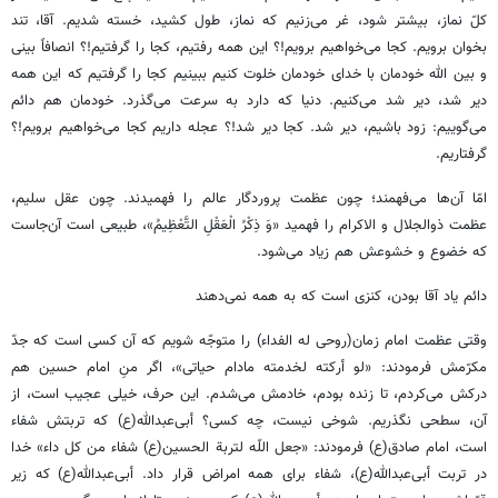
کلّ نماز، بیشتر شود، غر می‌زنیم که نماز، طول کشید، خسته شدیم. آقا، تند
بخوان برویم. کجا می‌خواهیم برویم!؟ این همه رفتیم، کجا را گرفتیم!؟ انصافاً بینی
و بین الله خودمان با خدای خودمان خلوت کنیم ببینیم کجا را گرفتیم که این همه
دیر شد، دیر شد می‌کنیم. دنیا که دارد به سرعت می‌گذرد. خودمان هم دائم
می‌گوییم: زود باشیم، دیر شد. کجا دیر شد!؟ عجله داریم کجا می‌خواهیم برویم!؟
گرفتاریم.
امّا آن‌ها می‌فهمند؛ چون عظمت پروردگار عالم را فهمیدند. چون عقل سلیم،
عظمت ذوالجلال و الاکرام را فهمید «وَ ذِكْرُ الْعَقْلِ التَّعْظِيمُ»، طبیعی است آن‌جاست
که خضوع و خشوعش هم زیاد می‌شود.
دائم یاد آقا بودن، کنزی است که به همه نمی‌دهند
وقتی عظمت امام زمان(روحی له الفداء) را متوجّه شویم که آن کسی است که جدّ
مکرّمش فرمودند: «لو أرکته لخدمته مادام حیاتی»، اگر منِ امام حسین هم
درکش می‌کردم، تا زنده بودم، خادمش می‌شدم. این حرف، خیلی عجیب است، از
آن، سطحی نگذریم. شوخی نیست، چه کسی؟ أبی‌عبدالله(ع) که تربتش شفاء
است، امام صادق(ع) فرمودند: «جعل اللّه لتربة الحسین(ع) شفاء من کل داء» خدا
در تربت أبی‌عبدالله(ع)، شفاء برای همه امراض قرار داد. أبی‌عبدالله(ع) که زیر