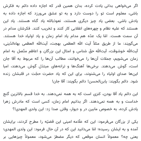
اگر می‌خواهی بدانی یادت کرده، بدان همین قدر که اجازه داده دائم به فکرش
باشی، معلوم است تو را دوست دارد و به تو عشق می‌ورزد که اجازه داده به
یادش باشی. بعضی یاد چیز دیگری هستند، نعوذبالله یاد گناه هستند. یاد این
هستند که علیه نظام و چهره‌های انقلابی کار کنند و تخریب کنند. فکرشان مدام در
آن سمت هست. امّا یک عدّه هم مدام یاد امام زمان و یاد اولیاء خدا هستند.
می‌گویند: ما از طریق مثلاً آیت الله العظمی بهجت، آیت‌الله العظمی بهاءالدّینی،
آیت‌الله خوشوقت، آیت‌الله حقّ شناس و امثال این بزرگان و اعاظم متّصل به امام
زمان می‌شویم، جملات آن‌ها را می‌خوانند، مطالب آن‌ها را که مربوط به آقا جان
است، گوش می‌دهند. برخی‌ها آهنگ‌ها و ترانه‌های مبتذل گوش می‌دهند، امبا
این‌ها صدای اولیاء را می‌شنوند، برای این که یاد حضرت حجّت در قلبشان زنده
شود. دائم بگویند: یابن‌الحسن! دائم بگویند: آقا جان!
این دائم یاد آقا بودن، کنزی است که به همه نمی‌دهند. به خدا قسم بالاترین گنج
خداست و به همه نمی‌دهند. اگر بدانیم امام زمان، کسی است که مادرش زهرا
یادش کرده، به خصوص مابین در و دیوار، وقتی صدا زد: این ولدی المهدی!؟
یکی از بزرگان می‌فرمود: این که علّامه امینی این قضیّه را مطرح کردند، برایشان
آمده و به ایشان رسیده؛ امّا می‌دانید این که در آن حال فرمود: این ولدی المهدی؛
یعنی چه؟ معمولاً انسان موقعی که دیگر مضطرّ می‌شود، معمولاً چیزهایی بر