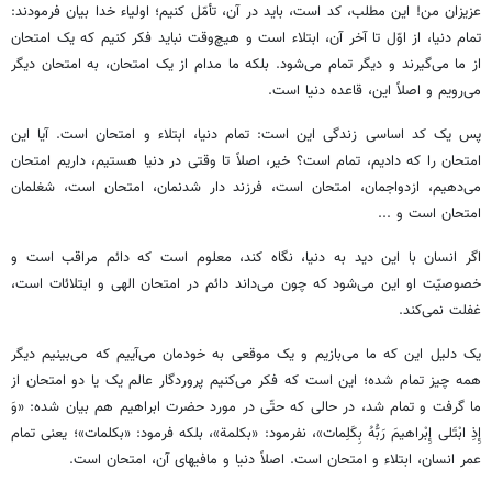
عزیزان من! این مطلب، کد است، باید در آن، تأمّل کنیم؛ اولیاء خدا بیان فرمودند:
تمام دنیا، از اوّل تا آخر آن، ابتلاء است و هیچ‌وقت نباید فکر کنیم که یک امتحان
از ما می‌گیرند و دیگر تمام می‌شود. بلکه ما مدام از یک امتحان، به امتحان دیگر
می‌رویم و اصلاً این، قاعده دنیا است.
پس یک کد اساسی زندگی این است: تمام دنیا، ابتلاء و امتحان است. آیا این
امتحان را که دادیم، تمام است؟ خیر، اصلاً تا وقتی در دنیا هستیم، داریم امتحان
می‌دهیم، ازدواجمان، امتحان است، فرزند دار شدنمان، امتحان است، شغلمان
امتحان است و ...
اگر انسان با این دید به دنیا، نگاه کند، معلوم است که دائم مراقب است و
خصوصیّت او این می‌شود که چون می‌داند دائم در امتحان الهی و ابتلائات است،
غفلت نمی‌کند.
یک دلیل این که ما می‌بازیم و یک موقعی به خودمان می‌آییم که می‌بینیم دیگر
همه چیز تمام شده؛ این است که فکر می‌کنیم پروردگار عالم یک یا دو امتحان از
ما گرفت و تمام شد، در حالی که حتّی در مورد حضرت ابراهیم هم بیان شده: «وَ
إِذِ ابْتَلى‌ إِبْراهيمَ رَبُّهُ بِكَلِمات»، نفرمود: «بکلمة»، بلکه فرمود: «بکلمات»؛ یعنی تمام
عمر انسان، ابتلاء و امتحان است. اصلاً دنیا و مافیهای آن، امتحان است.