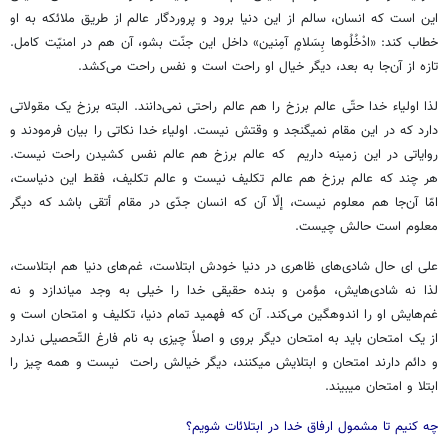
این است که انسان، سالم از این دنیا برود و پروردگار عالم از طریق ملائکه به او
خطاب کند: «ادْخُلُوها بِسَلامٍ آمِنين» داخل این جنّت بشو، آن هم در امنیّت کامل.
تازه از آن‌جا به بعد، دیگر خیال او راحت است و نفس راحت می‌کشد.
لذا اولیاء خدا حتّی عالم برزخ را هم عالم راحتی نمی‌دانند. البته برزخ یک مقولاتی
دارد که در این مقام نمی­گنجد و وقتش نیست. اولیاء خدا نکاتی را بیان فرمودند و
روایاتی در این زمینه داریم که عالم برزخ هم عالم نفس کشیدن راحت نیست.
هر چند که عالم برزخ هم عالم تکلیف نیست و عالم تکلیف، فقط این دنیاست،
امّا آن‌جا هم معلوم نیست، إلّا آن که انسان جدّی در مقام أتقی باشد که دیگر
معلوم است حالش چیست.
علی ای حال شادی‌های ظاهری در دنیا خودش ابتلاست، غم‌های دنیا هم ابتلاست،
لذا نه شادی‌هایش، مؤمن و بنده حقیقی خدا را خیلی به وجد می­اندازد و نه
غم‌هایش او را اندوهگین می‌کند. آن که فهمید تمام دنیا، تکلیف و امتحان است و
از یک امتحان باید به امتحان دیگر بروی و اصلاً چیزی به نام فارغ التّحصیلی ندارد
و دائم دارند امتحان و ابتلایش می­کنند، دیگر خیالش راحت نیست و همه چیز را
ابتلا و امتحان می­بیند.
چه کنیم تا مشمول ارفاق خدا در ابتلائات شویم؟