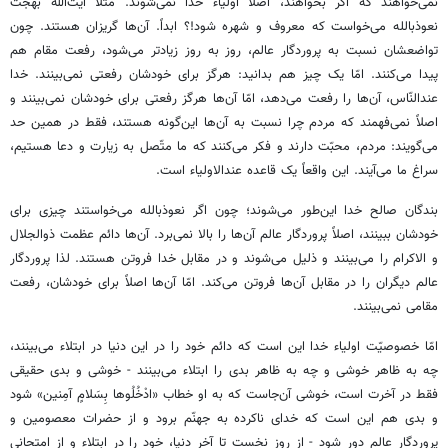
نمی‌خواهند که اگر بخواهند، اصلاً اولیاء خدا نمی‌شوند. مثلاً آیت‌الله بهجت
نعوذبالله می‌خواست که معروف و شهره شود!؟ ابداً. آن‌ها گریزان هستند. چون
تواضعشان نسبت به پروردگار عالم، روز به روز زیادتر می‌شود، رفعت مقام هم
پیدا می‌کنند. امّا یک چیز هم بدانید: هرگز برای خودشان رفعتی نمی‌بینند. خدا
عندالنّاس، آن‌ها را رفعت می‌دهد، امّا آن‌ها هرگز رفعتی برای خودشان نمی‌بینند و
اصلاً نمی‌فهمند که مردم چرا نسبت به آن‌ها این‌گونه هستند، فقط در همین حد
می‌گویند: مردم، محبّت دارند و فکر می‌کنند که ما متّصل به زیارت و دعا هستیم،
سراغ ما می‌آیند. این واقعاً یک قاعده عندالاولیاء است.
بندگان صالح خدا این‌طور می‌شوند؛ چون اگر نعوذبالله می‌خواستند چیزی برای
خودشان ببینند، اصلاً پروردگار عالم آن‌ها را بالا نمی‌برد. آن‌ها دائم عظمت ذوالجلال
و الاکرام را می‌بینند و ذلیل می‌شوند و در مقابل خدا فروتن هستند. لذا پروردگار
عالم دیگران را در مقابل آن‌ها فروتن می‌کند. امّا آن‌ها اصلاً برای خودشان، رفعت
مقامی نمی‌بینند.
امّا خصوصیّت اولیاء خدا این است که دائم خود را در این دنیا در ابتلاء می‌بینند،
چه به ظاهر خوشی و چه به ظاهر بدی را ابتلاء می‌بینند - خوشی و بدی حقیقی
فقط در آخرت است، خوشی آن‌جاست که به او خطاب «ادْخُلُوها بِسَلامٍ آمِنين» شود
و بدی هم این است که خدای ناکرده به جهنّم برود و از حضرات معصومین و
پروردگار عالم دور شود - از روز نخست تا آخر دنیا، خود را در ابتلاء و از امتحانی