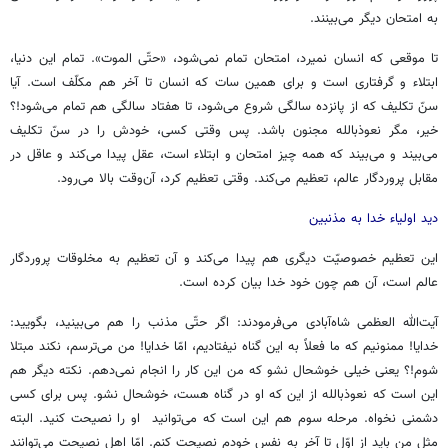
به امتحان دیگر می‌بینند.
تا موقعی که انسان نمیرد، امتحان تمام نمی‌شود، «حتّی الموت». تمام این دنیا،
ابتلاء و گرفتاری است و برای همین سات که انسان تا آخر هم مکلّف است. آیا
سنّ تکلیف که از پانزده سالگی شروع می‌شود، تا هفتاد سالگی هم تمام می‌شود!؟
خیر، مگر نعوذبالله مجنون باشد. پس وقتی کسی، خودش را در سنّ تکلیف
می‌بیند و می‌بیند که همه چیز امتحان و ابتلاء است، عقل پیدا می‌کند و عاقل در
مقابل پروردگار عالم، تعظیم می‌کند. وقتی تعظیم کرد، آن‌وقت بالا می‌رود.
دید اولیاء خدا به مذنبین
این تعظیم خصوصیّت دیگری هم پیدا می‌کند و آن تعظیم به مخلوقات پروردگار
عالم است، آن هم چون خود خدا بیان کرده است.
آیت‌الله العظمی شاه‌آبادی می‌فرمودند: اگر حتّی مذنب را هم می‌بینید، بگویید:
خدایا! ممنونیم که ما فعلاً به این گناه نیفتادیم، امّا خدایا! من می‌ترسم، نکند مبتلا
شوم!؟ یعنی خیلی خوشحال نشو که من این کار را انجام نمی‌دهم. نکته دیگر هم
این است که نعوذبالله از این که او در گناه هست، خوشحال نشو. پس برای کسی
دشمنی نخواه. مرحله سوم هم این است که می‌توانید او را نصیحت کنید. البته
مثل من باید از اوّل تا آخر به نفس خودم نصیحت کنم. امّا اهل نصیحت می‌توانند