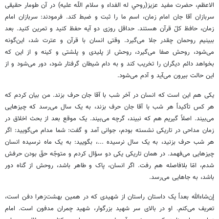
الاعظم، حضرت مفید عزیز(روحي له الفداء و سلام اللّه عليه) در آن طومار حقیقی‌
سربازان آقا جان امام زمان، اسم ما را ثبت و ضبط کند. فرمودند: سربازان امام
زمان، حافظ کلّ قرآن هستند. حداقل روزی دو آیه حفظ کنید و تمرین کنید. بعد
ببینیم روحمان چقدر جلا می‌گیرد. وقتی انسان با قرآن و عترت شد، این‌گونه
می‌شود، روحش صفا می‌گیرد، روحش از پلیدی و پلشتی و کینه و از این که
بخواهد دائم دیگران را تخریب کند و به دام شیطان گرفتار شود، دور می‌شود و از
این حالت بیرون می‌آید و آدم می‌شود.
یکی هم این است که انسان در آخر شب با آقا جان حرف بزند. من بیان کردم که
هر کس تأکیداً هر شب با آقا جان حرف بزند، به یک سال می‌رسد که چیزهایی
می‌بیند. اصلاً گیریم هم که نبیند، گرچه می‌بیند. یک موقع بعد از بحث اخلاق در
زمان مداحی در تاریکی نشسته بودم، جوانی آمد و گفت: شما مدام می‌گویید: اگر
هر شب حرف بزنید، به یک سال نرسیده ...، بگویید: به یک ماه نرسیده انسان
چیزهایی می‌فهمد. در همان تاریکی یکی دو سؤال کردم و متوجّه حقّ بودن حرفش
شدم، امّا بلافاصله هم رفت. اگر انسان، پاک و طاهر باشد، روحش از گناه دور
باشد، به جاهایی می‌رسد.
إن‌شاءالله بعداً یک داستان راستان از شهیدی که در همین بهشت‌زهرا دفن است،
تعریف می‌کنم. او در بالای سر شهید بزرگوار، شهید چمران مدفون است. امام