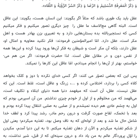
وَ ذِكْرُ الْمَعْرِفَةِ التَّسْلِيمُ وَ الرِّضَا وَ ذِكْرُ السِّرِّ الرُّؤْيَةُ وَ اللِّقَاء».
عقل باید یک طوری باشد که مثلاً اگر بگویند: این انسان هست، بگویند: این عاقل
است. البته گاهی مع‌الاسف ما عقل را چیز دیگری تصور می­کنیم و فکر می­کنیم
کسی که نستجیربالله بده بستان‌هایی دارد و به تعبیری بزن بهادر هست و اهل
مکر است، عقل دارد. امّا امیرالمؤمنین فرمودند: فکر نکنید معاویه و امثال او،
عقل دارند، بلکه آن مکر است و شیطان به فکر آن‌ها ورود پیدا کرده و این‌ها همه
از نفس دون و در مقابل عقل است. لذا حضرت فرمودند: اگر من هم می­
خواستم، بهتر از آن‌ها را انجام می­دادم، امّا عاقل این کارها را نمی­کند.
پس این که بعضی تصوّر می­ کنند: اگر کسی خدای نکرده با دوز و کلک بخواهد
کلاه کسی را بردارد، اختلاس کرده و ...، زرنگ و عاقل است، غلط است. این که
عقل نیست، عقل، آن است که می­فهمد دنیا همه دنیای ابتلاء و تکلیف است،
می‌فهمد که من مخلوقم و از اول از خودم چیزی نداشتم. من آن اسپرمی بودم که
اول به چشم عادی هم دیده نمی­شدم و از صلبی به صلبی انتقال پیدا کرده بودم و
بعد با تخمک، لقاح صورت گرفت و درون رحم مادر، رشد پیدا کرد و لطف خدا
شامل حال ما شد و بعد از لوله‌ای که به ناف وصل بود، تغذیه می­کردم؛ یعنی اول
از شکم تغذیه می­کردم و الآن از دهان تغذیه می­کنم. تا به این دنیا آمدم، مکیدن
را اوّل پروردگار عالم به من یاد داد و درون سینه‌ای که از قبل، شیر نداشت، به