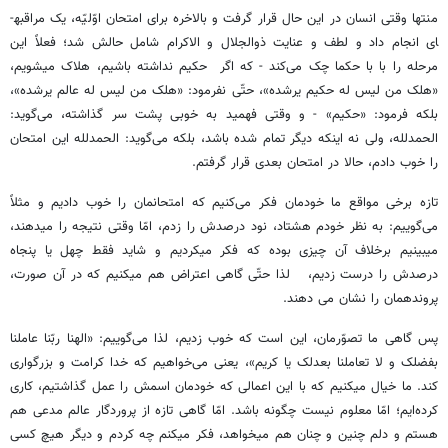
منتها وقتی انسان در این حال قرار گرفت و بالاخره برای امتحان اوّلیّه، یک مراقبه­
ای انجام داد و لطف و عنایت ذوالجلال و الاکرام شامل حالش شد؛ فعلاً این
مرحله را با با حکما چک می‌کند - که اگر حکیم نداشته باشیم، هلاک می­شویم،
«هلک من لیس له حکیم یرشده»، حتّی نفرمود: «هلک من لیس له عالم یرشده»،
بلکه فرمود: «حکیم» - و وقتی فهمید به خوبی پشت سر گذاشته، می‌گوید:
الحمدلله، ولی نه اینکه دیگر تمام شده باشد، بلکه می‌گوید: الحمدلله این امتحان
را خوب دادم، حالا در امتحان بعدی قرار گرفتم.
تازه برخی مواقع ما خودمان فکر می‌کنیم که امتحانمان را خوب دادیم و مثلاً
می‌گوییم: به نظر خودم هشتاد، نود درصدش را زدم، امّا وقتی نتیجه را می­دهند،
می­بینیم برخلاف آن چیزی بوده که فکر می­کردیم و شاید فقط چهل یا پنجاه
درصدش را درست زدیم، لذا حتّی گاهی اعتراض هم می­کنیم که در آن صورت،
پرونده­مان را نشان می ­دهند.
پس گاهی ما تصوّرمان، این است که خوب زدیم، لذا می‌گوییم: «الهنا ربّنا عاملنا
بفضلک و لا تعاملنا بعدلک یا کریم»، یعنی می‌خواهیم که خدا کرامت و بزرگواری
کند. ما خیال می­کنیم که با این اعمالی که خودمان اسمش را عمل گذاشتیم، کاری
کرده‌ایم؛ امّا معلوم نیست چگونه باشد. امّا گاهی تازه از پروردگار عالم مدعی هم
هستم و دلم چنین و چنان هم می­خواهد، فکر می­کنم چه کردم و دیگر هیچ کسی