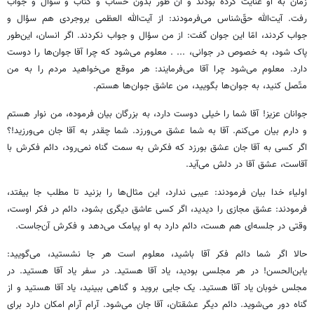
زمان به او عنایت کرده بودند و آن طور بدون حساب و کتاب و سؤال و جواب
رفت. آیت‌الله حقّ‌شناس می‌فرمودند: از آیت‌الله العظمی بروجردی هم سؤال و
جواب کردند، امّا این جوان گفت: از من سؤال و جواب نکردند. اگر انسان، این‌طور
پاک شود، به خصوص در جوانی، ... . معلوم می‌شود که چرا آقا جوان‌ها را دوست
دارد. معلوم می‌شود چرا آقا می‌فرمایند: هر موقع می‌خواهید مردم را به من
متّصل کنید، به جوان‌ها بگویید، من عاشق جوان‌ها هستم.
جوانان عزیز! آقا شما را خیلی دوست دارد، به بزرگان بیان فرموده، من نوار هستم
و دارم بیان می‌کنم. آقا به شما عشق می‌ورزد. شما چقدر به آقا جان می‌ورزید!؟
اگر کسی به آقا جان عشق بورزد که فکرش به سمت گناه نمی‌رود، دائم فکرش با
آقاست، عشق آقا در دلش می‌آید.
اولیاء خدا بیان فرمودند: عیبی ندارد، این مثال‌ها را بزنید تا مطلب جا بیفتد،
فرمودند: عشق مجازی را دیدید، اگر کسی عاشق دیگری بشود، دائم در فکر اوست،
وقتی در جلسه‌ای هم هست، دائم دارد به او پیامک می‌دهد و فکرش آن‌جاست.
حالا اگر شما دائم فکر آقا باشید، معلوم است هر جا نشستید، می‌گویید:
یابن‌الحسن! در هر مجلسی بودید، یاد آقا هستید. در سفر یاد آقا هستید. در
مجلس خوبان یاد آقا هستید. یک جایی بروید و گناهی ببینید، یاد آقا هستید و از
گناه دور می‌شوید. دائم دیگر عشقتان، آقا جان می‌شود. آرام آرام امکان دارد برای