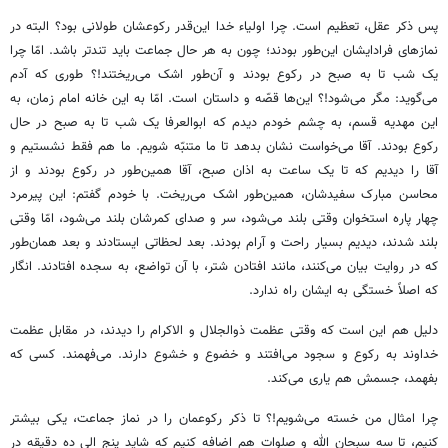
پس ذکر عقل، تعظیم است. چرا اولیاء خدا این‌قدر رکوعشان طولانی بود؟ البته در
نمازهای فرادایشان این‌طور بودند؛ چون به هر حال جماعت باید تندتر باشد. امّا چرا
یک شب تا به صبح در رکوع بودند و آن‌طور اشک می‌ریختند!؟ طوری که آدم
می‌گوید: مگر می‌شود!؟ این‌ها قصّه و داستان است. امّا به این خانه امام زمان، به
این مهدیه قسم، به چشم خودم دیدم که ابوالعرفا یک شب تا به صبح در حال
رکوع بودند. آقا می‌خواست نشان بدهد تا ما متنبّه شویم. ما هم فقط نشستیم و
آقا را دیدیم که تا یک ساعت به اذان صبح، آقا همین‌طور در رکوع بودند و از
محاسن مبارک سفیدشان، همین‌طور اشک می‌ریخت. با خودم گفتم: این پیرمرد
چهار پاره استخوان وقتی بلند می‌شود، سر و صدای کمرشان بلند می‌شود، امّا وقتی
بلند شدند، دیدیم بسیار راحت و آرام بودند. بعد لحظاتی ایستادند و بعد همان‌طور
که در روایت بیان می‌کنند، مانند افتادن شتر، با آن تواضع، به سجده افتادند. انگار
که اصلاً خستگی به ایشان راه ندارد.
دلیل هم این است که وقتی عظمت ذوالجلال و الاکرام را دیدند، در مقابل عظمت
خداوند به رکوع و سجود می‌افتند و خضوع و خشوع دارند. می‌فهمند. کسی که
بفهمد، جسمش هم یاری می‌کند.
چرا امثال من خسته می‌شویم!؟ تا ذکر رکوعمان را در نماز جماعت، یکی بیشتر
کنیم، تا سه سبحان الله و صلوات هم اضافه کنیم که شاید پنج الی ده دقیقه در