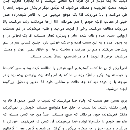
دیدید که یک موقع در آن طرف دنیا اتّفاقی می‌افتد و به یک‌باره کافری، چنان
شیعه، محبّ اهل‌بیت و معتقد می‌شوند که تولّدی دیگر برایشان می‌شود، راه‌ها را
طی می‌کنند و بالا می‌روند. امّا یک موقع می‌بینی من به ظاهر شیعه‌زاده هنوز
خیلی از مطالب اوّلیّه خودم را هم نمی‌دانم. امّا آن‌ها می‌دانند، رشد می‌کنند، بالا
می‌روند، مطالعه می‌کنند. برخی از این‌ها می‌آیند و طلبه می‌شوند. در قم هستند،
اروپایی است، آمده و طلبه شده. مادر و پدرش، نصارا هستند، امّا یک تحوّلی در او
به وجود آمده و به این سمت آمده و حالات خوشی دارد. چنین کسانی هم در علم
پیشرفت می‌کنند و هم در معرفت و مباحث عرفان و اخلاق عملی. غوغا و محشر
می‌شوند. برخی از این‌ها را ما می‌شناسیم، انصافاً عجیب هستند.
اخیراً یکی از این‌ها کتاب گوهرهای فوق عرشی را مطالعه کرده بود و سایر کتاب‌ها
را خواسته بود، یکی از اعزّه روحانی ما که به قم رفته بود، برایشان برده بود و در
مواجه با او، دیده بود که چه حالات و مطالبی دارد. لذا تغییر و تحوّل این‌گونه
ایجاد می‌شود.
برای همین هم هست که اولیاء خدا می‌ترسند که نسبت به کسی، دیدی از بالا به
پایین داشته باشند، لذا نسبت به خلق خدا متواضع هستند. خودش را نمی‌گیرند،
متکبّر نمی‌شوند؛ چون می‌دانند که هیچ هستند. اصلاً من چه کسی هستم که
بخواهم خودم را بگیرم!؟ اولیاء خدا می‌فهمند، آن کسی که نمی‌فهمد، خودش را
می‌گیرد و همه چیز را به سخره می‌گیرد و گرفتار می‌شود و گاهی هم از گرفتاری