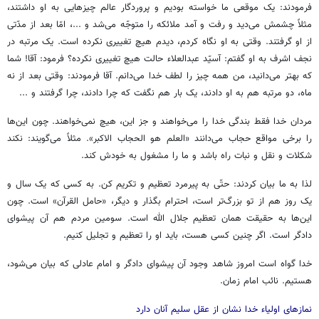
فرمودند: یک موقعی ما خواسته بودیم و پروردگار عالم چیزهایی به او داشتند،
مثلاً چشمش می‌دید و رفت و آمد ملائکه را متوجّه می‌شد و ...، امّا بعد از مدّتی
از او گرفتند. وقتی به او نگاه کردم، دیدم هیچ تغییری نکرده است. یک مرتبه در
نجف اشرف به او گفتم: آسیّد عبدالعلاء حالت هیچ تغییری نکرده؟ فرمود: آقا! شما
که بهتر می‌دانید، من همه چیز را لطف خدا می‌دانم. آقا فرمودند: وقتی بعد از نه
ماه، دو مرتبه هم به او دادند، یک بار هم نگفت که چرا دادند، چرا گرفتند و ...
مردان خدا فقط بندگی خدا را می‌خواهند و جز این، هیچ نمی‌خواهند. چون این‌ها
را برخی مواقع حجاب می‌دانند «العلم هو الحجاب الاکبر». مثلاً می‌گویند: نکند
شکلات و نقل و نبات راه باشد و ما را مشغول به خودش کند.
لذا به ما بیان کردند: حتّی به پیرمرد تعظیم و تکریم کن. به کسی که یک سال و
یک روز هم از تو بزرگ‌تر است، احترام بگذار و دیگر، «حامل القرآن» است. چون
این‌ها به حقیقت همان تعظیم جلال الله است. سومین مردم هم آن پیشوای
دادگر است. اگر چنین کسی هست، باید او را تعظیم و تجلیل کنیم.
خدا گواه است امروز شاهد وجود آن پیشوای دادگر و امام عادلی که بیان می‌شود،
هستیم. نائب امام زمان.
نمازهای اولیاء خدا نشان از عقل سلیم آنان دارد