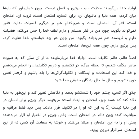
اولیاء خدا می‌گویند: مادیّات سبب برتری و فضل نیست. چون همان‌طور که بارها
بیان کردم: همه دنیا و مافیهای آن، برای انسان، امتحان است، ثروت آن، امتحان
است، فقر آن، امتحان است و هیچکدام هم بر دیگری فضیلت ندارد. فقیر
نمی‌تواند بگوید: چون من در فقر هستم و دارم لطف خدا را حس می‌کنم، فضیلت
دارم و ثروتمند هم نمی‌تواند بگوید: من چون هر چه خواستم، خدا عنایت کرد،
پس برتری دارم. چون همه این‌ها، امتحان است.
اصلاً عالم، عالم تکلیف است. اولیاء خدا می‌فرمایند: ما از آن سنّی که به صورت
ظاهر مکلّف شدیم، تا لحظه مرگ، در تکلیفیم و داریم تکلیفمان را انجام می‌دهیم
و خدا کند این امتحانات و ابتلائات و تکلیف‌گرائی‌ها را بلد باشیم و گرفتار نفس
دون نشویم و حال ما حال بندگان حقیقی خدا شود.
جدّی اگر کسی، چشم خود را شستشو بدهد و نگاهش تغییر کند و این‌طور به دنیا
نگاه کند که همه چیز، امتحان و ابتلاء است؛ می‌فهمد دیگر چیزی برای انسان در
این دنیا نیست إلّا به این که او را در تکلیف قرار دادند. پس باید فقط مراقبه و
مواظبت کند؛ چون دائم در امتحان است. وقتی چیزی در اختیار او قرار می‌دهند؛
یعنی او را به این امتحان و مبتلا می‌کنند و خوشا به سعادت آن کسی که از این
امتحان، سرافزار بیرون بیاید.