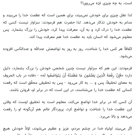
است، به چه چیزی غرّه می‌روی!؟
لذا عقل چیزی برای خودش نمی‌بیند، برای همین است که عظمت خدا را می‌بیند و
مدام به خودش تذکار می‌دهد. لذا حضرت هم فرمودند: سزاوار نیست کسی که
عظمت خدا را درک کرد و به آن، معرفت پیدا کرد، خودش را بزرگ بشمارد. پس
معلوم می‌شود که انسان باید به عظمت خدا هم معرفت پیدا کند.
اتّفاقاً هر کس خدا را شناخت، روز به روز به تواضعش عندالله و عندالنّاس افزوده
می‌شود.
فرمودند: این هم که سزاوار نیست چنین شخصی خودش را بزرگ بشمارد، دلیل
دارد؛ «فَإِنَّ رِفْعَةَ الَّذِينَ يَعْلَمُونَ مَا عَظَمَتُهُ أَنْ يَتَوَاضَعُوا لَه» - «فاء» در باب الحروف
به معنای تحقیقاً، پس و ... به کار می‌رود - پس به تحقیقی محقّق است که رفعت
کسانی که عظمت خدا را می‌شناسند، در این است که در برابر او، فروتن باشند.
آن کسی که در برابر خدا تواضع می‌کند، معلوم است به تحقیق اوست که وقتی
این عظمت خدا را شناخت و تواضع کرد، پروردگار عالم هم آن‌گونه او را رفعت
می‌دهد و بالا می‌برد.
اگر می‌بیند اولیاء خدا در چشم مردم، عزیز و عظیم می‌شوند، اوّلاً خودش هیچ