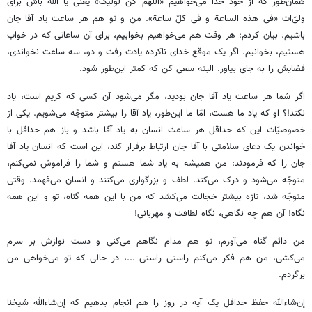
همان‌طور که از خود خدا می‌خواهیم «اللّهمّ کن لولیّک» یعنی یا الله باش برای
ولیّ‌ات «فی هذه الساعة و فی کلّ ساعة». من و تو هم هر ساعت یاد آقا جان
باشیم. بیان کردم: هر وقت هم می‌خواهیم بخوابیم، برای آن ساعاتی که در خواب
هستیم، بخوانیم. اگر یک موقع خدای ناکرده یادت رفت و دو، سه ساعت نخواندی،
قضایش را به جای بیاور. البته سعی کن که کمتر این‌طور شود.
اگر شما هر ساعت یاد آقا جان بودید، مگر می‌شود آن کسی که کریم است، یاد
نکند!؟ او که یاد ما هست، امّا ما این‌طور، یاد آقا را بیشتر متوجّه می‌شویم. یکی از
خصوصیّات این که حداقل هر ساعت انسان به یاد آقا باشد و باز هم حداقل با
خواندن یک دعای سلامتی با آقا جان ارتباط برقرار کند، این است که انسان یاد آقا
جان را که فرمودند: من همیشه به یاد شما هستم و شما را فراموش نمی‌کنم،
متوجّه می‌شود و درک می‌کند. لطف و بزرگواری می‌کنند و انسان می‌فهمد. وقتی
متوجّه شد، تازه بیشتر خجالت می‌کشد که من با این همه گناه، تو و این همه
نگاه! آن هم چه نگاهی، نگاه لطافت و مهربانی!
من دائم گناه می‌آورم، تو هم مدام نگاهم می‌کنی و دست نوازش بر سرم
می‌کشی، من هم فکر می‌کنم راستی راستی ...، در حالی که تو می‌خواهی من
برگردم.
إن‌شاءالله حفظ حداقل یک آیه در روز را هم انجام بدهیم که إن‌شاءالله شیخنا