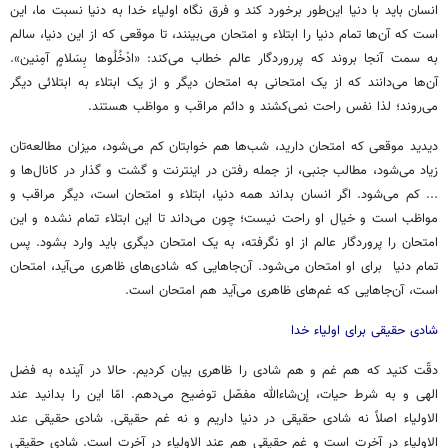
انسان باید با دنیا این‌طور برخورد کند و فرق نگاه اولیاء خدا به دنیا نسبت ما، این
است که آن‌ها تمام دنیا را ابتلاء و امتحان می‌بینند، تا موقعی که از این دنیا، سالم
به سمت آنجا بروند که پرروردگار عالم خطاب می‌کند: «ادْخُلُوها بِسَلامٍ آمِنين».
آن‌ها می‌دانند که از یک امتحانی به امتحان دیگر و از یک ابتلاء به ابتلائی دیگر
می‌روند؛ لذا نفس راحت نمی‌کشند و دائم مراقب و مواظب هستند.
دیدید موقعی که امتحان دارید، شب‌ها هم خوابتان کم می‌شود، میزان مطالعه‌تان
زیاد می‌شود، مطالب جنبی، از جمله رفتن در اینترنت و گشت و گذار در کانال‌ها و
... کم می‌شود. اگر انسان بداند همه دنیا، ابتلاء و امتحان است، دیگر مراقب و
مواظب است و خیال او راحت نیست؛ چون می‌داند تا این ابتلاء تمام نشده و این
امتحان را پروردگار عالم از او نگرفته، به یک امتحان دیگری باید وارد بشود. پس
تمام دنیا برای او امتحان می‌شود. آن‌جاهایی که شادی‌های ظاهری می‌آید، امتحان
است، آن‌جاهایی که غم‌های ظاهری می‌آید هم امتحان است.
شادی حقیقی برای اولیاء خدا
دقّت کنید که هم غم و هم شادی را ظاهری بیان کردیم. حالا در آینده به فضل
الهی و به شرط حیات، إن‌شاءالله مفصّل توضیح می‌دهم. امّا این را بدانید عند
الاولیاء اصلاً نه شادی حقیقی در دنیا داریم و نه غم حقیقی. شادی حقیقی عند
الاولیاء در آخرت است و غم حقیقی هم عند الاولیاء در آخرت است. شادی حقیقی