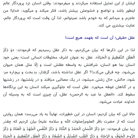
ایشان از این تمثیل استفاده می­کردند و می­فرمودند: وقتی انسان نزد پروردگار عالم
این­طور باشد و تواضع و خشوعش بیشتر باشد، فکر می­کند و می­گوید: خدایا! من
عاجزم و می­دانم که به خودم باشد نمی­توانم، لذا آن وقت است که پروردگار عالم،
عنایت بیشتری می­ کند.
عقل حقیقی؛ آن است که بفهمد هیچ است!
لذا در این ذکرها که بیان می‌کردیم، به ذکر عقل رسیدیم که فرمودند: «وَ ذِكْرُ
الْعَقْلِ التَّعْظِيمُ وَ الْحَيَاءُ». عقل به عنوان اشرف مخلوقات انسانی است؛ یعنی خود
انسان بما هو انسان، شرافتش به واسطه عقلش است و إلّا مثل همان حیوان
می‌شود، چه فرقی می‌کند!؟ اگر عقل نداشته باشد، گرفتار، بدبخت و بیچاره می­
شود، حالش، حال زشتی می­شود، در یک مصائبی می­افتد و در پلشتی­ها، در زشتی­ها
و در گناهان غوطه می­خورد. عقل است که جلوگیری می­کند انسان به این پرتگاه‌ها
سقوط کند. «العقل ما عبد به الرحمن» عقل، آن چیزی است که به وسیله آن
خداوند عبادت می‌شود.
حالا این که بیان کردیم: انسان در این خطورات، نهایتاً به یاد می‌رسد؛ همان روایتی
است که از حضرت باقر العلوم(صلوات اللّه و سلامه عليه) بیان کردیم که چقدر
زیبا بیان فرمودند: «وَ ذِكْرُ اللِّسَانِ الْحَمْدُ وَ الثَّنَاءُ وَ ذِكْرُ النَّفْسِ الْجُهْدُ وَ الْعَنَاءُ وَ ذِكْرُ
الرُّوحِ الْخَوْفُ وَ الرَّجَاءُ- وَ ذِكْرُ الْقَلْبِ الصِّدْقُ وَ الصَّفَاءُ وَ ذِكْرُ الْعَقْلِ التَّعْظِيمُ وَ الْحَيَاءُ