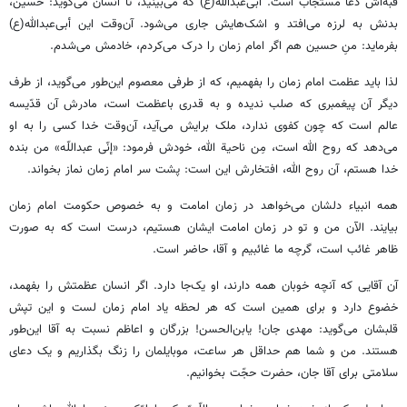
قبّه‌اش دعا مستجاب است. أبی‌عبدالله(ع) که می‌بینید، تا انسان می‌گوید: حسین،
بدنش به لرزه می‌افتد و اشک‌هایش جاری می‌شود. آن‌وقت این أبی‌عبدالله(ع)
بفرماید: منِ حسین هم اگر امام زمان را درک می‌کردم، خادمش می‌شدم.
لذا باید عظمت امام زمان را بفهمیم، که از طرفی معصوم این‌طور می‌گوید، از طرف
دیگر آن پیغمبری که صلب ندیده و به قدری باعظمت است، مادرش آن قدّیسه
عالم است که چون کفوی ندارد، ملک برایش می‌آید، آن‌وقت خدا کسی را به او
می‌دهد که روح الله است، مِن ناحیة الله، خودش فرمود: «إنّی عبداللّه» من بنده
خدا هستم، آن روح الله، افتخارش این است: پشت سر امام زمان نماز بخواند.
همه انبیاء دلشان می‌خواهد در زمان امامت و به خصوص حکومت امام زمان
بیایند. الآن من و تو در زمان امامت ایشان هستیم، درست است که به صورت
ظاهر غائب است، گرچه ما غائبیم و آقا، حاضر است.
آن آقایی که آنچه خوبان همه دارند، او یک‌جا دارد. اگر انسان عظمتش را بفهمد،
خضوع دارد و برای همین است که هر لحظه یاد امام زمان لست و این تپش
قلبشان می‌گوید: مهدی جان! یابن‌الحسن! بزرگان و اعاظم نسبت به آقا این‌طور
هستند. من و شما هم حداقل هر ساعت، موبایلمان را زنگ بگذاریم و یک دعای
سلامتی برای آقا جان، حضرت حجّت بخوانیم.