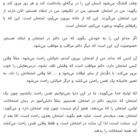
چقدر قشنگ می‌شود انسان این را در برگه‌ای یادداشت کند و هر روز مرور کند و
بگوید: من در امتحان هستم، من در تکلیفم، من در ابتلاء هستم، الان دارند از
من امتحان می‌گیرند. این که از خانه بیرون می‌آیم، امتحان است. این که با
رفیقانم چگونه برخورد می‌کنم، امتحان است.
اگر مدام این را به خودش بگوید که من دائم در امتحان و ابتلاء هستم،
خصوصیّت آن، این است که دیگر دائم مراقب و مواظب می‌شود.
آن کسی که بداند من از امتحان بیرون آمدم، خیالش راحت می‌شود. مثلاً وقتی
کسی امتحان دارد، دائم مواظب است که وقتش تلف نشود، درس‌هایش را خوب
مرور می‌کند، با دقّت‌تر از سایر اوقات می‌شود و ... امّا وقتی امتحانش را داد، به
تعبیر عامیانه یک نفس راحتی می‌کشد و دیگر خیالش راحت می‌شود.
امّا اولیاء خدا می‌گویند: ما در این دنیا نمی‌توانیم نفس راحت بکشیم، چون یک
امتحان که نداریم، دائم در امتحان هستیم. مثلاً دانش‌آموز در زمان امتحانات،
اوّلین امتحان را که می‌دهد، هنوز آرام نیست، چون چند امتحان دارد و می‌گوید:
امتحان بعد، سخت‌تر است. شاید هم بگوید: امتحان بعدی، راحت است، امّا بعد از
آن، سخت است، لذا آن مدّت در امتحان است و فقط وقتی نفس راحت می‌کشد
که همه امتحانات را بدهد.