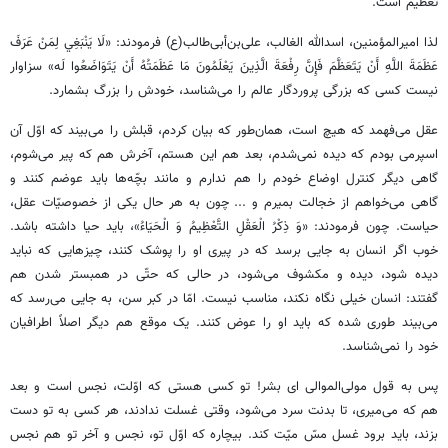
تعظیم است.
لذا امیرالمؤمنین، اسدالله الغالب، علی‌بن‌أبی‌طالب(ع) فرمودند: «لَا يَنْبَغِي‌ لِمَنْ‌ عَرَفَ‌
عَظَمَةَ اللَّهِ أَنْ يَتَعَظَّمَ فَإِنَّ رِفْعَةَ الَّذِينَ يَعْلَمُونَ مَا عَظَمَتُهُ أَنْ يَتَوَاضَعُوا لَه» سزاوار
نیست کسی که بزرگی پروردگار عالم را می‌شناسد، خودش را بزرگ بشمارد.
عقل می‌فهمد که هیچ است، همان‌طور که بیان کردم، قبلش را می‌بیند که اوّل آن
اسپرمی بودم که دیده نمی‌شدم، بعد هم این هستم، آخرش هم که پیر می‌شوم،
گاهی دیگر کنترل اوضاع خودم را هم ندارم و مانند بچّه‌ها باید عوضم کنند و
گاهی می‌خواهم از خجالت بمیرم و ... چون به هر حال یکی از خصوصیّات عقل،
حیاست. چون فرمودند: «وَ ذِكْرُ الْعَقْلِ التَّعْظِيمُ وَ الْحَيَاءُ»، باید حیا داشته باشد.
خوب اگر انسان به جایی برسد که در پیری او را پوشک کنند، چیزهایی که نباید
دیده شود، دیده و مکشوف می‌شود، در حالی که حتّی در همبستر شدن هم
گفتند: انسان خیلی نگاه نکند، مناسب نیست. امّا در کبر سن، به جایی می‌رسد که
می‌بیند طوری شده که باید او را عوض کنند. یک موقع هم دیگر اصلاً اطرافیان
خود را نمی‌شناسد.
پس به قول مولی‌الموالی ای بشر! تو کسی هستی که اوّلت، نجس است و بعد
هم که می‌میری، تا بدنت سرد می‌شود، وقتی غسلت ندادند، هر کسی به تو دست
بزند، باید برود غسل مسّ میّت کند. بیچاره که اوّل تو، نجس و آخر تو هم نجس