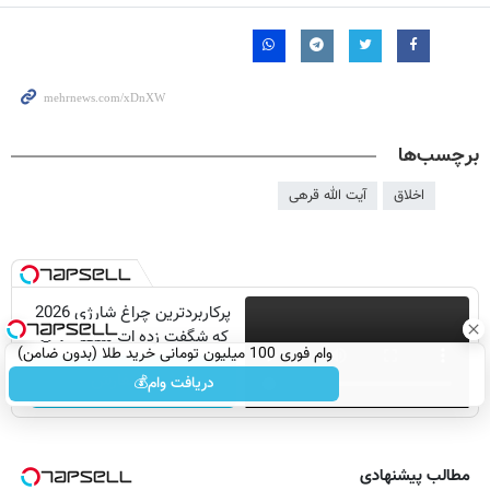
برچسب‌ها
اخلاق
آیت الله قرهی
پرکاربردترین چراغ شارژی 2026
که شگفت زده ات میکنه 💡😍
وام فوری 100 میلیون تومانی خرید طلا (بدون ضامن)
ثبت سفارش
دریافت وام💰
مطالب پیشنهادی