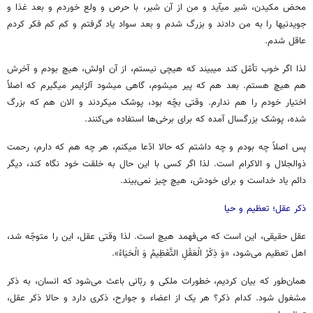
محض مکیدن، شیر می­آید و من از آن شیر، با حرص و ولع خوردم و بعد غذا و
جویدنی­ها را به من دادند و بزرگ شدم و بعد سواد یاد گرفتم و کم کم فکر کردم
عاقل شدم.
لذا اگر خوب تأمّل کند می­بیند که هیچی نیستم، از آن اولش، هیچ بودم و آخرش
هم هیچ هستم. بعد هم که پیر می­شوم، گاهی می­شود آلزایمر می­گیرم که اصلاً
اختیار خودم را هم ندارم. وقتی بچّه بود، پوشک می­کردند و الان هم که بزرگ
شده، پوشک بزرگسال آمده که برای برخی‌ها استفاده می‌کنند.
پس اصلاً چه بودم و چه داشتم که حالا ادّعا می­کنم، هر چه هم که دارم، رحمت
ذوالجلال و الاکرام است. لذا اگر کسی با این حال به خلقت خود نگاه کند، دیگر
دائم یاد خداست و برای خودش، هیچ چیز نمی‌بیند.
ذکر عقل؛ تعظیم و حیا
عقل حقیقی، این است که می‌فهمد هیچ است. لذا وقتی عقل، این را متوجّه شد،
اهل تعظیم می‌شود، «وَ ذِكْرُ الْعَقْلِ التَّعْظِيمُ وَ الْحَيَاءُ».
همان‌طور که بیان کردیم، خطورات ملکی و ربّانی باعث می‌شود که انسان، به ذکر
مشغول شود. کدام ذکر؟ هر یک از اعضاء و جوارح، ذکری دارد و حالا ذکر عقل،