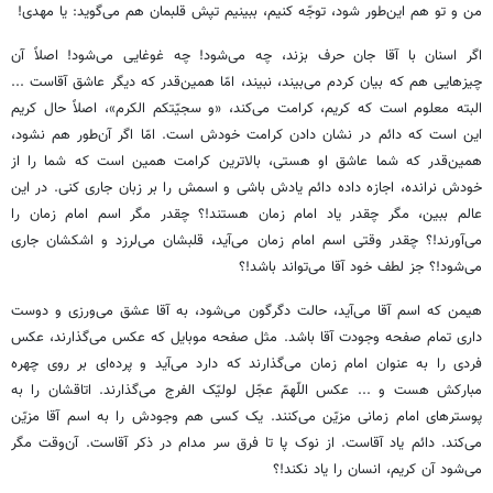
من و تو هم این‌طور شود، توجّه کنیم، ببینیم تپش قلبمان هم می‌گوید: یا مهدی!
اگر اسنان با آقا جان حرف بزند، چه می‌شود! چه غوغایی می‌شود! اصلاً آن
چیزهایی هم که بیان کردم می‌بیند، نبیند، امّا همین‌قدر که دیگر عاشق آقاست ...
البته معلوم است که کریم، کرامت می‌کند، «و سجیّتکم الکرم»، اصلاً حال کریم
این است که دائم در نشان دادن کرامت خودش است. امّا اگر آن‌طور هم نشود،
همین‌قدر که شما عاشق او هستی، بالاترین کرامت همین است که شما را از
خودش نرانده، اجازه داده دائم یادش باشی و اسمش را بر زبان جاری کنی. در این
عالم ببین، مگر چقدر یاد امام زمان هستند!؟ چقدر مگر اسم امام زمان را
می‌آورند!؟ چقدر وقتی اسم امام زمان می‌آید، قلبشان می‌لرزد و اشکشان جاری
می‌شود!؟ جز لطف خود آقا می‌تواند باشد!؟
هیمن که اسم آقا می‌آید، حالت دگرگون می‌شود، به آقا عشق می‌ورزی و دوست
داری تمام صفحه وجودت آقا باشد. مثل صفحه موبایل که عکس می‌گذارند، عکس
فردی را به عنوان امام زمان می‌گذارند که دارد می‌آید و پرده‌ای بر روی چهره
مبارکش هست و ... عکس اللّهمّ عجّل لولیّک الفرج می‌گذارند. اتاقشان را به
پوسترهای امام زمانی مزیّن می‌کنند. یک کسی هم وجودش را به اسم آقا مزیّن
می‌کند. دائم یاد آقاست. از نوک پا تا فرق سر مدام در ذکر آقاست. آن‌وقت مگر
می‌شود آن کریم، انسان را یاد نکند!؟