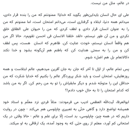
در عالم، مثل من نیست.
علی ای حال انسان بایداین‌طور بگوید که خدایا! ممنونتم که من را بنده قرار دادی،
می­دانم همه دنیا، ابتلاء و گرفتاری است، می‌دانم امتحان است، اما ممنونم که من
را به عنوان انسان قرار دادی و لطف کردی که من را حیوان علی الطلاق خلق
نکردی و من آن طور نیستم، «لقد خلقنا الانسان فی احسن تقویم». حالا اگر من
هم واقعاً انسان نیستم، خودت عنایت کن. ظاهرم که انسان هست، پس لطف
کن و من را به سمتی هدایت کن که باطنم هم آن‌گونه بشود و خدا نکند
«کالانعام بل هم اضل» شوم.
پس تمام عالم، از اوّل تا آخر که جان به جان آفرین می­دهیم، عالم ابتلاست و همه
روزهایش، امتحان است و باید شکر پروردگار عالم را بکنیم که خدایا شکرت که من
حداقل این را متوجّه شدم و دیگر مابقی­اش را تو به من رحم کن. اگر به من باشد
که کدام امتحان را تا به حال خوب دادم!؟
ابوالعرفا، آیت‌الله العظمی ادیب می ­فرمودند: مثلاً فردی نزد معلّم و استاد خود
همیشه تواضع دارد و گاهی حتّی به تعبیری چاپلوسی هم می‌کند - چون در روایت
داریم که در همه چیز، چاپلوسی، بد است، إلّا برای علم و عالم - حالا وقتی در یک
امتحانی کم آورد، معلم از روی حبّی که به وجود آمده، یک ارفاقی به او می­کند.