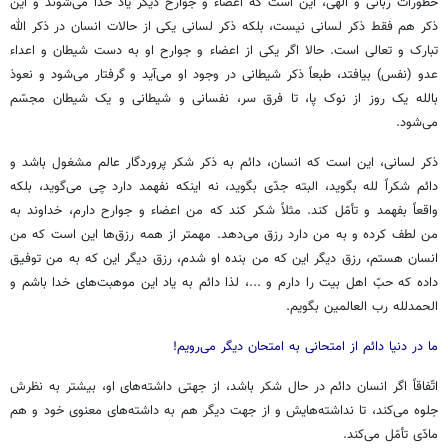
خطورات ربّانی و الهی، این است که اعضاء و جوارح دیگر یاد خدا می‌شوند و این
ذکر هم فقط ذکر لسانی نیست، بلکه ذکر لسانی یکی از حالات انسان در ذکر الله
تبارک و تعالی است. حالا اگر یکی از اعضاء و جوارح او به دست شیطان و اعداء
عدو (نفس) بیافتد، طبعاً ذکر شیطانی در وجود او می‌آید و گرفتار می‌شود و نعوذ
بالله یک روز از نوک پا، تا فرق سر، نفسانی و شیطانی و یک شیطان مجسّم
می‌شود.
ذکر لسانی، این است که انسان، دائم به ذکر شکر پروردگار عالم مشغول باشد و
دائم شکراً لله بگوید، البته جدّی بگوید، نه اینکه نفهمد دارد چی می‌گوید، بلکه
واقعاً بفهمد و تأمّل کند. مثلاً شکر کند که من اعضاء و جوارح دارم، خداوند به
من لطف کرده و به من دارد رزق می‌دهد. مهمتر از همه رزق‌ها این است که من
انسان هستم، رزق دیگر این که من بنده او شدم، رزق دیگر این که به من توفیق
داده که حبّ اهل بیت را دارم و ...، لذا دائم به یاد این موهبت‌های خدا باشم و
الحمدلله رب العالمین بگویم.
ما در دنیا دائم از امتحانی به امتحان دیگر می‌رویم!
اتّفاقاً اگر انسان دائم در حال شکر باشد، از جهتی داشته‌های او، بیشتر به نظرش
جلوه می‌کند، تا نداشته‌هایش و از جهت دیگر هم به داشته‌های معنوی خود و هم
مادّی تأمّل می‌کند.