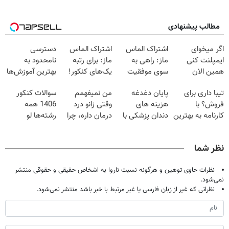
مطالب پیشنهادی
اگر میخوای
اشتراک الماس
اشتراک الماس
دسترسی
ایمپلنت کنی
ماز: راهی به
ماز: برای رتبه
نامحدود به
همین الان
سوی موفقیت
یک‌های کنکور!
بهترین آموزش‌ها
وقتشه | فقط با
کنکور!
تا روز کنکور
تیبا داری برای
پایان دغدغه
من نمیفهمم
سوالات کنکور
۲۵ میلیون
فروش؟ با
هزینه های
وقتی زانو درد
1406 همه
تومان!!!
کارنامه به بهترین
دندان پزشکی با
درمان داره، چرا
رشته‌ها لو
قیمت بفروش!
پک سفید کننده
دردش رو داری
رفت!!!!!
خانگی
تحمل میکنی؟❗
نظر شما
نظرات حاوی توهین و هرگونه نسبت ناروا به اشخاص حقیقی و حقوقی منتشر
نمی‌شود.
نظراتی که غیر از زبان فارسی یا غیر مرتبط با خبر باشد منتشر نمی‌شود.