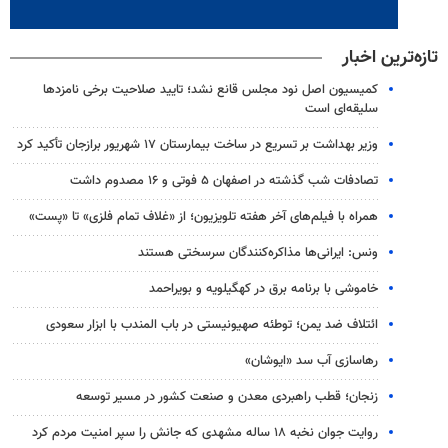
تازه‌ترین اخبار
کمیسیون اصل نود مجلس قانع نشد؛ تایید صلاحیت برخی نامزدها
سلیقه‌ای است
وزیر بهداشت بر تسریع در ساخت بیمارستان ۱۷ شهریور برازجان تأکید کرد
تصادفات شب گذشته در اصفهان ۵ فوتی و ۱۶ مصدوم داشت
همراه با فیلم‌های آخر هفته تلویزیون؛ از «غلاف تمام فلزی» تا «پست»
ونس: ایرانی‌ها مذاکره‌کنندگان سرسختی هستند
خاموشی با برنامه برق در کهگیلویه و بویراحمد
ائتلاف ضد یمن؛ توطئه صهیونیستی در باب المندب با ابزار سعودی
رهاسازی آب سد «ایوشان»
زنجان؛ قطب راهبردی معدن و صنعت کشور در مسیر توسعه
روایت جوان نخبه ۱۸ ساله مشهدی که جانش را سپر امنیت مردم کرد