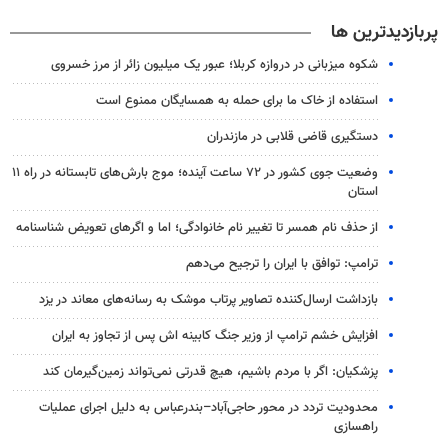
پربازدیدترین ها
شکوه میزبانی در دروازه کربلا؛ عبور یک میلیون زائر از مرز خسروی
استفاده از خاک ما برای حمله به همسایگان ممنوع است
دستگیری قاضی قلابی در مازندران
وضعیت جوی کشور در ۷۲ ساعت آینده؛ موج بارش‌های تابستانه در راه ۱۱
استان
از حذف نام همسر تا تغییر نام خانوادگی؛ اما و اگرهای تعویض شناسنامه
ترامپ: توافق با ایران را ترجیح می‌دهم
بازداشت ارسال‌کننده تصاویر پرتاب موشک به رسانه‌های معاند در یزد
افزایش خشم ترامپ از وزیر جنگ کابینه اش پس از تجاوز به ایران
پزشکیان: اگر با مردم باشیم، هیچ قدرتی نمی‌تواند زمین‌گیرمان کند
محدودیت تردد در محور حاجی‌آباد–بندرعباس به دلیل اجرای عملیات
راهسازی