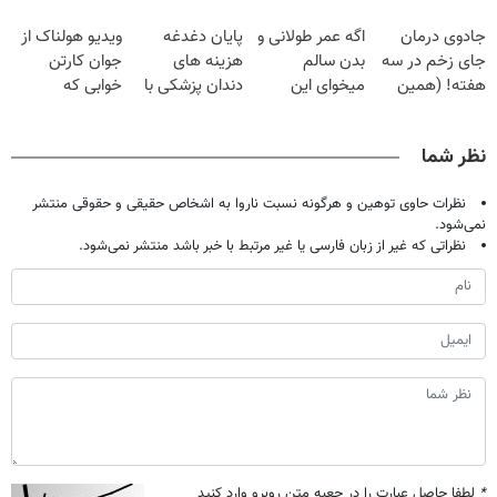
فقط با ۲۵
گیاهی
دردش رو داری
| فقط ۲۵
جادوی درمان
اگه عمر طولانی و
پایان دغدغه
ویدیو هولناک از
میلیون تومان!!!
تحمل میکنی؟❗
میلیون !
جای زخم در سه
بدن سالم
هزینه های
جوان کارتن
هفته! (همین
میخوای این
دندان پزشکی با
خوابی که
حالا رایگان
نوشیدنی رو با
پک سفید کننده
میلیاردر شد.
صحبت کنید)
تخفیف بخر
خانگی
آموزش رایگان
نظر شما
نظرات حاوی توهین و هرگونه نسبت ناروا به اشخاص حقیقی و حقوقی منتشر
نمی‌شود.
نظراتی که غیر از زبان فارسی یا غیر مرتبط با خبر باشد منتشر نمی‌شود.
*
لطفا حاصل عبارت را در جعبه متن روبرو وارد کنید