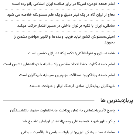
امام جمعه فومن: آمریکا در برابر صلابت ایران اسلامی زانو زده است
دفاع از ایران گاه در یک تیتر دقیق و یک قلم مسئولانه خلاصه می شود
ساداتی: ایران با تکیه بر توان داخلی در مسیر اقتدار حرکت میکند
امینی:مسئولان کشور نباید فریب وعده‌ها و تغییر مواضع دشمن را
بخورند
شایعه‌سازی و تفرقه‌افکنی؛ تکمیل‌کننده پازل دشمن است
امام جمعه گناوه: حفظ اتحاد مقدس راه مقابله با توطئه‌های دشمن است
امام جمعه رباط‌کریم: صداقت مهم‌ترین سرمایه خبرنگاران است
خبرنگاران روایتگران صادق فرهنگ ایثار و شهادت هستند
پربازدیدترین ها
پاسخ تأمین‌اجتماعی به زمان پرداخت مابه‌التفاوت حقوق بازنشستگان
پیکر مطهر شهید «محمدعلی رحیم‌زاده» در اورامان تشییع شد
سامانه ضد موشکی لیزری؛ از بلوف سیاسی تا واقعیت میدانی