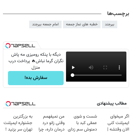
برچسب‌ها
بیرجند
خطبه های نماز جمعه
امام جمعه بیرجند
دیگه با پنکه رومیزی مه پاش
نگران گرما نباش🔥 پرداخت درب
منزل
سفارش بده!
مطالب پیشنهادی
اگر میخوای
شست و شوی
من نمیفهمم
به بزرگترین
ایمپلنت کنی
عمقی کبد با
وقتی زانو درد
جشنواره ایمپلنت
الان وقتشه |
دمنوش سم زدای
درمان داره، چرا
تهران سر بزنید !