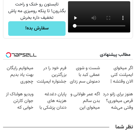
تابستون رو خنک و راحت
بگذرون! تا پنکه رومیزی مه پاش
تخفیف داره بخرش
سفارش بده!
مطالب پیشنهادی
اگر میخوای
شست و شوی
فرم خود را در
میخوایم رایگان
ایمپلنت کنی
عمقی کبد با
بزرگترین
بهت یاد بدیم
الان وقتشه |
دمنوش سم زدای
جشنواره ایمپلنت
چجوری
فقط با ۲۵
گیاهی
تهران پر کنید ! |
پولدارشی! باور
هنوز برای زانو درد
اگه عمر طولانی و
پایان دغدغه
ویدیو هولناک از
میلیون تومان!!!
فقط ۲۵ میلیون
نداری امتحانش
قرص میخوری؟
بدن سالم
هزینه های
جوان کارتن
مجانیه
وقتی می‌شه
میخوای این
دندان پزشکی با
خوابی که
بدون عمل
نوشیدنی رو با
پک سفید کننده
میلیاردر شد.
درمانش کرد؟؟؟؟
تخفیف بخر
خانگی
آموزش رایگان
نظر شما