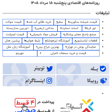
روزنامه‌های اقتصادی پنج‌شنبه ۱۵ مرداد ۱۴۰۵
تبلیغات
قیمت شیشه سکوریت
سفیر
خرید طلای آب شده
قیمت موکت
تور کربلا
استند تسلیت
مداحی اربعین
دوربین مداربسته
مرجع پاسخ معتبر پزشکان
فروش مواد شیمیایی
قیمت ایمپلنت
قطعات لباسشویی
آموزشگاه تیزهوشان
بلیط هواپیما
پرشین هتل
نمایندگی بوش در تهران
بهترین جراح بینی
آموزشگاه زبان ملل
قیمت و خرید سمعک نامرئی
مهرینو