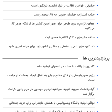
حضرتی: قوانین نظارت بر بازار نیازمند بازنگری است
جذب اعتبارات خراسان جنوبی به ۸۹ درصد رسید
معاون ترامپ: روی طرحی برای عبور ایمن کشتی‌ها از تنگه هرمز کار
می‌کنیم
حذف مغزهای متفکر انقلاب؛ حسن آیت
دستاوردهای علمی، صنعتی و دفاعی کشور باید برای مردم تبیین شود
پربازدیدترین ها
کامیون با راننده ۸ ساله در اصفهان توقیف شد
رژیم صهیونیستی در قتل مداح جوان به دنبال ایجاد وحشت در جامعه
است
گرامیداشت سپهبد شهید سیدعبدالرحیم موسوی در حرم بانوی کرامت
برگزار شد
توافق اولیه باشگاه پرسپولیس با همتای مازندرانی برای خرید جنجالی
تمجید رسانه آلبانیایی از عملکرد آسانی مقابل استقلال خوزستان