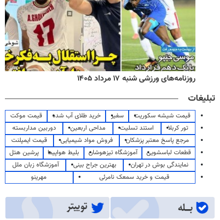
روزنامه‌های ورزشی شنبه ۱۷ مرداد ۱۴۰۵
تبلیغات
قیمت شیشه سکوریت
سفیر
خرید طلای آب شده
قیمت موکت
تور کربلا
استند تسلیت
مداحی اربعین
دوربین مداربسته
مرجع پاسخ معتبر پزشکان
فروش مواد شیمیایی
قیمت ایمپلنت
قطعات لباسشویی
آموزشگاه تیزهوشان
بلیط هواپیما
پرشین هتل
نمایندگی بوش در تهران
بهترین جراح بینی
آموزشگاه زبان ملل
قیمت و خرید سمعک نامرئی
مهرینو