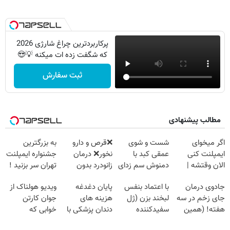
پرکاربردترین چراغ شارژی 2026
که شگفت زده ات میکنه 💡😍
ثبت سفارش
مطالب پیشنهادی
اگر میخوای
شست و شوی
❌قرص‌ و دارو
به بزرگترین
ایمپلنت کنی
عمقی کبد با
نخور❌ درمان
جشنواره ایمپلنت
الان وقتشه |
دمنوش سم زدای
زانودرد بدون
تهران سر بزنید !
فقط با ۲۵
گیاهی
قرص
| فقط ۲۵
جادوی درمان
با اعتماد بنفس
پایان دغدغه
ویدیو هولناک از
میلیون تومان!!!
میلیون !
جای زخم در سه
لبخند بزن (ژل
هزینه های
جوان کارتن
هفته! (همین
سفیدکننده
دندان پزشکی با
خوابی که
حالا رایگان
دندان40%تخفیف)
پک سفید کننده
میلیاردر شد.