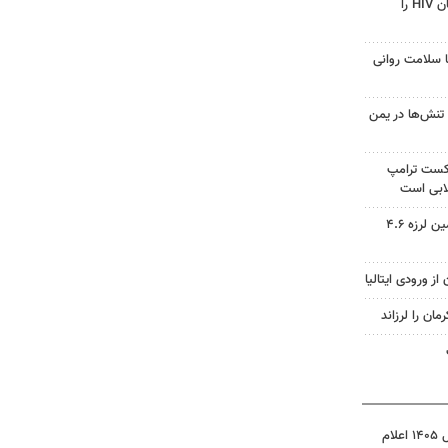
قرص آزمایشی که می‌تواند درمان HIV را
با سلامت روانی
تنش‌ها در یمن
شکست ترامپ
ابی است
مدیرعامل هلال احمر کرمان: زمین لرزه ۴.۶
ز ورودی ایتالیا
نتیجه آزمون ورودی سمپاد سال ۱۴۰۵ اعلام