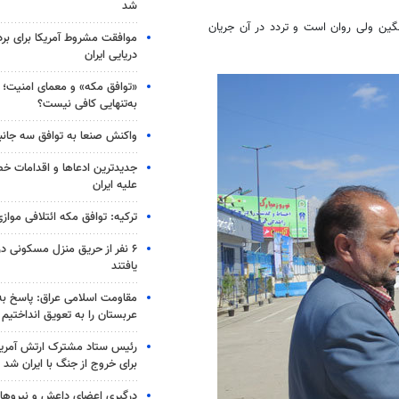
شد
ین ولی روان است و تردد در آن جریان
موافقت مشروط آمریکا برای بر
دریایی ایران
«توافق مکه» و معمای امنیت؛ چ
به‌تنهایی کافی نیست؟
واکنش صنعا به توافق سه جانب
جدیدترین ادعاها و اقدامات خ
علیه ایران
ترکیه: توافق مکه ائتلافی موازی
۶ نفر از حریق منزل مسکونی 
یافتند
مقاومت اسلامی عراق: پاسخ به 
عربستان را به تعویق انداختیم
رئیس ستاد مشترک ارتش آمریکا
برای خروج از جنگ با ایران شد
درگیری اعضای داعش و نیروهای