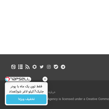
فقط توی یک ماه با پودر
جلبک7کیلو لاغر شو(تعداد
درباره ما
تماس با ما
بازرگانی
محدود)
تخفیف ویژه!
All Content by Mehr News Agency is licensed under a Creative Commons
License.