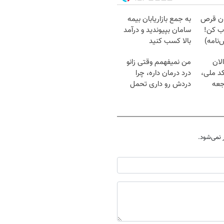
دون قرص
به جمع بازاریابان بیمه
ب کن!
سامان بپیوندید و درآمد
نامه)
بالا کسب کنید
لان
من نمیفهمم وقتی زانو
کد ملی،
درد درمان داره، چرا
جعه
دردش رو داری تحمل
میکنی؟❗
نمی‌شود.