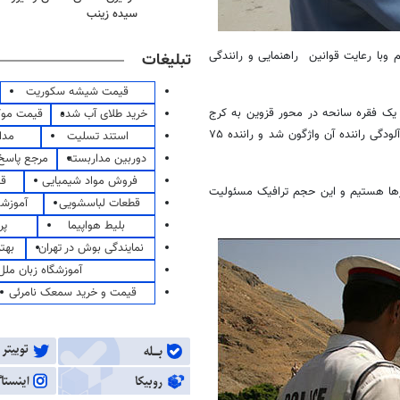
سیده زینب
 وبا رعایت قوانین راهنمایی و رانندگی
تبلیغات
قیمت شیشه سکوریت
 یک فقره سانحه در محور قزوین به کرج
خرید طلای آب شده
قیمت مو
رخ داد که ساعت ۵.۳۰ دقیقه دیشب یک سدتگاه وانت پیکان به دلیل خواب آلودگی راننده آن واژگون شد و راننده ۷۵
استند تسلیت
مدا
دوربین مداربسته
مرجع پاسخ 
فروش مواد شیمیایی
قی
ال شاهد افزایش ۲۰ درصدی تردد و سفرها هستیم و این حجم ترافیک مسئولیت
قطعات لباسشویی
آموزشگ
بلیط هواپیما
پر
نمایندگی بوش در تهران
بهت
آموزشگاه زبان ملل
قیمت و خرید سمعک نامرئی