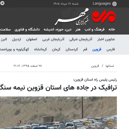
شنبه ۱۷ مرداد ۱۴۰۵
خانه
فرهنگ و ادب
هنر
دين، حوزه، انديشه
دانشگاه و فناوری
سلامت
عناوین اخبار
آذربایجان شرقی
آذربایجان غربی
اصفهان
اردبیل
البرز
فارس
قزوین
قم
کردستان
کرمان
کرمانشاه
کهگیلویه و بویراحمد
استانها
قزوین
۲۸ اسفند ۱۳۹۵، ۲۱:۱۲
رئیس پلیس راه استان قزوین:
ترافیک در جاده های استان قزوین نیمه سنگ