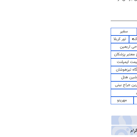
سفیر
کت
تور کربلا
حی اربعین
معتبر پزشکان
مت ایمپلنت
اه تیزهوشان
شین هتل
رین جراح بینی
مهرینو