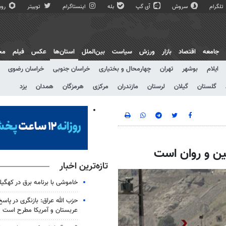
تلگرام
سروش
آی گپ
بله
اینستاگرام
توییتر
روبی
جامعه
اقتصاد
بازار
ورزش
سیاست
بین‌الملل
استان‌ها
عکس
فیلم
مج
ایلام
بوشهر
تهران
چهارمحال و بختیاری
خراسان جنوبی
خراسان رضوی
گلستان
گیلان
لرستان
مازندران
مرکزی
هرمزگان
همدان
یزد
ین و روان است
تازه‌ترین اخبار
خاموشی با برنامه برق در کهگیل
حزب الله عراق: بازنگری در پاسخ
عربستان و آمریکا مطرح است