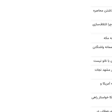
داشتن محاصره
را ائتلاف‌سازی
ه مکه
صمانه واشنگتن
 با ناتو نیست
در مشهد نجات
آمریکا و
 خواستار راهی
 جولانی در