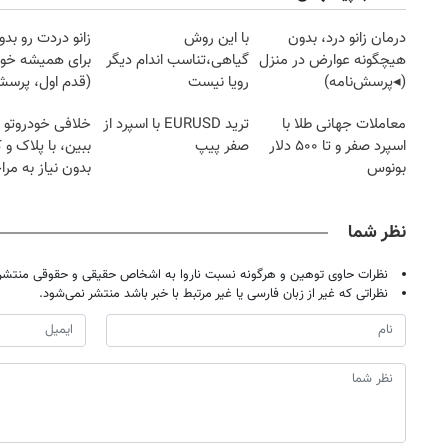
درمان زانو درد، بدون
با این روش
زانو دردت رو ب
هیچگونه عوارض در منزل
گیاهی،تناسب اندام دیگر
برای همیشه خو
(◂پرسش‌نامه)
رویا نیست
(قدم اول، پرسش‌
معاملات جهانی طلا با
ترید EURUSD با اسپرد از
خلافی خودروتو ا
اسپرد صفر و تا ۵۰۰ دلار
صفر پیپ
ببین، با پلاک و 
بونوس
بدون نیاز به مرا
حضوری
نظر شما
نظرات حاوی توهین و هرگونه نسبت ناروا به اشخاص حقیقی و حقوقی منتشر 
نظراتی که غیر از زبان فارسی یا غیر مرتبط با خبر باشد منتشر نمی‌شود.