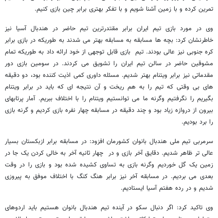
تمرین کرده و با زمین آشنا شویم و با تفکر بهتری برابر چین بازی کنیم.
وی در مورد بازی تیم ایران برابر مقتدرترین تیم حاضر در هندبال آسیا نیز
خاطرنشان کرد: بچه ها مسابقه به مسابقه بهتر می شدند به طوریکه در بازی برابر
کره جنوبی نیز عالی بودند. تیم بازی قابل توجهی از خود ارائه داد به طوریکه تمام
مشوقین حاضر در سالن تیم ایران را تشویق می کردند. در سومین بازی دور
مقدماتی نیز برابر ویتنام بهتر شدیم. مسئله داوری کمی اذیت کننده بود، دو دقیقه
های بی وقتی که تیم را به هم ریخت و آن نتیجه ای که باید در برابر ویتنام
بگیریم را نگرفتیم وگرنه ما می توانستیم ویتنام را با اختلاف ببریم. آمار پرتابهای
بیرون از دروازه زیاد بود و چند دقیقه در مسابقه چهار نفره بازی کردیم و گرنه بازی
را برد بودیم.
سرمربی تیم ملی هندبال بانوان کشورمان افزود: در مسابقه برابر ازبکستان بسیار
عالی تر ظاهر شدیم. دقایق آخر بازی و در چهار ثانیه آخر به خالی کردن یک جا در
زمین یک گل خوردیم وگرنه بازی به تساوی کشیده شده بود و بازی را در وقت
بعدی می بردیم. در مسابقه آخر نیز برابر هنگ کنگ با اختلاف موفق به پیروزی
شدیم و در رده هفتم آسیا ایستادیم.
وی تاکید کرد: اگر دنبال سکو در آینده تیم هندبال بانوان هستیم باید اردوهای