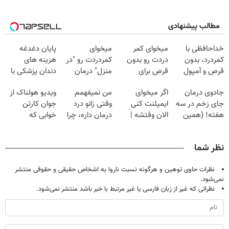
مطالب پیشنهادی
خداحافظی با
میخوای کمر
میخوای
پایان دغدغه
کمردرد، بدون
دردت رو بدون
کمردردت رو "در
هزینه های
قرص و آمپول
قرص برای
منزل" درمان
دندان پزشکی با
همیشه خوب
کنی؟ (◂فیلم +
پک سفید کننده
جادوی درمان
اگر میخوای
من نمیفهمم
ویدیو هولناک از
کنی؟
◂پرسش‌نامه)
خانگی
جای زخم در سه
ایمپلنت کنی
وقتی زانو درد
جوان کارتن
(◂پرسش‌نامه رو
هفته! (همین
الان وقتشه |
درمان داره، چرا
خوابی که
پر کن)
حالا رایگان
فقط با ۲۵
دردش رو داری
میلیاردر شد.
صحبت کنید)
میلیون تومان!!!
تحمل میکنی؟❗
آموزش رایگان
نظر شما
نظرات حاوی توهین و هرگونه نسبت ناروا به اشخاص حقیقی و حقوقی منتشر
نمی‌شود.
نظراتی که غیر از زبان فارسی یا غیر مرتبط با خبر باشد منتشر نمی‌شود.