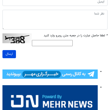
*
لطفا حاصل عبارت را در جعبه متن روبرو وارد کنید
ارسال