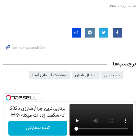
کد مطلب
3937607
برچسب‌ها
کره جنوبی
هندبال بانوان
مسابقات قهرمانی آسیا
پرکاربردترین چراغ شارژی 2026
که شگفت زده ات میکنه 💡😍
ثبت سفارش