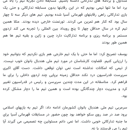
متداول و برنامه های تدارکاتی داشته باشیم. مسابقه دادن تجربه تیم را بالا می
برد اما ما تنها تیمی بودیم که در این رقابتها بدون مسابقه تدارکاتی و حتی یک
بازی تدارکاتی راهی رقابتهای قهرمانی آسیا شده بودیم. تیم های دیگر سه تا چهار
سال بود که کنار هم تمرین می کردند. تورنمنت خارجی دیده بودند. مثلا همین
تیم کره در سال حداقل چهار تا پنج رویداد بین المللی را تجربه می کند اردوی
مستمر و برنامه ریزی و برنامه تدارکایت دارد چین و ژاپن و بقیه تیم ها هم
همین طور بودند
یوسف تصریح کرد: اما ما حتی با یک تیم خارجی هم بازی نکردیم که بتوانیم خود
را ارزیابی کنیم. قضاوت کارشناسان در مورد تیم ملی هندبال بانوان خوب نیست.
از تیمی که امکانات نداشته است نمی توان توقعی داشت. دست آقای اکبری
سرپرست فدراسیون درد نکند حداقل زمینه برپایی چند اردوی داخلی را برای ما
فراهم کرد. متاسفانه در این مدت چندین سرپرسن و رئیس در فدراسیون تغییر
کرد و مدیریت دچار چندگانگی بوده است و همین تیم ما را دچار مشکل کرده
بود.
سرمربی تیم ملی هندبال بانوان کشورمان ادامه داد: اگر تیم به بازیهای اسلامی
برود صد در صد روی سکو خواهد بود چون حضور در مسابقات قهرمانی آسیا برای
ما جنبه تدارکاتی خوبی داشت. اما نمی دانم مسئولین چه تصمیمی می گیرند آیا
تیم را می فرستند یا نه.