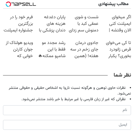
مطالب پیشنهادی
اگر میخوای
شست و شوی
پایان دغدغه
فرم خود را در
ایمپلنت کنی
عمقی کبد با
هزینه های
بزرگترین
الان وقتشه |
دمنوش سم زدای
دندان پزشکی با
جشنواره ایمپلنت
فقط با ۲۵
گیاهی
پک سفید کننده
تهران پر کنید ! |
تا کی می‌خوای
جادوی درمان
رشد مجدد مو
ویدیو هولناک از
میلیون تومان!!!
خانگی
فقط ۲۵ میلیون
قرص زانودرد
جای زخم در سه
فقط با این
جوان کارتن
بخوری؟ یکبار
هفته! (همین
شامپو ممکنه🔥
خوابی که
اصولی درمانش
حالا رایگان
(تخفیف ویژه
میلیاردر شد.
کن
صحبت کنید)
جام جهانی)
آموزش رایگان
نظر شما
نظرات حاوی توهین و هرگونه نسبت ناروا به اشخاص حقیقی و حقوقی منتشر
نمی‌شود.
نظراتی که غیر از زبان فارسی یا غیر مرتبط با خبر باشد منتشر نمی‌شود.