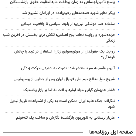
پاسخ تأمین‌اجتماعی به زمان پرداخت مابه‌التفاوت حقوق بازنشستگان
پیکر مطهر شهید «محمدعلی رحیم‌زاده» در اورامان تشییع شد
سامانه ضد موشکی لیزری؛ از بلوف سیاسی تا واقعیت میدانی
«زنده‌شور» و روایت نجات پنج اعدامی؛ تلاش برای بخشش در آخرین شب
زندگی
روایت یک حقوقدان از موتورسواری زنان؛ استقلال در تردد یا چالش
فرهنگی؟
آلبوم «آسیمه سر» منتشر شد؛ دعوت به شنیدن حرکتِ زندگی
شروع تلخ مدافع تیم ملی فوتبال ایران پس از جدایی از پرسپولیس
فشار هم‌زمان گرانی مواد اولیه و افت تقاضا بر بازار پلاستیک
تلگراف: جنگ علیه ایران ممکن است به یکی از اشتباهات تاریخ تبدیل
شود
مازیار لرستانی به تلویزیون بازگشت؛ نگارش و ساخت یک تله‌فیلم
صفحه اول روزنامه‌ها