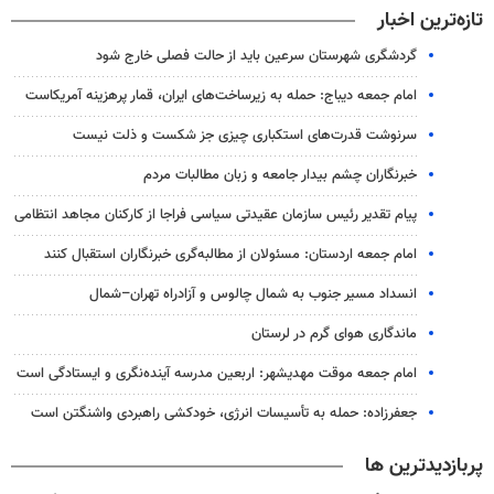
تازه‌ترین اخبار
گردشگری شهرستان سرعین باید از حالت فصلی خارج شود
امام جمعه دیباج: حمله به زیرساخت‌های ایران، قمار پرهزینه آمریکاست
سرنوشت قدرت‌های استکباری چیزی جز شکست و ذلت نیست
خبرنگاران چشم بیدار جامعه و زبان مطالبات مردم
پیام تقدیر رئیس سازمان عقیدتی سیاسی فراجا از کارکنان مجاهد انتظامی
امام جمعه اردستان: مسئولان از مطالبه‌گری خبرنگاران استقبال کنند
انسداد مسیر جنوب به شمال چالوس و آزادراه تهران–شمال
ماندگاری هوای گرم در لرستان
امام جمعه موقت مهدیشهر: اربعین مدرسه آینده‌نگری و ایستادگی است
جعفرزاده: حمله به تأسیسات انرژی، خودکشی راهبردی واشنگتن است
پربازدیدترین ها