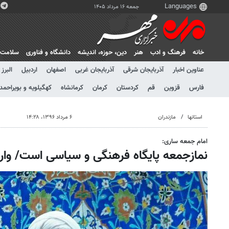
جمعه ۱۶ مرداد ۱۴۰۵
خانه
فرهنگ و ادب
هنر
دين، حوزه، انديشه
دانشگاه و فناوری
سلامت
عناوین اخبار
آذربایجان شرقی
آذربایجان غربی
اصفهان
اردبیل
البرز
فارس
قزوین
قم
کردستان
کرمان
کرمانشاه
کهگیلویه و بویراحمد
استانها
مازندران
۶ مرداد ۱۳۹۶، ۱۴:۲۸
امام جمعه ساری:
نمازجمعه پایگاه فرهنگی و سیاسی است/ وار