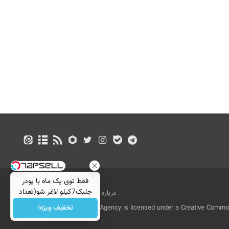
فقط توی یک ماه با پودر
جلبک7کیلو لاغر شو(تعداد
درباره ما
تماس با ما
بازرگانی
محدود)
تخفیف ویژه!
All Content by Mehr News Agency is licensed under a Creative Commons
License.