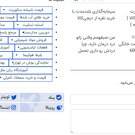
قیمت شیشه سکوریت
رت
سرمایه‌گذاری بلندمدت با
خرید طلای آب شده
قیمت مو
لا (
خرید نقره از دیجی‌کالا
استند تسلیت
مدا
دوربین مداربسته
مرجع پاسخ 
!
من نمیفهمم وقتی زانو
فروش مواد شیمیایی
قی
ترنت خانگی
درد درمان داره، چرا
قطعات لباسشویی
آموزشگ
وزه فقط 600
دردش رو داری تحمل
بلیط هواپیما
پر
میکنی؟❗
نمایندگی بوش در تهران
بهت
آموزشگاه زبان ملل
قیمت و خرید سمعک نامرئی
نمی‌شود.