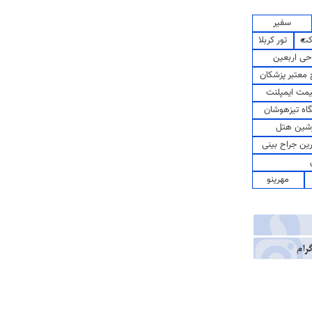
سفیر
کت
تور کربلا
حی اربعین
معتبر پزشکان
مت ایمپلنت
اه تیزهوشان
شین هتل
رین جراح بینی
مهرینو