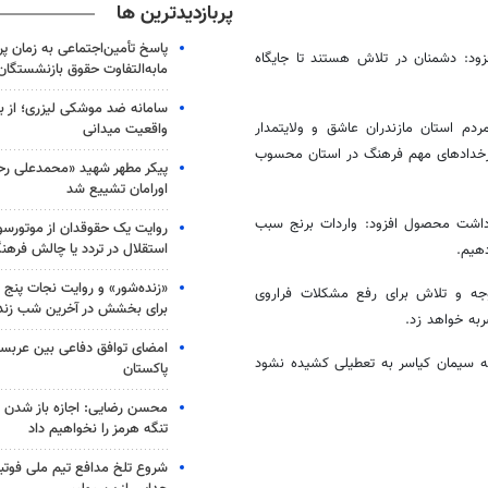
پربازدیدترین ها
پاسخ تأمین‌اجتماعی به زمان پ
زود: دشمنان در تلاش هستند تا جایگاه
مابه‌التفاوت حقوق بازنشستگان
سامانه ضد موشکی لیزری؛ از ب
ردم استان مازندران عاشق و ولایتمدار
واقعیت میدانی
از رخدادهای مهم فرهنگ در استان محسوب
پیکر مطهر شهید «محمدعلی رحیم
اورامان تشییع شد
رداشت محصول افزود: واردات برنج سبب
روایت یک حقوقدان از موتورسوا
استقلال در تردد یا چالش فرهن
هیم.
«زنده‌شور» و روایت نجات پنج 
جه و تلاش برای رفع مشکلات فراروی
برای بخشش در آخرین شب زند
به خواهد زد.
امضای توافق دفاعی بین عربستا
انه سیمان کیاسر به تعطیلی کشیده نشود
پاکستان
محسن رضایی: اجازه باز شدن 
تنگه هرمز را نخواهیم داد
شروع تلخ مدافع تیم ملی فوتبا