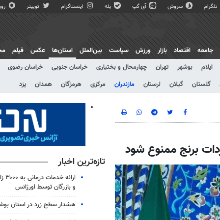
تلگرام
سروش
آی گپ
بله
اینستاگرام
توییتر
روبی
جامعه
اقتصاد
بازار
ورزش
سیاست
بین‌الملل
استان‌ها
عکس
فیلم
مج
ایلام
بوشهر
تهران
چهارمحال و بختیاری
خراسان جنوبی
خراسان رضوی
گلستان
گیلان
لرستان
مازندران
مرکزی
هرمزگان
همدان
یزد
دات برنج ممنوع شود
تازه‌ترین اخبار
ارائه 
و بازرگان توسط اورژانس
هشدار سطح زرد در استان بوش