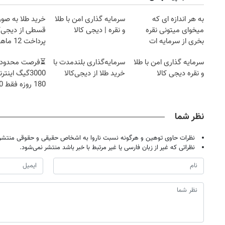
به هر اندازه ای که
سرمایه گذاری امن با طلا
خرید طلا به صو
میخوای میتونی نقره
و نقره | دیجی کالا
قسطی از دیجی‌کا
بخری از سرمایه ات
پرداخت 12 ماهه )
محافظت کنی
سرمایه گذاری امن با طلا
سرمایه‌گذاری بلندمدت با
⏳فرصت محدود!
و نقره دیجی کالا
خرید طلا از دیجی‌کالا
3000گیگ این
180 ر
هزارتومان!!
نظر شما
نظرات حاوی توهین و هرگونه نسبت ناروا به اشخاص حقیقی و حقوقی منتشر 
نظراتی که غیر از زبان فارسی یا غیر مرتبط با خبر باشد منتشر نمی‌شود.