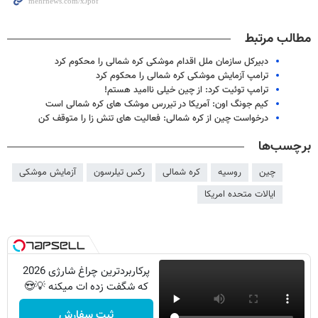
مطالب مرتبط
دبیرکل سازمان ملل اقدام موشکی کره شمالی را محکوم کرد
ترامپ آزمایش موشکی کره شمالی را محکوم کرد
ترامپ توئیت کرد: از چین خیلی ناامید هستم!
کیم جونگ اون: آمریکا در تیررس موشک های کره شمالی است
درخواست چین از کره شمالی: فعالیت های تنش زا را متوقف کن
برچسب‌ها
چین
روسیه
کره شمالی
رکس تیلرسون
آزمایش موشکی
ایالات متحده امریکا
پرکاربردترین چراغ شارژی 2026
که شگفت زده ات میکنه 💡😍
ثبت سفارش