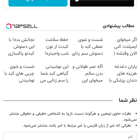
مطالب پیشنهادی
اگر میخوای
شست و شوی
حفظ سلامت
نجاتش بده! با
ایمپلنت کنی
عمقی کبد با
کبدت از نون
این دمنوش
الان وقتشه |
دمنوش سم زدای
شب واجبتره!
کبدتو پاکسازی
فقط با ۲۵
گیاهی
کن+ضمانت
پایان دغدغه
اگه عمر طولانی و
این نوشیدنی
شست و شوی
میلیون تومان!!!
مرجوعی
هزینه های
بدن سالم
گیاهی کبد شما
چربی های کبد با
دندان پزشکی با
میخوای این
را سم زدایی می
نوشیدنی
پک سفید کننده
نوشیدنی رو با
کند (با ضمانت
گیاهی(55%تخفیف)
خانگی
تخفیف بخر
مرجوعی)
نظر شما
نظرات حاوی توهین و هرگونه نسبت ناروا به اشخاص حقیقی و حقوقی منتشر
نمی‌شود.
نظراتی که غیر از زبان فارسی یا غیر مرتبط با خبر باشد منتشر نمی‌شود.