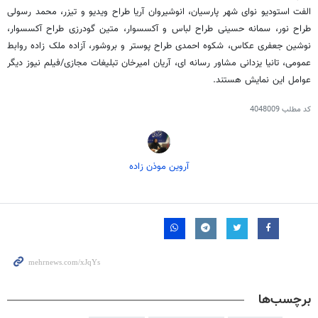
الفت استودیو نوای شهر پارسیان، انوشیروان آریا طراح ویدیو و تیزر، محمد رسولی
طراح نور، سمانه حسینی طراح لباس و آکسسوار، متین گودرزی طراح آکسسوار،
نوشین جعفری عکاس، شکوه احمدی طراح پوستر و بروشور، آزاده ملک زاده روابط
عمومی، تانیا یزدانی مشاور رسانه ای، آریان امیرخان تبلیغات مجازی/فیلم نیوز دیگر
عوامل این نمایش هستند.
کد مطلب
4048009
آروین موذن زاده
برچسب‌ها