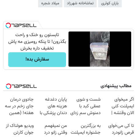
باران کوثری
تماشاخانه شهرزاد
میلاد شجره
تابستون رو خنک و راحت
بگذرون! تا پنکه رومیزی مه پاش
تخفیف داره بخرش
سفارش بده!
مطالب پیشنهادی
اگر میخوای
شست و شوی
پایان دغدغه
جادوی درمان
ایمپلنت کنی
عمقی کبد با
هزینه های
جای زخم در سه
الان وقتشه |
دمنوش سم زدای
دندان پزشکی با
هفته! (همین
فقط با ۲۵
گیاهی
پک سفید کننده
حالا رایگان
تا کی می‌خوای
به بزرگترین
من نمیفهمم
ویدیو هولناک از
میلیون تومان!!!
خانگی
صحبت کنید)
قرص زانودرد
جشنواره ایمپلنت
وقتی زانو درد
جوان کارتن