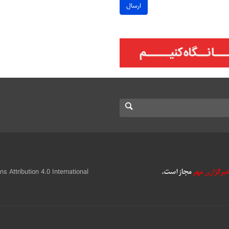
ارسال
 Attribution 4.0 International