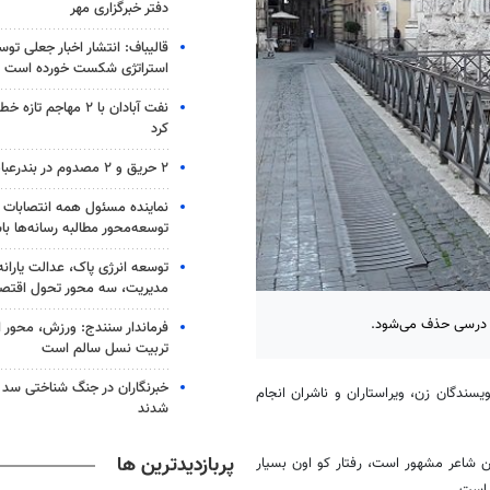
دفتر خبرگزاری مهر
قالیباف: انتشار اخبار جعلی تو
استراتژی شکست خورده است
نفت آبادان با ۲ مهاجم 
کرد
۲ حریق و ۲ مصدوم در بندرعباس
نماینده مسئول همه انتصابات 
توسعه‌محور مطالبه رسانه‌ها با
توسعه انرژی پاک، عدالت یارانه
مدیریت، سه محور تحول اقتص
ای درسی حذف می‌شود.
فرماندار سنندج: ورزش، محور 
تربیت نسل سالم است
خبرنگاران در جنگ شناختی سد
ره، آنچه شاعر مشهور ۸۴ ساله با نویسندگان زن، ویراستاران و ناشران انجام
شدند
پربازدیدترین ها
ین شاعر مشهور است، رفتار کو اون بسیار
 است.