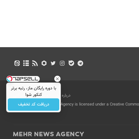
با دوره رایگان ماز، رتبه برتر
کنکور شو!
درباره ما
تماس با ما
بازرگانی
دریافت کد تخفیف
All Content by Mehr News Agency is licensed under a Creative Commons
License.