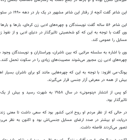
این شاعر گفت آنچه از رفتار این شاعر مشهور در یک بار در دهه ۱۹۹۰ در سئول دید، تا مدت‌ها کلافه بود.
این شاعر ۵۶ ساله گفت نویسندگان و چهره‌های ادبی زن کره‌ای، بارها و باره
وی گفت با توجه به این که کو شخصیتی تاثیرگذار در دنیای ادبی و از نفوذ زی
مسایل را عمومی کند.
وی با اشاره به سلسله مراتبی که بین ناشران، ویراستاران و نویسندگان وجود دا
چهره‌های ادبی زن مجبور می‌شوند مصیبت‌های زیادی را در سکوت تحمل کنند.
یونگ-می افزود: با توجه به این که چهره‌هایی مانند کو برای ناشران بسیار اهم
بیش از همه در معرض آزار جنسی قرار می‌گیرند.
کو پس از انتشار «پنومونی» در سال ۱۹۵۸ به شهرت
تاثیرگذار بود.
در حالی که از نظر مردم او روح ادبی کشور بود که سعی داشت تا معنی زندگ
دریابد، او بیشتر در صدد ارضای مسایل جنسی‌اش بود و اکنون به نظر می‌رس
تصور می‌کردند فاصله داشت.
اکنون در سال‌های غروب آفتاب زندگی او، به نظر می‌رسد این شاعر باید بهای