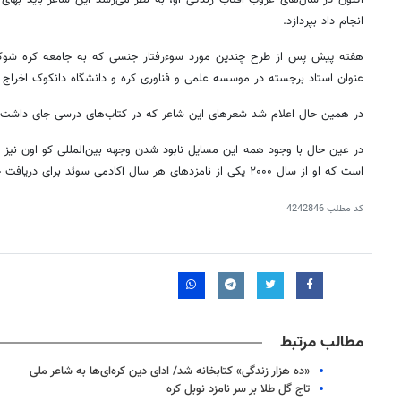
انجام داد بپردازد.
هفته پیش پس از طرح چندین مورد سوء‌رفتار جنسی که به جامعه کره شوک 
عنوان استاد برجسته در موسسه علمی و فناوری کره و دانشگاه دانکوک اخراج 
در همین حال اعلام شد شعرهای این شاعر که در کتاب‌های درسی جای داشت 
در عین حال با وجود همه این مسایل نابود شدن وجهه بین‌المللی کو اون نیز اجت
است که او از سال ۲۰۰۰ یکی از نامزدهای هر سال آکادمی سوئد برای دریافت جایزه نوبل بوده است.
کد مطلب
4242846
۱۴۰
روزنامه‌های ورزشی پنج‌شنبه ۱۵ مرداد ۱۴۰۵
روزنام
مطالب مرتبط
«ده هزار زندگی» کتابخانه شد/ ادای دین کره‌ای‌ها به شاعر ملی
تاج گل طلا بر سر نامزد نوبل كره