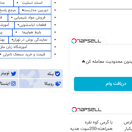
استند تسلیت
مدا
دوربین مداربسته
مرجع پاسخ 
فروش مواد شیمیایی
قی
قطعات لباسشویی
آموزشگ
بلیط هواپیما
پر
نمایندگی بوش در تهران
بهت
آموزشگاه زبان ملل
قیمت و خرید سمعک نامرئی
ر بدون محدودیت معامله کن🔥
دریافت وام
قرص
با گرمی کوه نقره
کبار
همراهته؛200سوت هدیه