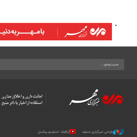
طراحی خبرگزاری نستوه
گرافیک: استودیو پیکسل