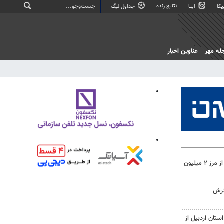
نتایج زنده
کا
ایتا
جداول لیگ
له مهر
عناوین اخبار
تردد زائران اربعین در خوزستان از مرز ۲ میلیون
ترش
ستان اردبیل از