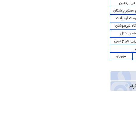
حی اربعین
معتبر پزشکان
مت ایمپلنت
اه تیزهوشان
شین هتل
رین جراح بینی
مهرینو