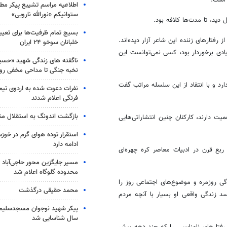
اطلاعیه مراسم تشییع پیکر مط
ستوانیکم «نورالله نارویی»
بسیج تمام ظرفیت‌ها برای تعی
ا از رفتارهای زننده این شاعر آزار دیده‌اند.
خلبانان سوخو ۲۴ ایران
ادی برخوردار بود، کسی نمی‌توانست این
ناگفته های زندگی شهید «حسین
نخبه جنگی تا مداحی مخفی رو
رد و با انتقاد از این سلسله مراتب گفت
نفرات دعوت شده به اردوی تی
فرنگی اعلام شدند
بازگشت اندونگ به استقلال م
یت دارند، کارکنان چنین انتشاراتی‌هایی
استقرار توده هوای گرم در خوزس
ادامه دارد
 رسید و بیش از یک ربع قرن در ادبیات معاصر کره چهره‌ای
مسیر جایگزین محور حاجی‌آباد 
محدوده گلوگاه اعلام شد
ی روزمره و موضوع‌های اجتماعی روز را
محمد حقیقی درگذشت
د زندگی واقعی او بسیار با آنچه مردم
سال شناسایی شد
 رفتارهای نامناسبی را که چند دهه پیش