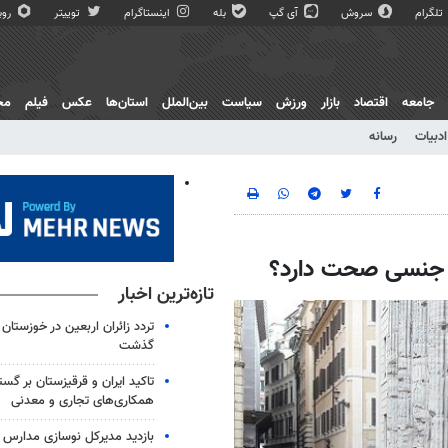
تلگرام
سروش
آی گپ
بله
اینستاگرام
توییتر
روبی
جامعه
اقتصاد
بازار
ورزش
سیاست
بین‌الملل
استان‌ها
عکس
فیلم
مج
ادبیات
رسانه
ار جنسی صحت دارد؟
تازه‌ترین اخبار
گذشت
تاکید ایران و قرقیزستان بر گس
همکاری‌های تجاری و معدنی
بازدید مدیرکل نوسازی مدارس ا