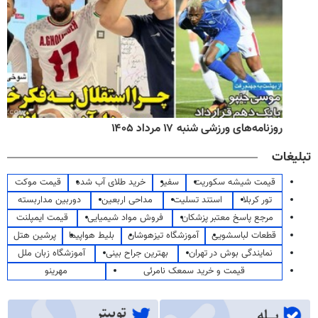
روزنامه‌های ورزشی شنبه ۱۷ مرداد ۱۴۰۵
تبلیغات
قیمت شیشه سکوریت
سفیر
خرید طلای آب شده
قیمت موکت
تور کربلا
استند تسلیت
مداحی اربعین
دوربین مداربسته
مرجع پاسخ معتبر پزشکان
فروش مواد شیمیایی
قیمت ایمپلنت
قطعات لباسشویی
آموزشگاه تیزهوشان
بلیط هواپیما
پرشین هتل
نمایندگی بوش در تهران
بهترین جراح بینی
آموزشگاه زبان ملل
قیمت و خرید سمعک نامرئی
مهرینو