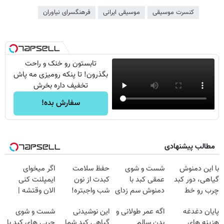
کنسرت موسیقی
موسیقی ایرانی
فرهنگسرای نیاوران
تابستون رو خنک و راحت
بگذرون! تا پنکه رومیزی مه پاش
تخفیف داره بخرش
سفارش بده!
مطالب پیشنهادی
با این دمنوش
شست و شوی
حفظ سلامت
اگر میخوای
گیاهی، دور کبد
عمقی کبد با
کبدت از نون
ایمپلنت کنی
چرب رو خط
دمنوش سم زدای
شب واجبتره!
الان وقتشه |
بکش!
گیاهی
فقط با ۲۵
پایان دغدغه
اگه عمر طولانی و
این نوشیدنی
شست و شوی
میلیون تومان!!!
هزینه های
بدن سالم
گیاهی کبد شما
چربی های کبد با