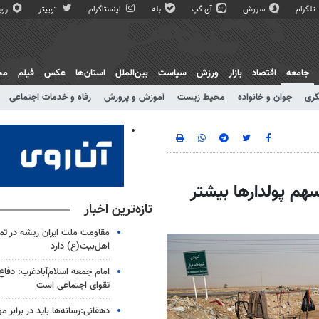
تلگرام
سروش
آی گپ
بله
اینستاگرام
توییتر
روبی
جامعه
اقتصاد
بازار
ورزش
سیاست
بین‌الملل
استان‌ها
عکس
فیلم
مج
گری
جوان و خانواده
محیط زیست
آموزش و پرورش
رفاه و خدمات اجتماعی
سهم پولدارها بیشتر
تازه‌ترین اخبار
مقاومت ملت ایران ریشه در تم
اهل‌بیت(ع) دارد
امام جمعه اسلام‌آبادغرب: دفاع
تقوای اجتماعی است
دهقانی:رسانه‌ها باید در برابر م