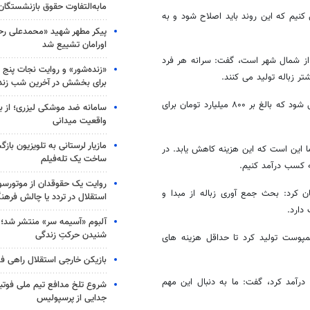
مابه‌التفاوت حقوق بازنشستگان
 کنیم که این روند باید اصلاح شود و به
پیکر مطهر شهید «محمدعلی رحیم
اورامان تشییع شد
ر از شمال شهر است، گفت: سرانه هر فرد
«زنده‌شور» و روایت نجات پنج 
برای بخشش در آخرین شب زند
وی یادآور شد: به طور میانگین در تهران روزانه ۸ تا ۹ هزار تن زباله تولید می شود که بالغ بر ۸۰۰ میلیارد تومان برای
سامانه ضد موشکی لیزری؛ از ب
واقعیت میدانی
مازیار لرستانی به تلویزیون با
ا این است که این هزینه کاهش یابد. در
ساخت یک تله‌فیلم
ه کسب درآمد کنیم.
روایت یک حقوقدان از موتورسوا
 کرد: بحث جمع آوری زباله از مبدا و
استقلال در تردد یا چالش فرهن
دارد.
آلبوم «آسیمه سر» منتشر شد؛
شنیدن حرکتِ زندگی
ز همین زباله ۵۰ مگابایت برق و ۳ هزار تن کمپوست تولید کرد تا حداقل هزینه های
بازیکن خارجی استقلال راهی فو
 ۴۰۰ هزار میلیارد تومان کسب درآمد کرد، گفت: ما به دنبال این مهم
شروع تلخ مدافع تیم ملی فوتبا
جدایی از پرسپولیس