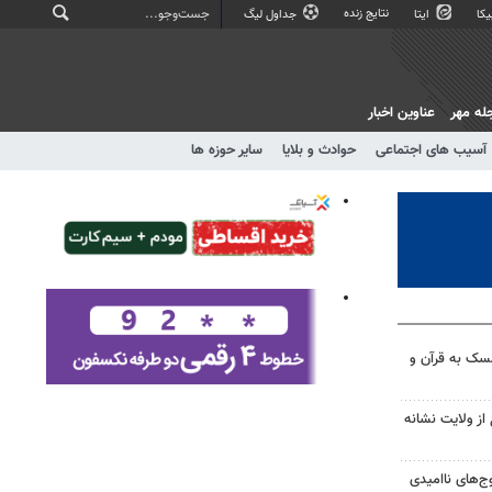
نتایج زنده
کا
ایتا
جداول لیگ
له مهر
عناوین اخبار
آسیب های اجتماعی
حوادث و بلایا
سایر حوزه ها
سک به قرآن و
 از ولایت نشانه
وج‌های ناامیدی