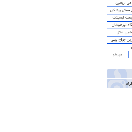
حی اربعین
معتبر پزشکان
مت ایمپلنت
اه تیزهوشان
شین هتل
رین جراح بینی
مهرینو