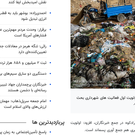
نقش امیدبخش ایفا کنند
احمدی‌زاده: بوشهر باید به قطب
انرژی تبدیل شود
برقرار: وحدت مردم مهم‌ترین عا
فشارهای آمریکا است
راثی: تنگه هرمز در معادلات جد
تعیین‌کننده‌ای دارد
ثبت ۲ میلیون و ۸۵۸ هزار تردد از مرز مهران
دستگیری دو سارق سیم‌های برق
خبرنگاران پرچمداران جهاد تبیی
رسانه‌ای با دشمن هستند
اولویت اول فعالیت های شهرداری بحث
امام جمعه سرپل‌ذهاب: مهمان‌ن
ارزش‌های والای اسلام است
پربازدیدترین ها
دکوه در جمع خبرنگاران، افزود: اولویت
ری هم جمع آوری پسماند است.
پاسخ تأمین‌اجتماعی به زمان پ