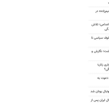
‌زاده» در
اعدامی؛ تلاش
گی
لوف سیاسی تا
زگشت؛ نگارش و
ری زنان؛
گی؟
 دعوت به
تبال یونان شد
ل ایران پس از