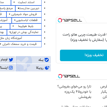
استند تسلیت
مدا
دوربین مداربسته
مرجع پاسخ 
فروش مواد شیمیایی
قی
قطعات لباسشویی
آموزشگ
بلیط هواپیما
پر
نمایندگی بوش در تهران
بهت
ا قدرت طبیعت،چربی هاتو راحت
آموزشگاه زبان ملل
! (سفارش با تخفیف ویژه)
قیمت و خرید سمعک نامرئی
تخفیف ویژه!
قرص
تارا رو می‌خوای بفروشی؟
کبار
با خودرو۴۵ یک‌روزه
کن
بفروشش