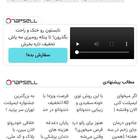
تابستون رو خنک و راحت
بگذرون! تا پنکه رومیزی مه پاش
تخفیف داره بخرش
سفارش بده!
مطالب پیشنهادی
اگر میخوای
با این روش توی
فرصت ویژه! با
به بزرگترین
ایمپلنت کنی
خونه،سفیدی و
40٪تخفیف
جشنواره ایمپلنت
الان وقتشه |
زیبایی دندوناتو
دندوناتو در حد
تهران سر بزنید !
فقط با ۲۵
برگردون
کامپوزیت سفید
| فقط ۲۵
جادوی درمان
هنوز برای زانو درد
پایان دغدغه
خلافی خودروتو
میلیون تومان!!!
(40%off)
کن
میلیون !
جای زخم در سه
قرص میخوری؟
هزینه های
الان ببین، با
هفته! (همین
وقتی می‌شه
دندان پزشکی با
پلاک و کد ملی،