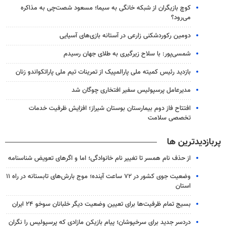
کوچ بازیگران از شبکه خانگی به سیما؛ مسعود شصت‌چی به مذاکره
می‌رود؟
دومین رکوردشکنی زارعی در آستانه بازی‌های آسیایی
شمسی‌پور: با سلاح زیرگیری به طلای جهان رسیدم
بازدید رئیس کمیته ملی پارالمپیک از تمرینات تیم ملی پاراتکواندو زنان
مدیرعامل پرسپولیس سفیر افتخاری چوگان شد
افتتاح فاز دوم بیمارستان بوستان شیراز؛ افزایش ظرفیت خدمات
تخصصی سلامت
پربازدیدترین ها
از حذف نام همسر تا تغییر نام خانوادگی؛ اما و اگرهای تعویض شناسنامه
وضعیت جوی کشور در ۷۲ ساعت آینده؛ موج بارش‌های تابستانه در راه ۱۱
استان
بسیج تمام ظرفیت‌ها برای تعیین وضعیت دیگر خلبانان سوخو ۲۴ ایران
دردسر جدید برای سرخپوشان؛ پیام بازیکن مازادی که پرسپولیس را نگران