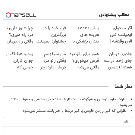
مطالب پیشنهادی
اگر میخوای
پایان دغدغه
فرم خود را در
چرا هنوز داری با
ایمپلنت کنی
هزینه های
بزرگترین
درد راه میری؟
الان وقتشه |
دندان پزشکی با
جشنواره ایمپلنت
وقتی راه درمان
فقط با ۲۵
پک سفید کننده
تهران پر کنید ! |
جلو پاته!
جادوی درمان
هنوز برای زانو درد
من نمیفهمم
ویدیو هولناک از
میلیون تومان!!!
خانگی
فقط ۲۵ میلیون
جای زخم در سه
قرص میخوری؟
وقتی زانو درد
جوان کارتن
هفته! (همین
وقتی می‌شه
درمان داره، چرا
خوابی که
حالا رایگان
بدون عمل
دردش رو داری
میلیاردر شد.
صحبت کنید)
درمانش کرد؟؟؟؟
تحمل میکنی؟❗
آموزش رایگان
نظر شما
نظرات حاوی توهین و هرگونه نسبت ناروا به اشخاص حقیقی و حقوقی منتشر
نمی‌شود.
نظراتی که غیر از زبان فارسی یا غیر مرتبط با خبر باشد منتشر نمی‌شود.