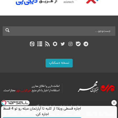
نسخه دسکتاپ
درباره ما
تماس با ما
بازرگانی
اجاره‌ قسطی ویلا! از کلبه تا آپارتمان مبله رو تو 4 قسط
All Content by Mehr News Agency is licensed under a Creative Commons
اجاره کن.