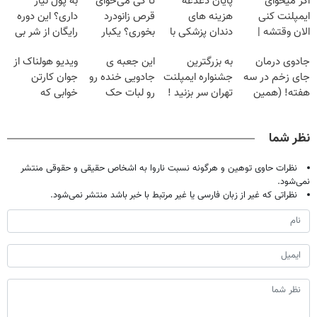
اگر میخوای
پایان دغدغه
تا کی می‌خوای
به پول نیاز
ایمپلنت کنی
هزینه های
قرص زانودرد
داری؟ این دوره
الان وقتشه |
دندان پزشکی با
بخوری؟ یکبار
رایگان از شر بی
فقط با ۲۵
پک سفید کننده
اصولی درمانش
پولی خلاصت
جادوی درمان
به بزرگترین
این جعبه ی
ویدیو هولناک از
میلیون تومان!!!
خانگی
کن
میکنه
جای زخم در سه
جشنواره ایمپلنت
جادویی خنده رو
جوان کارتن
هفته! (همین
تهران سر بزنید !
رو لبات حک
خوابی که
حالا رایگان
| فقط ۲۵
میکنه
میلیاردر شد.
صحبت کنید)
میلیون !
خرید40%تخفیف
آموزش رایگان
نظر شما
نظرات حاوی توهین و هرگونه نسبت ناروا به اشخاص حقیقی و حقوقی منتشر
نمی‌شود.
نظراتی که غیر از زبان فارسی یا غیر مرتبط با خبر باشد منتشر نمی‌شود.