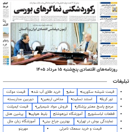
روزنامه‌های اقتصادی پنج‌شنبه ۱۵ مرداد ۱۴۰۵
تبلیغات
قیمت شیشه سکوریت
سفیر
خرید طلای آب شده
قیمت موکت
تور کربلا
استند تسلیت
مداحی اربعین
دوربین مداربسته
مرجع پاسخ معتبر پزشکان
فروش مواد شیمیایی
قیمت ایمپلنت
قطعات لباسشویی
آموزشگاه تیزهوشان
بلیط هواپیما
پرشین هتل
نمایندگی بوش در تهران
بهترین جراح بینی
آموزشگاه زبان ملل
قیمت و خرید سمعک نامرئی
مهرینو