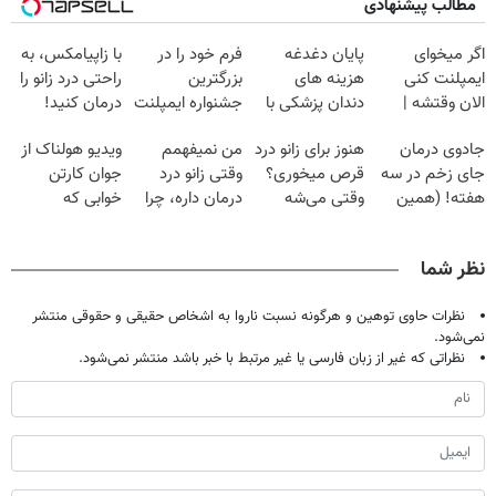
مطالب پیشنهادی
اگر میخوای
پایان دغدغه
فرم خود را در
با زاپیامکس، به
ایمپلنت کنی
هزینه های
بزرگترین
راحتی درد زانو را
الان وقتشه |
دندان پزشکی با
جشنواره ایمپلنت
درمان کنید!
فقط با ۲۵
پک سفید کننده
تهران پر کنید ! |
جادوی درمان
هنوز برای زانو درد
من نمیفهمم
ویدیو هولناک از
میلیون تومان!!!
خانگی
فقط ۲۵ میلیون
جای زخم در سه
قرص میخوری؟
وقتی زانو درد
جوان کارتن
هفته! (همین
وقتی می‌شه
درمان داره، چرا
خوابی که
حالا رایگان
بدون عمل
دردش رو داری
میلیاردر شد.
صحبت کنید)
درمانش کرد؟؟؟؟
تحمل میکنی؟❗
آموزش رایگان
نظر شما
نظرات حاوی توهین و هرگونه نسبت ناروا به اشخاص حقیقی و حقوقی منتشر
نمی‌شود.
نظراتی که غیر از زبان فارسی یا غیر مرتبط با خبر باشد منتشر نمی‌شود.