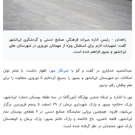
زاهدان - رئیس اداره میراث فرهنگی صنایع دستی و گردشگری ایرانشهر
گفت: تمهیدات لازم برای استقبال ویژه از مهمانان نوروزی در شهرستان های
ایرانشهر و بمپور فراهم شده است.
عبدالحمید
خدایاری
در گفت و
گو
با
خبرنگار مهر
، اظهار داشت: با تمام توان
امکانات دو شهرستان ایرانشهر و
بمپور
را بسیج کرده‌ایم تا نوروزی متفاوت را برای
هم وطنان رقم بزنیم.
وی با اشاره بر اینکه جشن
بهارگاه
(
نورزگاه
) در سه نقطه بوستان «نماز» ایرانشهر،
پارک «خاتم»
بمپور
و پارک شهرداری بزمان از ۲۹ اسفند تا پنجم فروردین برگزار
می‌شود، افزود: همچنین برپایی نمایشگاه صنایع دستی در ۶ نقطه‌ی بوستان نماز
ایرانشهر، قلعه ناصری، باغ
خالصه
و پارک خاتم
بمپور
، پارک بزمان و کوهستان
پارک شهر محمدان در نظر گرفته شده است.