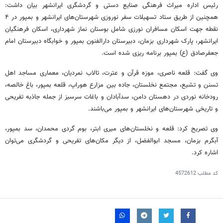
رئیس اداره میراث فرهنگی صنایع دستی و گردشگری ایرانشهر بیان داشت:
همچنین از طریق ستاد تسهیلات سفر نوروزی شهرستان‌های ایرانشهر و
بمپور
در ۴
نقطه جهت اسکان مسافران نورزی شامل بوستان نماز شهرداری، اسکان فرهنگیان
ایرانشهر، پارک شهرداری بزمان، دبیرستان دارالفنون
بمپور
و خوابگاه دبیرستان امام
جعفرصادق (
ع)
بمپور برنامه
ریزی
شده است.
وی گفت: قلعه ناصری، موزه قرآن و عترت، تالاب
نمردیان
، معماری مساجد اهل
تسنن و تشیع، مجتمع نخلستان، جاده بین مزارع
هوراپ
، قلعه
بمپور
، باغ
خالصه
،
رودخانه نوردی در دهستان دامن،
سدآبادان
و باغات سرسبز از جمله جاذبه تفریحی
و تاریخی شهرستان‌های ایرانشهر و
بمپور
می‌باشند.
وی تصریح کرد: قلعه و نخلستان‌های
میری
ابتر، بوم گردی محمدان، سد
بمپور
،
آبگرم بزمان، مسجد ابوالفضل، از دیگر مکان‌های تفریحی و گردشگری می‌توان
اشاره کرد.
کد مطلب
4572612