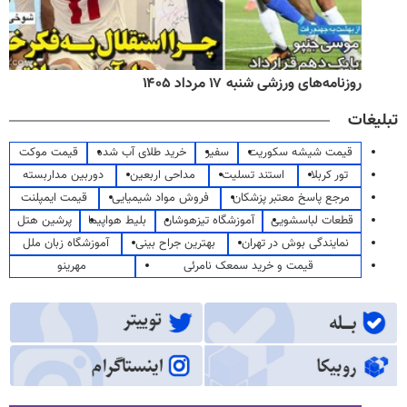
روزنامه‌های ورزشی شنبه ۱۷ مرداد ۱۴۰۵
تبلیغات
قیمت شیشه سکوریت
سفیر
خرید طلای آب شده
قیمت موکت
تور کربلا
استند تسلیت
مداحی اربعین
دوربین مداربسته
مرجع پاسخ معتبر پزشکان
فروش مواد شیمیایی
قیمت ایمپلنت
قطعات لباسشویی
آموزشگاه تیزهوشان
بلیط هواپیما
پرشین هتل
نمایندگی بوش در تهران
بهترین جراح بینی
آموزشگاه زبان ملل
قیمت و خرید سمعک نامرئی
مهرینو