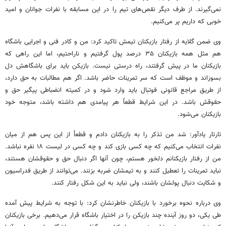
نمی‌گیرند. از طرف دیگر نقص‌های تیم را در این مسابقه با نفرات جوانان و امید
خوبی که داریم پر می‌کنیم.
وی ضمن گلایه از رفتار بازیکنان تیمش تاکید کرد: من و کادر فنی و اجرایی باشگاه
هم مثل همه بازیکنان ۳۵ درصد پول گرفتیم و ناراحتیم، اما این راهی که
بازیکنان ما در پیش گرفتند، راه درستی نیست. بازیکن باید برای باشگاهش دل
بسوزاند و موظف است که سر تمرینات حاضر باشد. اگر هم مطالبات به حق دارد،
از طریق مراجع قانونی فوتبال باید وارد شود و در کمیته انضباطی پیگیر حق و
حقوقش باشد. در این شرایط قطعاً هر پیامدی هم داشته باشد، متوجه خود
بازیکنان می‌شود.
تارتار یادآور: شد من تذکر را به بازیکنان دادم و قطعاً از این پس هم از میان
نفرات انتخاب می‌کنیم که چه کسی بازی کند و چه کسی در لیست ۱۸
نفره
نباشد.
من از رفتار بازیکنانم دلخور هستم، چون آنها اگر دنبال حق و حقوقشان هستند،
نباید تمرینات را تعطیل کنند و به تیمشان ضربه بزنند. می‌توانند از طریق فدراسیون
و شکایت دنبال پولشان باشند، ولی نباید به این شکل رفتار کنند.
وی درباره نحوه برخورد با بازیکنان خاطرنشان کرد: با توجه به شرایط پیش آمده
طی یکی، دو روز آینده چند بازیکن را در اختیار باشگاه قرار می‌دهیم. برخی بازیکنان