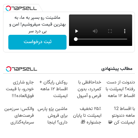
ماشینت رو بسپر به ما، به
بهترین قیمت میفروشیم! امن و
بی درد سر
ثبت درخواست
مطالب پیشنهادی
دندونت از دست
خداحافظی با
روکش رایگان +
جارو شارژی
رفته؟ ایمپلنت با
کمردرد، بدون
اقساط ۱۲ ماهه
خودرو، با قیمت
اقساط ۱۲ ماهه
قرص و آمپول
ایمپلنت
فوق‌العاده!!!
راه حلشه
با اقساط 12
۲۵٪ تخفیف
ماشین پژو پارس
والکس: سرزمین
ماهه دندونتو
ایمپلنت تا پایان
برای فروش
فرصت‌های
ایمپلنت کن 🧩
جشنواره 🎁
داری؟ اینجا
سرمایه‌گذاری
بدون سود
سریع بفروشش
دیجیتال شما