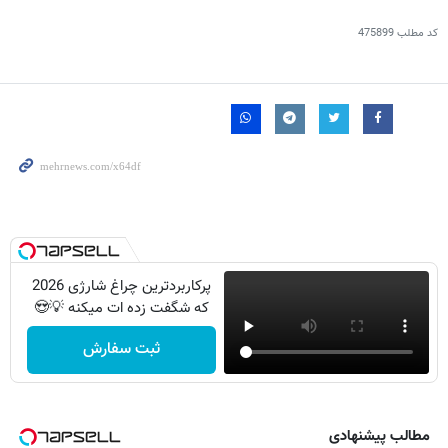
کد مطلب
475899
پرکاربردترین چراغ شارژی 2026
که شگفت زده ات میکنه 💡😍
ثبت سفارش
مطالب پیشنهادی