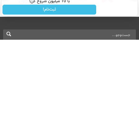
با 10 میلیون شروع کن!
ثبت‌نام!
نسخه دسکتاپ
درباره ما
تماس با ما
بازرگانی
All Content by Mehr News Agency is licensed under a Creative Commons
Attribution 4.0 International License.