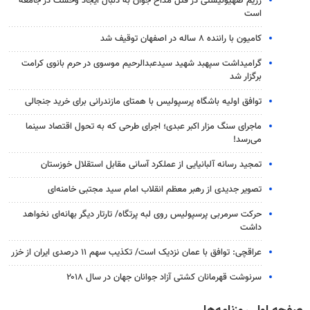
رژیم صهیونیستی در قتل مداح جوان به دنبال ایجاد وحشت در جامعه
است
کامیون با راننده ۸ ساله در اصفهان توقیف شد
گرامیداشت سپهبد شهید سیدعبدالرحیم موسوی در حرم بانوی کرامت
برگزار شد
توافق اولیه باشگاه پرسپولیس با همتای مازندرانی برای خرید جنجالی
ماجرای سنگ مزار اکبر عبدی؛ اجرای طرحی که به تحول اقتصاد سینما
می‌رسد!
تمجید رسانه آلبانیایی از عملکرد آسانی مقابل استقلال خوزستان
تصویر جدیدی از رهبر معظم انقلاب امام سید مجتبی خامنه‌ای
حرکت سرمربی پرسپولیس روی لبه پرتگاه/ تارتار دیگر بهانه‌ای نخواهد
داشت
عراقچی: توافق با عمان نزدیک است/ تکذیب سهم ۱۱ درصدی ایران از خزر
سرنوشت قهرمانان کشتی آزاد جوانان جهان در سال ۲۰۱۸