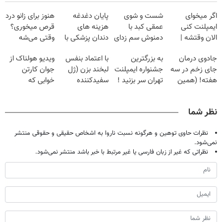
اگر میخوای
شست و شوی
پایان دغدغه
هنوز برای زانو درد
ایمپلنت کنی
عمقی کبد با
هزینه های
قرص میخوری؟
الان وقتشه |
دمنوش سم زدای
دندان پزشکی با
وقتی می‌شه
فقط با ۲۵
گیاهی
پک سفید کننده
بدون عمل
جادوی درمان
به بزرگترین
با اعتماد بنفس
ویدیو هولناک از
میلیون تومان!!!
خانگی
درمانش کرد؟؟؟؟
جای زخم در سه
جشنواره ایمپلنت
لبخند بزن (ژل
جوان کارتن
هفته! (همین
تهران سر بزنید !
سفیدکننده
خوابی که
حالا رایگان
| فقط ۲۵
دندان40%تخفیف)
میلیاردر شد.
صحبت کنید)
میلیون !
آموزش رایگان
نظر شما
نظرات حاوی توهین و هرگونه نسبت ناروا به اشخاص حقیقی و حقوقی منتشر
نمی‌شود.
نظراتی که غیر از زبان فارسی یا غیر مرتبط با خبر باشد منتشر نمی‌شود.