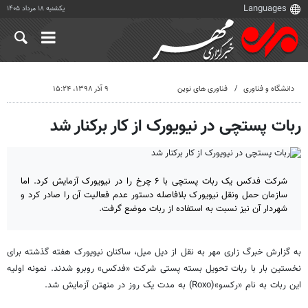
یکشنبه ۱۸ مرداد ۱۴۰۵
دانشگاه و فناوری
فناوری های نوین
۹ آذر ۱۳۹۸، ۱۵:۲۴
ربات پستچی در نیویورک از کار برکنار شد
شرکت فدکس یک ربات پستچی با ۶ چرخ را در نیویورک آزمایش کرد. اما
سازمان حمل ونقل نیویورک بلافاصله دستور عدم فعالیت آن را صادر کرد و
شهردار آن نیز نسبت به استفاده از ربات موضع گرفت.
به گزارش خبرگ زاری مهر به نقل از دیل میل، ساکنان نیویورک هفته گذشته برای
نخستین بار با ربات تحویل بسته پستی شرکت «فدکس» روبرو شدند. نمونه اولیه
این ربات به نام «رکسو»(Roxo) به مدت یک روز در منهتن آزمایش شد.