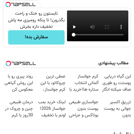
تابستون رو خنک و راحت
بگذرون! تا پنکه رومیزی مه پاش
تخفیف داره بخرش
سفارش بده!
مطالب پیشنهادی
این گیاه دریایی
کرم جوانساز
عمقی ترین
روند پیری رو با
پوستت رو طوری
آلمانی انتخاب
چروکاتو، با این
این روش گیاهی
صاف میکنه انگار
ستاره ها!خرید با
کرم جوانساز،
معکوس کن
20سال جوون
تخفیف
صاف کن(50%
تزریق اکسیر
جوانسازی طبیعی
لینک خرید بمب
درمان طبیعی
شدی🔥
تخفیف سفارش
جوانی به پوست
پوست بدون
جوانساز 2026!
چین و چروک در
فوری)
بدون
بوتاکس و جراحی
اونم با تخفیف
30روز با کرم
سوزن40%تخفیف
😳! خرید با
ویژه
جوانساز
تخفیف ویژه
آلمانی(45%تخفیف)