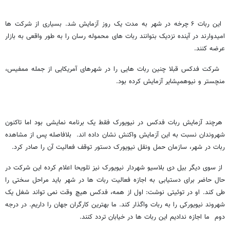
این ربات ۶ چرخه در شهر به مدت یک روز آزمایش شد. بسیاری از شرکت ها
امیدوارند در آینده نزدیک بتوانند ربات های محموله رسان را به طور واقعی به بازار
عرضه کنند.
شرکت فدکس قبلا چنین ربات هایی را در شهرهای آمریکایی از جمله ممفیس،
منچستر و نیوهمپشایر آزمایش کرده بود.
هرچند آزمایش ربات فدکس در نیویورک فقط یک برنامه نمایشی بود اما تاکنون
شهروندان نسبت به این آزمایش واکنش نشان داده اند. بلافاصله پس از مشاهده
ربات در شهر، سازمان حمل ونقل نیویورک دستور توقف فعالیت آن را صادر کرد.
از سوی دیگر بیل دی بلاسیو شهردار نیویورک نیز تلویحا اعلام کرده این شرکت در
حال حاضر برای دستیابی به اجازه فعالیت ربات ها در شهر باید مراحل سختی را
طی کند. او در توئیتی نوشت: اول از همه، فدکس هیچ وقت نمی تواند شغل یک
شهروند نیویورکی را به ربات واگذار کند. ما بهترین کارگران جهان را داریم. در درجه
دوم ما اجازه ندادیم این ربات ها در خیابان تردد کنند.