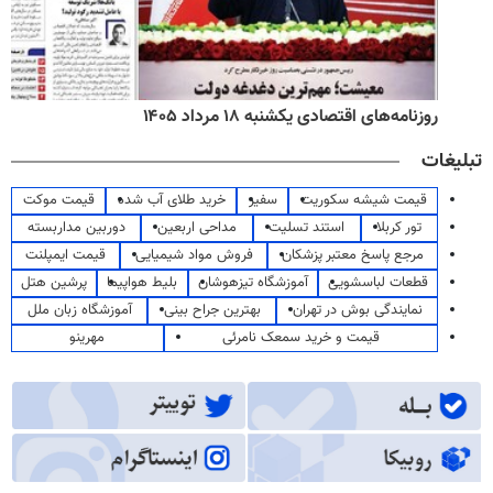
روزنامه‌های اقتصادی یکشنبه ۱۸ مرداد ۱۴۰۵
تبلیغات
قیمت شیشه سکوریت
سفیر
خرید طلای آب شده
قیمت موکت
تور کربلا
استند تسلیت
مداحی اربعین
دوربین مداربسته
مرجع پاسخ معتبر پزشکان
فروش مواد شیمیایی
قیمت ایمپلنت
قطعات لباسشویی
آموزشگاه تیزهوشان
بلیط هواپیما
پرشین هتل
نمایندگی بوش در تهران
بهترین جراح بینی
آموزشگاه زبان ملل
قیمت و خرید سمعک نامرئی
مهرینو