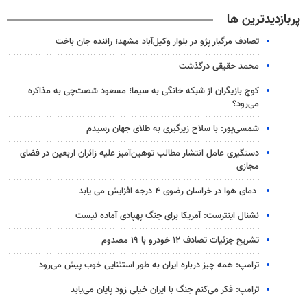
پربازدیدترین ها
تصادف مرگبار پژو در بلوار وکیل‌آباد مشهد؛ راننده جان باخت
محمد حقیقی درگذشت
کوچ بازیگران از شبکه خانگی به سیما؛ مسعود شصت‌چی به مذاکره
می‌رود؟
شمسی‌پور: با سلاح زیرگیری به طلای جهان رسیدم
دستگیری عامل انتشار مطالب توهین‌آمیز علیه زائران اربعین در فضای
مجازی
دمای هوا در خراسان رضوی ۴ درجه افزایش می یابد
نشنال اینترست: آمریکا برای جنگ پهپادی آماده نیست
تشریح جزئیات تصادف ۱۲ خودرو با ۱۹ مصدوم
ترامپ: همه چیز درباره ایران به طور استثنایی خوب پیش می‌رود
ترامپ: فکر می‌کنم جنگ با ایران خیلی زود پایان می‌یابد