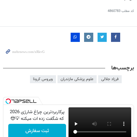
کد مطلب
4860783
برچسب‌ها
فرزاد جلالی
علوم پزشکی مازندران
ویروس کرونا
پرکاربردترین چراغ شارژی 2026
که شگفت زده ات میکنه 💡😍
ثبت سفارش