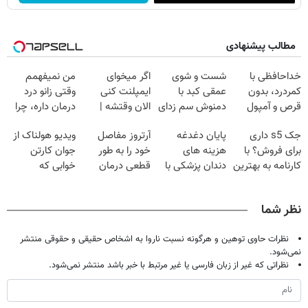
مطالب پیشنهادی
خداحافظی با
شست و شوی
اگر میخوای
من نمیفهمم
کمردرد، بدون
عمقی کبد با
ایمپلنت کنی
وقتی زانو درد
قرص و آمپول
دمنوش سم زدای
الان وقتشه |
درمان داره، چرا
گیاهی
فقط با ۲۵
دردش رو داری
جک s5 داری
پایان دغدغه
آرتروز مفاصل
ویدیو هولناک از
میلیون تومان!!!
تحمل میکنی؟❗
برای فروش؟ با
هزینه های
خود را به طور
جوان کارتن
کارنامه به بهترین
دندان پزشکی با
قطعی درمان
خوابی که
قیمت بفروش!
پک سفید کننده
کنید!
میلیاردر شد.
خانگی
◗پرسش‌نامه◖
آموزش رایگان
نظر شما
نظرات حاوی توهین و هرگونه نسبت ناروا به اشخاص حقیقی و حقوقی منتشر
نمی‌شود.
نظراتی که غیر از زبان فارسی یا غیر مرتبط با خبر باشد منتشر نمی‌شود.