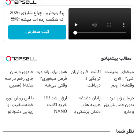
پرکاربردترین چراغ شارژی 2026
که شگفت زده ات میکنه 💡😍
ثبت سفارش
مطالب پیشنهادی
میخوای ایمپلنت
اکانت AI رو ارزان
هنوز برای زانو درد
جادوی درمان
کنی؟ | الان
تر بگیر !!
قرص میخوری؟
جای زخم در سه
وقتشه | اونم
دریافت
وقتی می‌شه
هفته! (همین
فقط با ۲۵
کدتخفیف
بدون عمل
حالا رایگان
درمان زانو درد
پایان دغدغه
ارزان شد !!!!
با این روش توی
میلیون تومان!!!
درمانش کرد؟؟؟؟
صحبت کنید)
بدون عمل،تزریق
هزینه های
خرید اکانت
خونه،سفیدی و
و دارو
دندان پزشکی با
NANO
زیبایی دندوناتو
(◂پرسش‌نامه)
پک سفید کننده
BANANA با
برگردون
خانگی
تخفیف ویژه
(40%off)
نظر شما