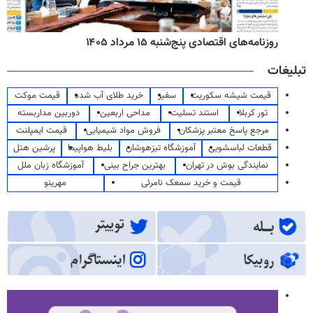
روزنامه‌های اقتصادی پنج‌شنبه ۱۵ مرداد ۱۴۰۵
تبلیغات
قیمت شیشه سکوریت
سفیر
خرید طلای آب شده
قیمت موکت
تور کربلا
استند تسلیت
مداحی اربعین
دوربین مداربسته
مرجع پاسخ معتبر پزشکان
فروش مواد شیمیایی
قیمت ایمپلنت
قطعات لباسشویی
آموزشگاه تیزهوشان
بلیط هواپیما
پرشین هتل
نمایندگی بوش در تهران
بهترین جراح بینی
آموزشگاه زبان ملل
قیمت و خرید سمعک نامرئی
مهرینو