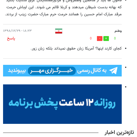
قاقول ها باید از منافقین وطنفروش و مزدورهمسایگان عراق شکایت بکنید
که بهانه بدست شیطان میدهند و کربلا قائم می شوند. این اوباش حرمت
مرقد مبارک امام حسین را همانند حرمت حرم مبارک حضرت زینب از بردند.
وطنم
۱۸:۲۳ - ۱۳۹۸/۱۲/۲۹
پاسخ
0
0
کجای کارند اینها؟ آمریکا زبان حقوق نمیداند بلکه زبان زور.
تازه‌ترین اخبار