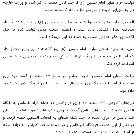
تولیت حرم مطهر امام حسین (ع) از چند کانال دست به کار شده و وزارت خارجه
نیز به شورای امنیت و سازمان ملل، نامه فرستاده است.
العبایجی خاطر نشان کرد، تولیت حرم مطهر امام حسین (ع) وارد کار شده و ستاد
مدیریت بحران تشکیل داده است و اعضای هیئت مدیره تولیت نیز، در حال
آگاه‌سازی افکار عمومی نسبت به حمله به این فرودگاه است.
دبیرخانه تولیت آستان مبارک امام حسین (ع) روز گذشته در بیانیه‌ای احتمال داد
که آمریکا در حمله به فرودگاه کربلا از سلاح بیولوژیک یا میکروبی یا شیمیایی
استفاده کرده باشد.
تولیت آستان امام حسین -علیه السلام- در تاریخ ۲۳ اسفند از قصد خود برای
شکایت از آمریکا به دادگاههای بین‌المللی به علت بمباران فرودگاه شهر کربلا خبر
داده بود.
نیروهای آمریکایی ۲۳ اسفند ماه جاری در واکنش به حمله افراد ناشناس به پایگاه
التاجی که میزبان نیروهای نظامی آمریکا و برخی کشورهای عضو ائتلاف بین‌المللی
ضد داعش در عراق است، به چند نقطه متعلق به الحشد الشعبی حمله کردند و
در یکی از این حملات فرودگاه غیرنظامی و در دست ساخت کربلا را به بهانه اینکه
از آنجا موشک شلیک شده است، هدف قرار دادند.